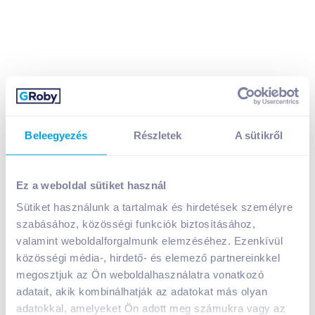
Beleegyezés
Részletek
A sütikről
Cappy Ice Fruit gyümölcsital 1,5 l őszibarack-
sárgadinnye citromfű
749
Ft /
db
Ez a weboldal sütiket használ
Egységár:
499
Ft /
liter
Sütiket használunk a tartalmak és hirdetések személyre
Nettó eladási ár:
590
Ft /
db
(
27
% áfa)
szabásához, közösségi funkciók biztosításához,
Visszaváltási díj:
50
Ft
/
db
valamint weboldalforgalmunk elemzéséhez. Ezenkívül
közösségi média-, hirdető- és elemező partnereinkkel
Kosárba
megosztjuk az Ön weboldalhasználatra vonatkozó
Kosárba
adatait, akik kombinálhatják az adatokat más olyan
adatokkal, amelyeket Ön adott meg számukra vagy az
1 karton = 6 db