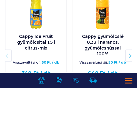
Cappy Ice Fruit
Cappy gyümölcslé
gyümölcsital 1,5 l
0,33 l narancs,
citrus-mix
gyümölcshússal
100%
Visszaváltási díj:
50
Ft
/
db
Visszaváltási díj:
50
Ft
/
db
749
Ft /
db
649
Ft /
db
499
Ft /
liter
1 967
Ft /
liter
Kosárba
Kosárba
Kosárba
Kosárba
1 karton = 6 db
1 karton = 12 db
+1 karton a kosárba
+1 karton a kosárba