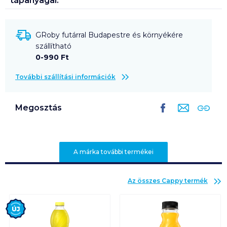
tápanyagai:
GRoby futárral Budapestre és környékére
szállítható
0-990 Ft
További szállítási információk
Megosztás
A márka további termékei
Az összes
Cappy
termék
Új