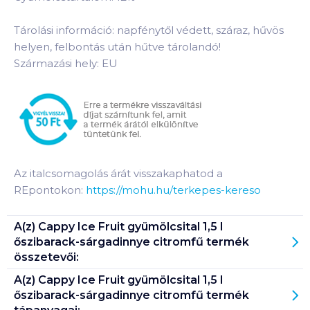
Tárolási információ: napfénytől védett, száraz, hűvös
helyen, felbontás után hűtve tárolandó!
Származási hely: EU
Az italcsomagolás árát visszakaphatod a
REpontokon:
https://mohu.hu/terkepes-kereso
A(z)
Cappy Ice Fruit gyümölcsital 1,5 l
őszibarack-sárgadinnye citromfű
termék
összetevői:
A(z)
Cappy Ice Fruit gyümölcsital 1,5 l
őszibarack-sárgadinnye citromfű
termék