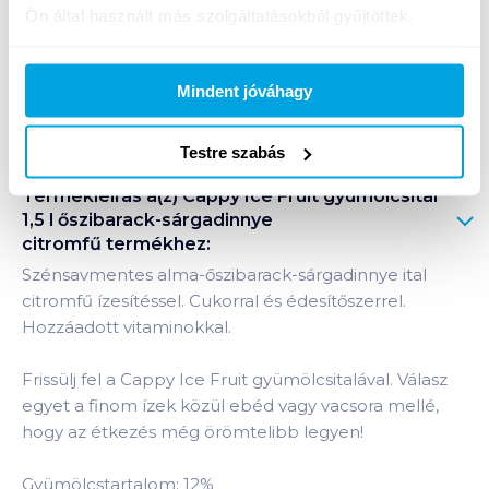
Ön által használt más szolgáltatásokból gyűjtöttek.
+1 karton a kosárba
Mindent jóváhagy
Bevásárlólistához adom
Értesíts, ha olcsóbb!
Testre szabás
Termékleírás a(z)
Cappy Ice Fruit gyümölcsital
1,5 l őszibarack-sárgadinnye
citromfű
termékhez:
Szénsavmentes alma-őszibarack-sárgadinnye ital
citromfű ízesítéssel. Cukorral és édesítőszerrel.
Hozzáadott vitaminokkal.
Frissülj fel a Cappy Ice Fruit gyümölcsitalával. Válasz
egyet a finom ízek közül ebéd vagy vacsora mellé,
hogy az étkezés még örömtelibb legyen!
Gyümölcstartalom: 12%