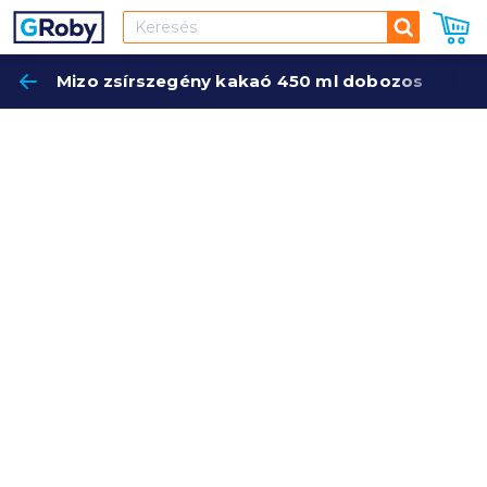
Keresés
Mizo zsírszegény kakaó 450 ml dobozos
Keres