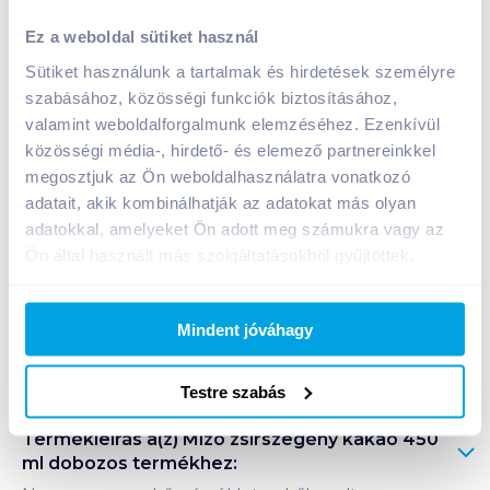
Mizo zsírszegény kakaó 450 ml dobozos
Ez a weboldal sütiket használ
469
Ft /
db
Sütiket használunk a tartalmak és hirdetések személyre
Egységár:
1 042
Ft /
liter
szabásához, közösségi funkciók biztosításához,
Nettó eladási ár:
369
Ft /
db
(
27
% áfa)
valamint weboldalforgalmunk elemzéséhez. Ezenkívül
közösségi média-, hirdető- és elemező partnereinkkel
Kosárba
megosztjuk az Ön weboldalhasználatra vonatkozó
Kosárba
adatait, akik kombinálhatják az adatokat más olyan
adatokkal, amelyeket Ön adott meg számukra vagy az
1 karton = 10 db
Ön által használt más szolgáltatásokból gyűjtöttek.
+1 karton a kosárba
Mindent jóváhagy
Bevásárlólistához adom
Értesíts, ha olcsóbb!
Testre szabás
Termékleírás a(z)
Mizo zsírszegény kakaó 450
ml dobozos
termékhez: