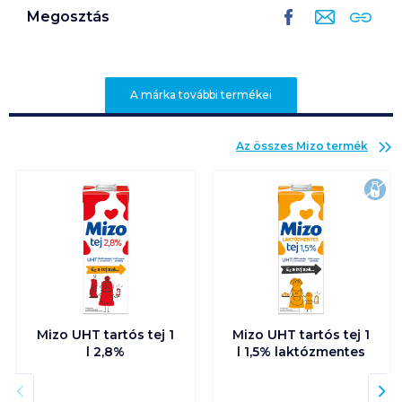
Megosztás
A márka további termékei
Az összes
Mizo
termék
lak
Mizo UHT tartós tej 1
Mizo UHT tartós tej 1
l 2,8%
l 1,5% laktózmentes