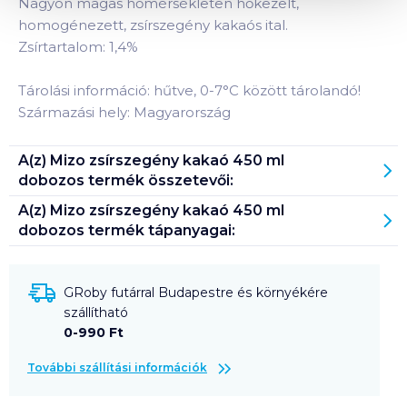
Nagyon magas hőmérsékleten hőkezelt,
homogénezett, zsírszegény kakaós ital.
Zsírtartalom: 1,4%
Tárolási információ: hűtve, 0-7°C között tárolandó!
Származási hely: Magyarország
A(z)
Mizo zsírszegény kakaó 450 ml
dobozos
termék összetevői:
A(z)
Mizo zsírszegény kakaó 450 ml
dobozos
termék tápanyagai:
GRoby futárral Budapestre és környékére
szállítható
0-990 Ft
További szállítási információk