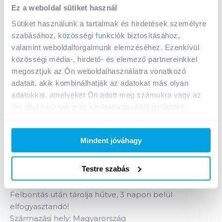
Snack Szeged pástétom 70 g tatár beefsteak jellegű
Ez a weboldal sütiket használ
A termék megszűnt
Sütiket használunk a tartalmak és hirdetések személyre
szabásához, közösségi funkciók biztosításához,
valamint weboldalforgalmunk elemzéséhez. Ezenkívül
Bevásárlólistához adom
Értesíts, ha olcsóbb!
közösségi média-, hirdető- és elemező partnereinkkel
megosztjuk az Ön weboldalhasználatra vonatkozó
adatait, akik kombinálhatják az adatokat más olyan
adatokkal, amelyeket Ön adott meg számukra vagy az
Termékleírás a(z)
Snack Szeged pástétom 70 g
Ön által használt más szolgáltatásokból gyűjtöttek.
tatár beefsteak jellegű
termékhez:
Tatár beefsteak jellegű, csípős fűszeres marhahús
pástétom.
Mindent jóváhagy
HAZAI FELDOLGOZÁSÚ TERMÉK
Testre szabás
Tárolási információ: száraz, hűvös helyen tárolandó.
Felbontás után tárolja hűtve, 3 napon belül
elfogyasztandó!
Származási hely: Magyarország