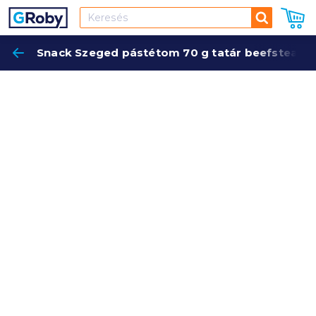
Keresés
Snack Szeged pástétom 70 g tatár beefsteak je
Keres