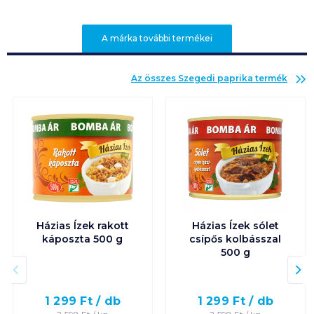
A márka további termékei
Az összes
Szegedi paprika
termék
Házias Ízek rakott
Házias Ízek sólet
káposzta 500 g
csípős kolbásszal
500 g
1 299
Ft /
db
1 299
Ft /
db