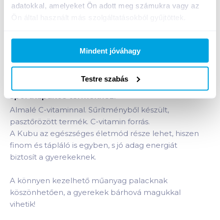
adatokkal, amelyeket Ön adott meg számukra vagy az
+1 karton a kosárba
Ön által használt más szolgáltatásokból gyűjtöttek.
Bevásárlólistához adom
Értesíts, ha olcsóbb!
Mindent jóváhagy
Testre szabás
Termékleírás a(z)
Kubu üdítőital 0,3 l alma 100%
sportkupakos
termékhez:
Almalé C-vitaminnal. Sűrítményből készült,
pasztőrözött termék. C-vitamin forrás.
A Kubu az egészséges életmód része lehet, hiszen
finom és tápláló is egyben, s jó adag energiát
biztosít a gyerekeknek.
A könnyen kezelhető műanyag palacknak
köszönhetően, a gyerekek bárhová magukkal
vihetik!