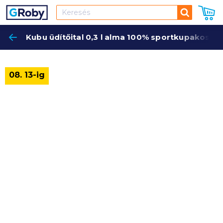
Keresés
Kubu üdítőital 0,3 l alma 100% sportkupakos
Keres
08. 13-ig