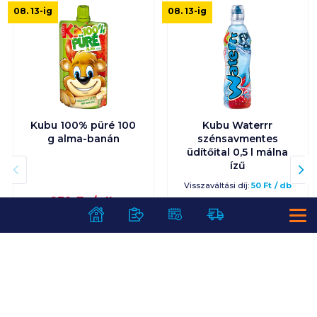
08. 13
-ig
08. 13
-ig
Kubu 100% püré 100
Kubu Waterrr
g alma-banán
szénsavmentes
üdítőital 0,5 l málna
ízű
Visszaváltási díj:
50
Ft
/
db
239
Ft /
db
299
Ft /
db
2 390
Ft /
kg
598
Ft /
liter
Kosárba
Kosárba
Kosárba
Kosárba
1 karton = 24 db
1 karton = 12 db
+1 karton a kosárba
+1 karton a kosárba