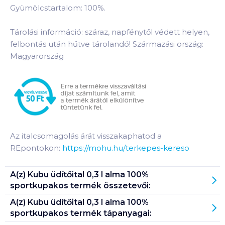
Gyümölcstartalom: 100%.
Tárolási információ: száraz, napfénytől védett helyen,
felbontás után hűtve tárolandó! Származási ország:
Magyarország
Az italcsomagolás árát visszakaphatod a
REpontokon:
https://mohu.hu/terkepes-kereso
A(z)
Kubu üdítőital 0,3 l alma 100%
sportkupakos
termék összetevői:
A(z)
Kubu üdítőital 0,3 l alma 100%
sportkupakos
termék tápanyagai: