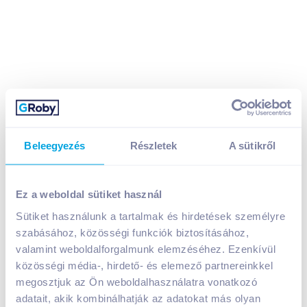
Beleegyezés
Részletek
A sütikről
Kubu üdítőital 0,3 l alma 100% sportkupakos
299
Ft /
db
Egységár:
997
Ft /
liter
Ez a weboldal sütiket használ
Nettó eladási ár:
235
Ft /
db
(
27
% áfa)
Sütiket használunk a tartalmak és hirdetések személyre
Visszaváltási díj:
50
Ft
/
db
szabásához, közösségi funkciók biztosításához,
valamint weboldalforgalmunk elemzéséhez. Ezenkívül
Kosárba
Kosárba
közösségi média-, hirdető- és elemező partnereinkkel
megosztjuk az Ön weboldalhasználatra vonatkozó
adatait, akik kombinálhatják az adatokat más olyan
1 karton = 12 db