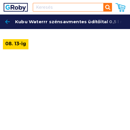
Keresés
Kubu Waterrr szénsavmentes üdítőital 0,5 l mál
Keres
08. 13-ig