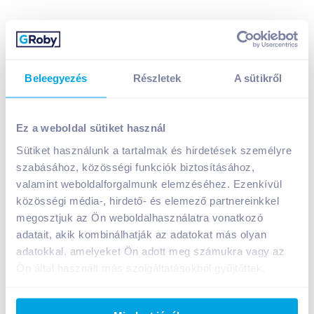
Kubu Waterrr szénsavmentes üdítőital 0,5 l málna
ízű
299
Ft /
db
Beleegyezés
Részletek
A sütikről
Egységár:
598
Ft /
liter
Nettó eladási ár:
235
Ft /
db
(
27
% áfa)
Visszaváltási díj:
50
Ft
/
db
Ez a weboldal sütiket használ
Sütiket használunk a tartalmak és hirdetések személyre
Kosárba
szabásához, közösségi funkciók biztosításához,
Kosárba
valamint weboldalforgalmunk elemzéséhez. Ezenkívül
közösségi média-, hirdető- és elemező partnereinkkel
1 karton = 12 db
megosztjuk az Ön weboldalhasználatra vonatkozó
+1 karton a kosárba
adatait, akik kombinálhatják az adatokat más olyan
adatokkal, amelyeket Ön adott meg számukra vagy az
Ön által használt más szolgáltatásokból gyűjtöttek.
Bevásárlólistához adom
Értesíts, ha olcsóbb!