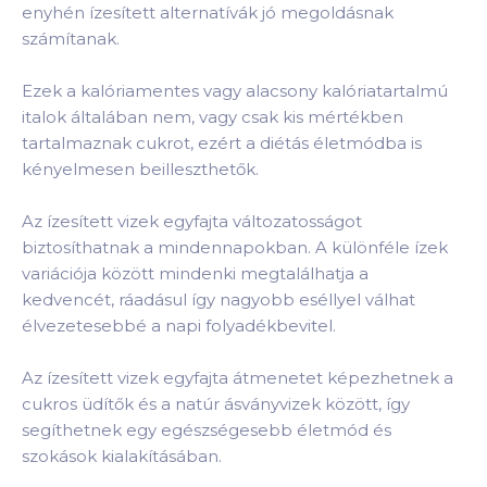
enyhén ízesített alternatívák jó megoldásnak
számítanak.
Ezek a kalóriamentes vagy alacsony kalóriatartalmú
italok általában nem, vagy csak kis mértékben
tartalmaznak cukrot, ezért a diétás életmódba is
kényelmesen beilleszthetők.
Az ízesített vizek egyfajta változatosságot
biztosíthatnak a mindennapokban. A különféle ízek
variációja között mindenki megtalálhatja a
kedvencét, ráadásul így nagyobb eséllyel válhat
élvezetesebbé a napi folyadékbevitel.
Az ízesített vizek egyfajta átmenetet képezhetnek a
cukros üdítők és a natúr ásványvizek között, így
segíthetnek egy egészségesebb életmód és
szokások kialakításában.