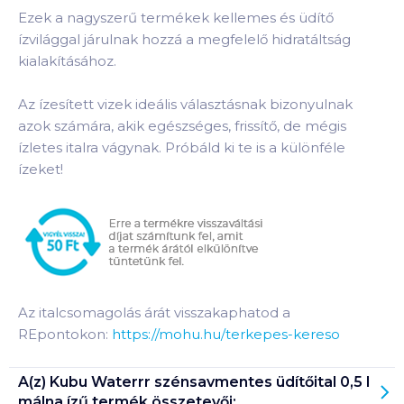
Ezek a nagyszerű termékek kellemes és üdítő
ízvilággal járulnak hozzá a megfelelő hidratáltság
kialakításához.
Az ízesített vizek ideális választásnak bizonyulnak
azok számára, akik egészséges, frissítő, de mégis
ízletes italra vágynak. Próbáld ki te is a különféle
ízeket!
Az italcsomagolás árát visszakaphatod a
REpontokon:
https://mohu.hu/terkepes-kereso
A(z)
Kubu Waterrr szénsavmentes üdítőital 0,5 l
málna ízű
termék összetevői: