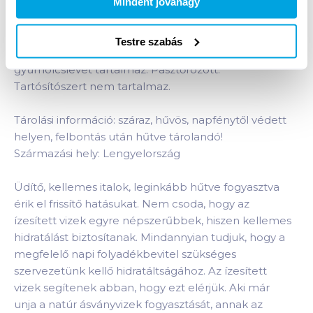
Mindent jóváhagy
Termékleírás a(z)
Kubu Waterrr szénsavmentes
üdítőital 0,5 l málna ízű
termékhez:
Testre szabás
Szénsavmentes üdítőital. 1%-nál kevesebb
gyümölcslevet tartalmaz. Pasztőrözött.
Tartósítószert nem tartalmaz.
Tárolási információ: száraz, hűvös, napfénytől védett
helyen, felbontás után hűtve tárolandó!
Származási hely: Lengyelország
Üdítő, kellemes italok, leginkább hűtve fogyasztva
érik el frissítő hatásukat. Nem csoda, hogy az
ízesített vizek egyre népszerűbbek, hiszen kellemes
hidratálást biztosítanak. Mindannyian tudjuk, hogy a
megfelelő napi folyadékbevitel szükséges
szervezetünk kellő hidratáltságához. Az ízesített
vizek segítenek abban, hogy ezt elérjük. Aki már
unja a natúr ásványvizek fogyasztását, annak az