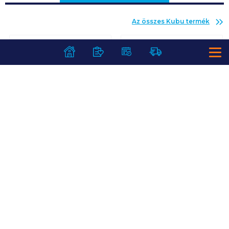
Az összes
Kubu
termék
08. 13
-ig
08. 13
-ig
Kubu 100% püré 100
Kubu Play Fruity ital
g alma-banán
0,4 l multivitamin
Visszaváltási díj:
50
Ft
/
db
239
Ft /
db
299
Ft /
db
2 390
Ft /
kg
748
Ft /
liter
Kosárba
Kosárba
Kosárba
Kosárba