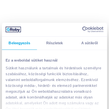
Beleegyezés
Részletek
A sütikről
Frutta Max gyümölcsszörp 0,5 l málna
1 399
Ft /
db
Ez a weboldal sütiket használ
Egységár:
2 798
Ft /
liter
Nettó eladási ár:
1 102
Ft /
db
(
27
% áfa)
Sütiket használunk a tartalmak és hirdetések személyre
Visszaváltási díj:
50
Ft
/
db
szabásához, közösségi funkciók biztosításához,
valamint weboldalforgalmunk elemzéséhez. Ezenkívül
közösségi média-, hirdető- és elemező partnereinkkel
Kosárba
Kosárba
megosztjuk az Ön weboldalhasználatra vonatkozó
adatait, akik kombinálhatják az adatokat más olyan
1 karton = 8 db
adatokkal, amelyeket Ön adott meg számukra vagy az
+1 karton a kosárba
Ön által használt más szolgáltatásokból gyűjtöttek.