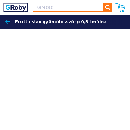
Keresés
Frutta Max gyümölcsszörp 0,5 l málna
Keres