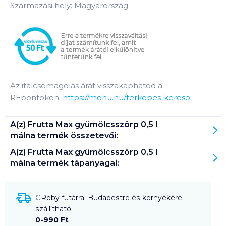
Származási hely: Magyarország
Az italcsomagolás árát visszakaphatod a
REpontokon:
https://mohu.hu/terkepes-kereso
A(z)
Frutta Max gyümölcsszörp 0,5 l
málna
termék összetevői:
A(z)
Frutta Max gyümölcsszörp 0,5 l
málna
termék tápanyagai:
GRoby futárral Budapestre és környékére
szállítható
0-990 Ft