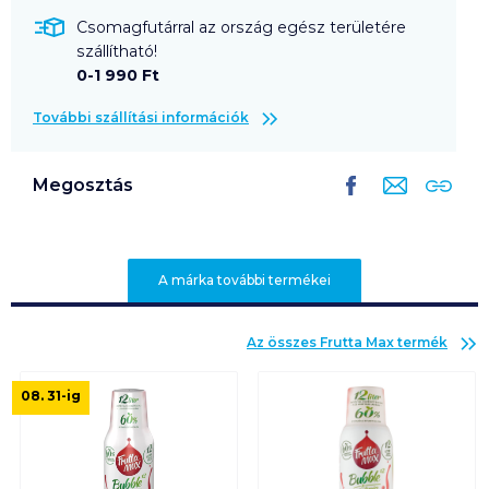
Csomagfutárral az ország egész területére
szállítható!
0-1 990 Ft
További szállítási információk
Megosztás
A márka további termékei
Az összes
Frutta Max
termék
08. 31
-ig