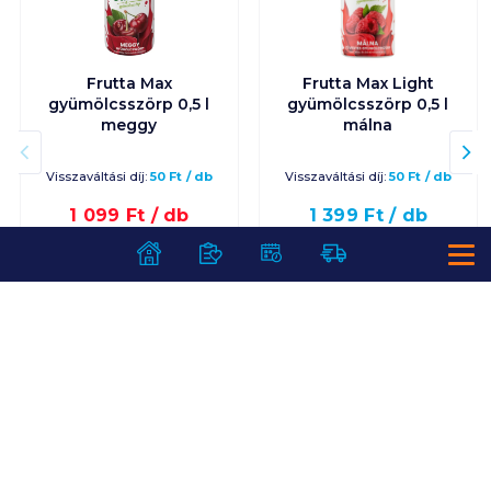
Frutta Max
Frutta Max Light
gyümölcsszörp 0,5 l
gyümölcsszörp 0,5 l
meggy
málna
Visszaváltási díj:
50
Ft
/
db
Visszaváltási díj:
50
Ft
/
db
1 099
Ft /
db
1 399
Ft /
db
2 198
Ft /
liter
2 798
Ft /
liter
Kosárba
Kosárba
Kosárba
Kosárba
1 karton = 8 db
1 karton = 8 db
+1 karton a kosárba
+1 karton a kosárba