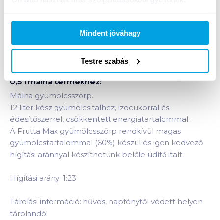
Bevásárlólistához adom
Értesíts, ha olcsóbb!
Mindent jóváhagy
Testre szabás
Termékleírás a(z)
Frutta Max gyümölcsszörp
0,5 l málna
termékhez:
Málna gyümölcsszörp.
12 liter kész gyümölcsitalhoz, izocukorral és
édesítőszerrel, csökkentett energiatartalommal.
A Frutta Max gyümölcsszörp rendkívül magas
gyümölcstartalommal (60%) készül és igen kedvező
hígítási aránnyal készíthetünk belőle üdítő italt.
Hígítási arány: 1:23
Tárolási információ: hűvös, napfénytől védett helyen
tárolandó!