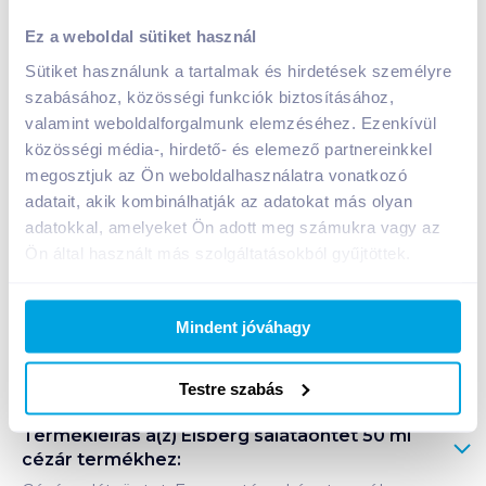
Eisberg salátaöntet 50 ml cézár
Ez a weboldal sütiket használ
299
Ft /
db
Sütiket használunk a tartalmak és hirdetések személyre
Egységár:
5 980
Ft /
liter
szabásához, közösségi funkciók biztosításához,
Nettó eladási ár:
235
Ft /
db
(
27
% áfa)
valamint weboldalforgalmunk elemzéséhez. Ezenkívül
közösségi média-, hirdető- és elemező partnereinkkel
Kosárba
megosztjuk az Ön weboldalhasználatra vonatkozó
Kosárba
adatait, akik kombinálhatják az adatokat más olyan
adatokkal, amelyeket Ön adott meg számukra vagy az
1 karton = 15 db
Ön által használt más szolgáltatásokból gyűjtöttek.
+1 karton a kosárba
Mindent jóváhagy
Bevásárlólistához adom
Értesíts, ha olcsóbb!
Testre szabás
Termékleírás a(z)
Eisberg salátaöntet 50 ml
cézár
termékhez: