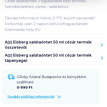
Cézár salátaöntet. Fogyasztásra kész termék.
Szendvicsekhez, csirke-, salátákhoz.
Tárolási információ: hűtve, 2-7°C között tárolandó!
Felbontás után 2 napon belül elfogyasztandó!
Származási hely: EU
A(z)
Eisberg salátaöntet 50 ml cézár
termék
összetevői:
A(z)
Eisberg salátaöntet 50 ml cézár
termék
tápanyagai:
GRoby futárral Budapestre és környékére
szállítható
0-990 Ft
További szállítási információk