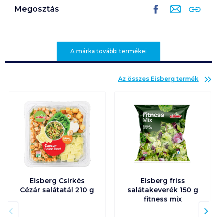
Megosztás
A márka további termékei
Az összes
Eisberg
termék
Eisberg Csirkés
Eisberg friss
Cézár salátatál 210 g
salátakeverék 150 g
fitness mix