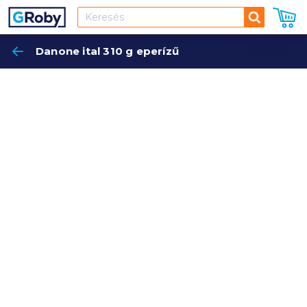
Keresés
Danone ital 310 g eperízű
Keres