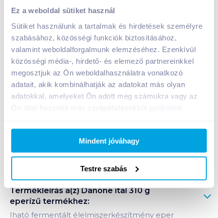
Danone ital 310 g eperízű
Ez a weboldal sütiket használ
399
Ft /
db
Sütiket használunk a tartalmak és hirdetések személyre
Egységár:
1 287
Ft /
kg
szabásához, közösségi funkciók biztosításához,
Nettó eladási ár:
338
Ft /
db
(
18
% áfa)
valamint weboldalforgalmunk elemzéséhez. Ezenkívül
közösségi média-, hirdető- és elemező partnereinkkel
megosztjuk az Ön weboldalhasználatra vonatkozó
Kosárba
Kosárba
adatait, akik kombinálhatják az adatokat más olyan
adatokkal, amelyeket Ön adott meg számukra vagy az
Ön által használt más szolgáltatásokból gyűjtöttek.
A termék megszűnt
Mindent jóváhagy
Bevásárlólistához adom
Értesíts, ha olcsóbb!
Testre szabás
Termékleírás a(z)
Danone ital 310 g
eperízű
termékhez:
Iható fermentált élelmiszerkészítmény eper