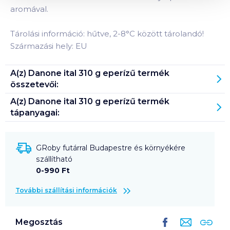
aromával.
Tárolási információ: hűtve, 2-8°C között tárolandó!
Származási hely: EU
A(z)
Danone ital 310 g eperízű
termék
összetevői:
A(z)
Danone ital 310 g eperízű
termék
tápanyagai:
GRoby futárral Budapestre és környékére
szállítható
0-990 Ft
További szállítási információk
Megosztás