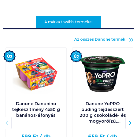
A márka további termékei
Az összes
Danone
termék
Új
Új
Danone Danonino
Danone YoPRO
tejkészítmény 4x50 g
puding tejdesszert
banános-áfonyás
200 g csokoládé- és
mogyoróízű,
édesítőszerekkel
599
Ft /
db
659
Ft /
db