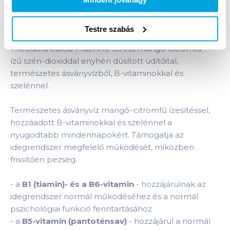
Termékleírás a(z)
Theodora Calcia Plus Anti-
Stress enyhén szénsavas üdítőital 0,7 l mangó-
Testre szabás
citromfű ízű
termékhez:
Theodora Calcia Plus Anti-Stress mangó-citromfű
ízű szén-dioxiddal enyhén dúsított üdítőital,
természetes ásványvízből, B-vitaminokkal és
szelénnel.
Természetes ásványvíz mangó–citromfű ízesítéssel,
hozzáadott B-vitaminokkal és szelénnel a
nyugodtabb mindennapokért. Támogatja az
idegrendszer megfelelő működését, miközben
frissítően pezseg.
-
a
B1 (tiamin)- és a B6-vitamin
- hozzájárulnak az
idegrendszer normál működéséhez és a normál
pszichológiai funkció fenntartásához
-
a
B5-vitamin (pantoténsav)
- hozzájárul a normál