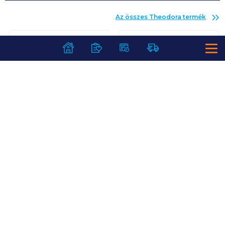
Az összes
Theodora
termék
Theodora Kereki
Theodora Kereki
szénsavmentes
szénsavas
természetes
természetes
ásványvíz 0,33 l
ásványvíz 0,33 l
Visszaváltási díj:
50
Ft
/
db
Visszaváltási díj:
50
Ft
/
db
179
Ft /
db
179
Ft /
db
542
Ft /
liter
542
Ft /
liter
Kosárba
Kosárba
Kosárba
Kosárba