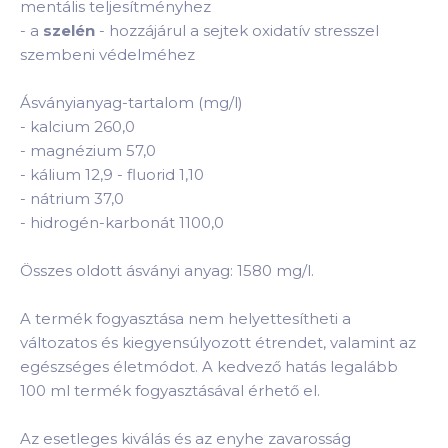
mentális teljesítményhez
-
a
szelén
- hozzájárul a sejtek oxidatív stresszel
szembeni védelméhez
Ásványianyag-tartalom (mg/l)
-
kalcium 260,0
-
magnézium 57,0
-
kálium 12,9
-
fluorid 1,10
-
nátrium 37,0
-
hidrogén-karbonát 1100,0
Összes oldott ásványi anyag: 1580 mg/l.
A termék fogyasztása nem helyettesítheti a
változatos és kiegyensúlyozott étrendet, valamint az
egészséges életmódot. A kedvező hatás legalább
100 ml termék fogyasztásával érhető el.
Az esetleges kiválás és az enyhe zavarosság