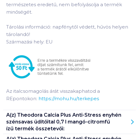
természetes eredetű, nem befolyásolja a termék
minőségét.
Tárolási információ: napfénytől védett, hűvös helyen
tárolandó!
Származási hely: EU
Az italcsomagolás árát visszakaphatod a
REpontokon:
https://mohu.hu/terkepes
A(z)
Theodora Calcia Plus Anti-Stress enyhén
szénsavas üdítőital 0,7 l mangó-citromfű
ízű
termék összetevői:
A(z)
Theodora Calcia Plus Anti-Stress enyhén