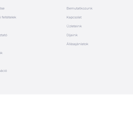
ése
Bemutatkozunk
 feltételek
Kapcsolat
Üzleteink
ztató
Díjaink
Állásajánlatok
ók
máció