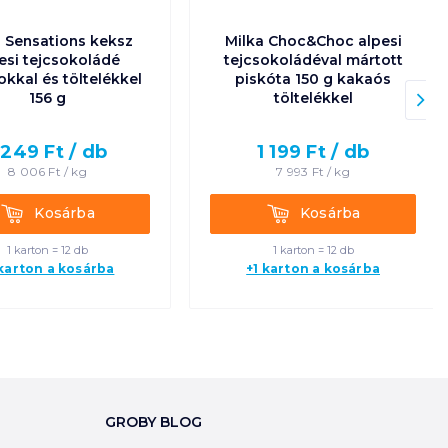
a Sensations keksz
Milka Choc&Choc alpesi
esi tejcsokoládé
tejcsokoládéval mártott
kkal és töltelékkel
piskóta 150 g kakaós
156 g
töltelékkel
 249
Ft /
db
1 199
Ft /
db
8 006
Ft /
kg
7 993
Ft /
kg
Kosárba
Kosárba
Kosárba
Kosárba
1 karton = 12 db
1 karton = 12 db
 karton a kosárba
+1 karton a kosárba
GROBY BLOG