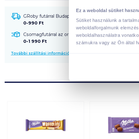
Ez a weboldal sütiket haszn
GRoby futárral Budapestre és környékére szállítható
Sütiket használunk a tartal
0-990 Ft
weboldalforgalmunk elemzésé
Csomagfutárral az ország egész területére szállítható
weboldalhasználatra vonatko
0-1 990 Ft
számukra vagy az Ön által ha
További szállítási információk