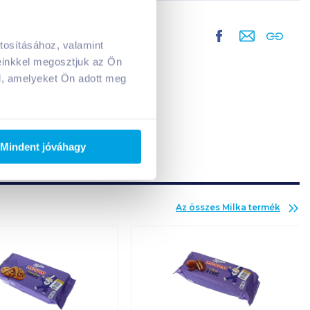
tosításához, valamint
A kosarad jelenleg üres.
einkkel megosztjuk az Ön
Adj hozzá termékeket!
l, amelyeket Ön adott meg
Mindent jóváhagy
Az összes
Milka
termék