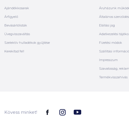
Ajándékkosarak
Áruházunk működ
Árfigyelő
Általános szerződési
Bevásárlólisták
Elállási jog
Üvegvisszaváltás
Adatkezelési tájéko
Szelektív hulladékok gyűjtése
Fizetési módok
Kerekítsd fel!
Szállítási informáci
Impresszum
Szavatosság, rekla
Termékvisszahívás
Kövess minket!