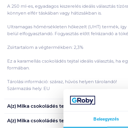
A 250 ml-es, egyadagos kiszerelés ideális választás tíz
könnyen elfér táskában vagy hátizsákban is.
Ultramagas hőmérsékleten hőkezelt (UHT) termék, így bo
belül elfogyasztandó. Fogyasztás előtt felrázandó a tök
Zsírtartalom a végtermékben: 2,3%
Ez a karamellás csokoládés tejital ideális választás, ha 
formában.
Tárolási információ: száraz, hűvös helyen tárolandó!
Származási hely: EU
A(z)
Milka csokoládés tejital 250 ml karamell ízesíté
Beleegyezés
A(z)
Milka csokoládés tejital 250 ml karamell ízesíté