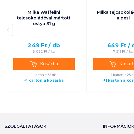
Milka Waffelini
Milka tejcsokolá
tejcsokoládéval mártott
alpesi
ostya 31 g
249
Ft /
db
649
Ft /
8 032
Ft /
kg
7 211
Ft /
kg
Kosárba
Kosárba
Kosárba
Kosár
1 karton = 35 db
1 karton = 25 
+1 karton a kosárba
+1 karton a ko
SZOLGÁLTATÁSOK
INFORMÁCIÓ