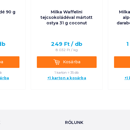
dé 90 g
Milka Waffelini
Milk
tejcsokoládéval mártott
alp
ostya 31 g coconut
darabo
db
249
Ft /
db
1
8 032
Ft /
kg
Kosárba
ba
Kosárba
db
1 karton = 35 db
sárba
+1 karton a kosárba
+1
K
RÓLUNK