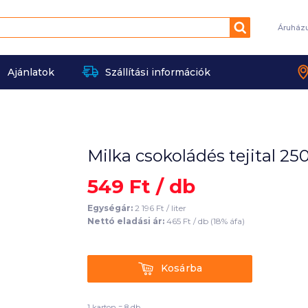
Keresés
Áruház
Ajánlatok
Szállítási információk
Milka csokoládés tejital 250
549
Ft /
db
Egységár:
2 196
Ft /
liter
Nettó eladási ár:
465
Ft /
db
(
18
% áfa)
Kosárba
Kosárba
1 karton = 8 db