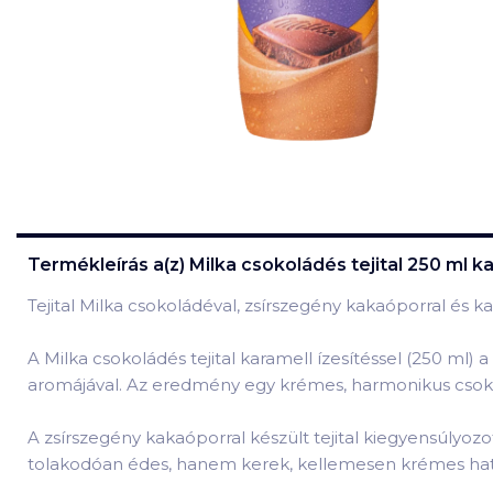
Termékleírás a(z)
Milka csokoládés tejital 250 ml ka
Tejital Milka csokoládéval, zsírszegény kakaóporral és 
A Milka csokoládés tejital karamell ízesítéssel (250 ml) 
aromájával. Az eredmény egy krémes, harmonikus csokol
A zsírszegény kakaóporral készült tejital kiegyensúlyoz
tolakodóan édes, hanem kerek, kellemesen krémes hatá