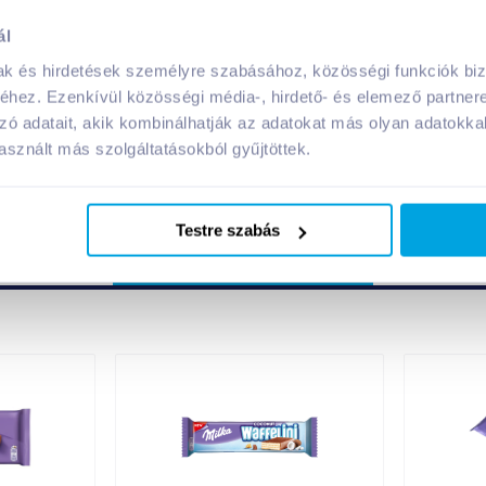
ál
Megosztás
mak és hirdetések személyre szabásához, közösségi funkciók biz
hez. Ezenkívül közösségi média-, hirdető- és elemező partner
!
zó adatait, akik kombinálhatják az adatokat más olyan adatokka
sznált más szolgáltatásokból gyűjtöttek.
Testre szabás
A márka további termékei