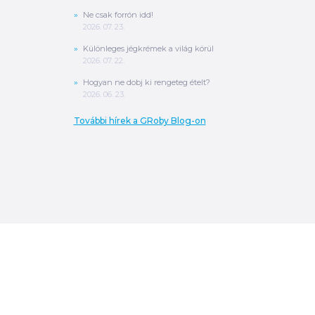
Ne csak forrón idd!
2026. 07. 23.
Különleges jégkrémek a világ körül
2026. 07. 22.
Hogyan ne dobj ki rengeteg ételt?
2026. 06. 23.
További hírek a GRoby Blog-on
0
Ft
ÖSSZESEN
A végösszeg a szállítás költségét, illetve