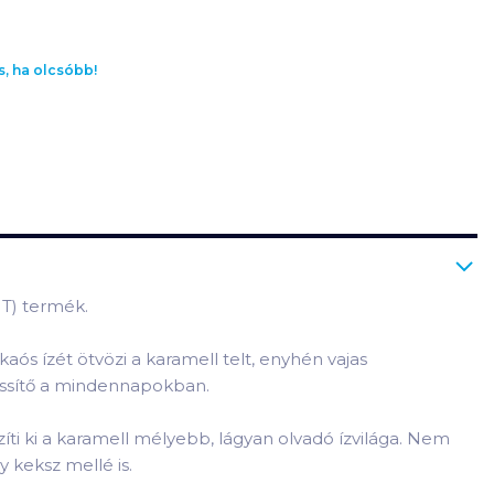
s, ha olcsóbb!
HT) termék.
kaós ízét ötvözi a karamell telt, enyhén vajas
issítő a mindennapokban.
íti ki a karamell mélyebb, lágyan olvadó ízvilága. Nem
 keksz mellé is.