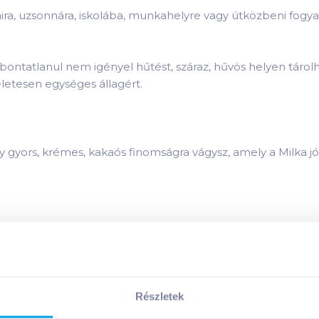
óraira, uzsonnára, iskolába, munkahelyre vagy útközbeni fo
ntatlanul nem igényel hűtést, száraz, hűvös helyen tárolh
életesen egységes állagért.
egy gyors, krémes, kakaós finomságra vágysz, amely a Milka jó
ssel
termék összetevői:
Részletek
ssel
termék tápanyagai: