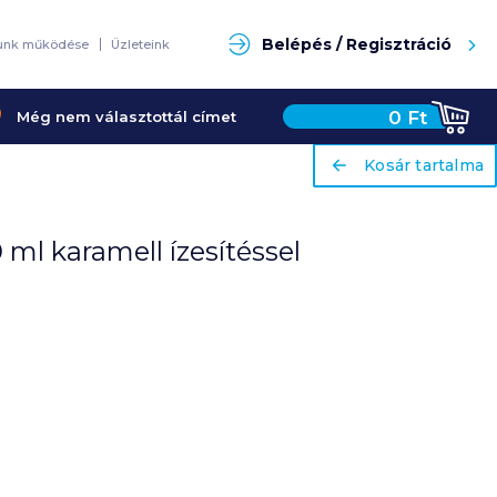
Keresés
Belépés / Regisztráció
unk működése
Üzleteink
0
Ft
Még nem választottál címet
ariaLabel
ariaLabel
Kosár tartalma
Kosár tartalma
 ml karamell ízesítéssel