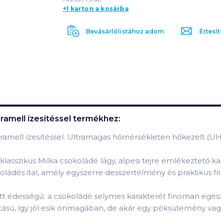
+1 karton a kosárba
Bevásárlólistához adom
Értesít
ramell ízesítéssel
termékhez:
karamell ízesítéssel. Ultramagas hőmérsékleten hőkezelt (U
a klasszikus Milka csokoládé lágy, alpesi tejre emlékeztető ka
ádés ital, amely egyszerre desszertélmény és praktikus fr
ott édességű: a csokoládé selymes karakterét finoman egész
sú, így jól esik önmagában, de akár egy péksütemény vagy