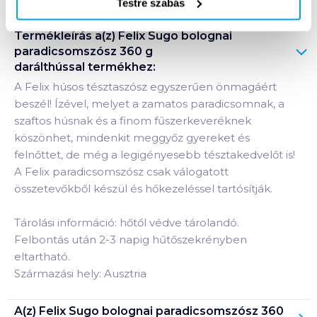
Testre szabás
Termékleírás a(z)
Felix Sugo bolognai
paradicsomszósz 360 g
darálthússal
termékhez:
A Felix húsos tésztaszósz egyszerűen önmagáért
beszél! Ízével, melyet a zamatos paradicsomnak, a
szaftos húsnak és a finom fűszerkeveréknek
köszönhet, mindenkit meggyőz gyereket és
felnőttet, de még a legigényesebb tésztakedvelőt is!
A Felix paradicsomszósz csak válogatott
összetevőkből készül és hőkezeléssel tartósítják.
Tárolási információ: hőtől védve tárolandó.
Felbontás után 2-3 napig hűtőszekrényben
eltartható.
Származási hely: Ausztria
A(z)
Felix Sugo bolognai paradicsomszósz 360