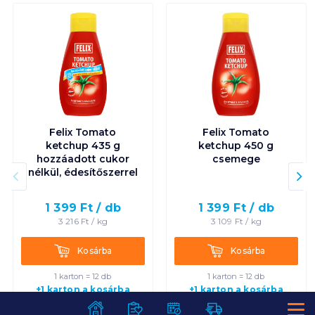
Felix Tomato
Felix Tomato
ketchup 435 g
ketchup 450 g
hozzáadott cukor
csemege
nélkül, édesítőszerrel
1 399
Ft /
db
1 399
Ft /
db
3 216
Ft /
kg
3 109
Ft /
kg
Kosárba
Kosárba
Kosárba
Kosárba
1 karton = 12 db
1 karton = 12 db
+1 karton a kosárba
+1 karton a kosárba