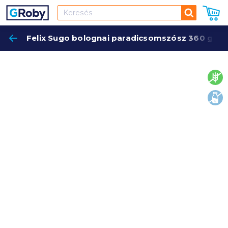
Keresés
Felix Sugo bolognai paradicsomszósz 360 g dar
Keres
glut
lakt