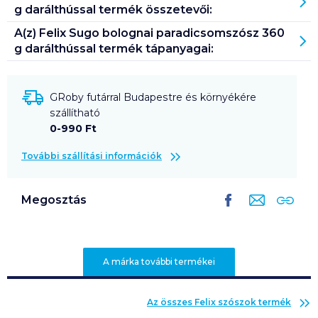
g darálthússal
termék összetevői:
A(z)
Felix Sugo bolognai paradicsomszósz 360
g darálthússal
termék tápanyagai:
GRoby futárral Budapestre és környékére
szállítható
0-990 Ft
További szállítási információk
Megosztás
A márka további termékei
Az összes
Felix szószok
termék