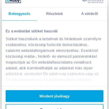
Beleegyezés
Részletek
A sütikről
Felix Sugo bolognai paradicsomszósz 360 g
darálthússal
Ez a weboldal sütiket használ
1 099
Ft /
db
Sütiket használunk a tartalmak és hirdetések személyre
Egységár:
3 053
Ft /
kg
szabásához, közösségi funkciók biztosításához,
Nettó eladási ár:
865
Ft /
db
(
27
% áfa)
valamint weboldalforgalmunk elemzéséhez. Ezenkívül
közösségi média-, hirdető- és elemező partnereinkkel
megosztjuk az Ön weboldalhasználatra vonatkozó
Kosárba
Kosárba
adatait, akik kombinálhatják az adatokat más olyan
adatokkal, amelyeket Ön adott meg számukra vagy az
Ön által használt más szolgáltatásokból gyűjtöttek.
A termék megszűnt
Mindent jóváhagy
Bevásárlólistához adom
Értesíts, ha olcsóbb!