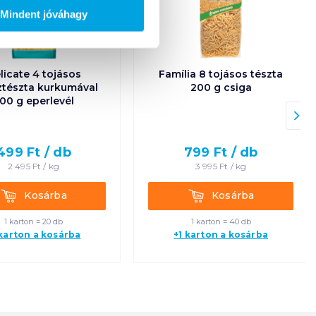
Mindent jóváhagy
licate 4 tojásos
Família 8 tojásos tészta
ztészta kurkumával
200 g csiga
00 g eperlevél
499
Ft /
db
799
Ft /
db
2 495
Ft /
kg
3 995
Ft /
kg
Kosárba
Kosárba
Kosárba
Kosárba
1 karton = 20 db
1 karton = 40 db
 karton a kosárba
+1 karton a kosárba