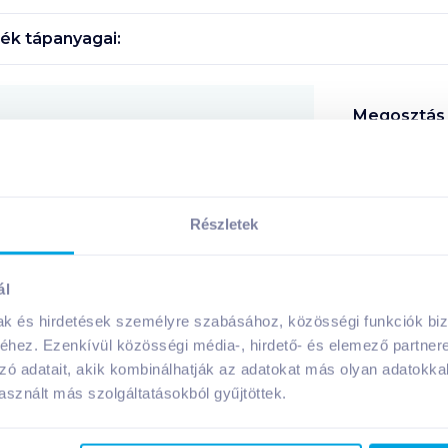
ék tápanyagai:
Megosztás
!
Részletek
ál
A márka további termékei
mak és hirdetések személyre szabásához, közösségi funkciók biz
hez. Ezenkívül közösségi média-, hirdető- és elemező partner
zó adatait, akik kombinálhatják az adatokat más olyan adatokka
sznált más szolgáltatásokból gyűjtöttek.