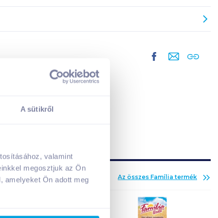
A sütikről
tosításához, valamint
A kosarad jelenleg üres.
einkkel megosztjuk az Ön
Adj hozzá termékeket!
Az összes
Família
termék
l, amelyeket Ön adott meg