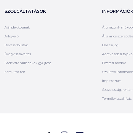
SZOLGÁLTATÁSOK
INFORMÁCIÓ
Ajándékkosarak
Áruházunk működ
Árfigyelő
Általános szerződési
Bevásárlólisták
Elállási jog
Üvegvisszaváltás
Adatkezelési tájéko
Szelektív hulladékok gyűjtése
Fizetési módok
Kerekítsd fel!
Szállítási informáci
Impresszum
Szavatosság, rekla
Termékvisszahívás