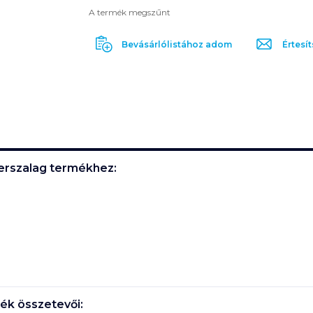
A termék megszűnt
Bevásárlólistához adom
Értesít
perszalag
termékhez:
ék összetevői: