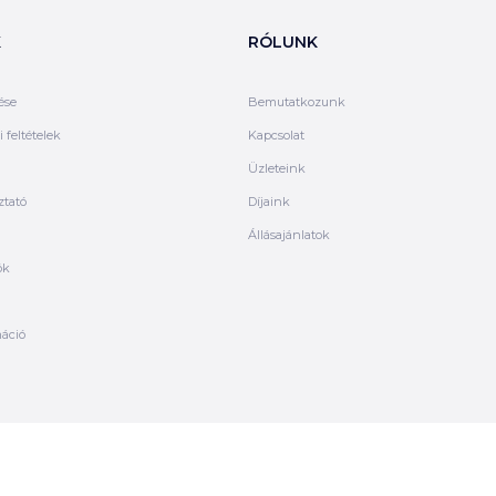
K
RÓLUNK
ése
Bemutatkozunk
 feltételek
Kapcsolat
Üzleteink
ztató
Díjaink
Állásajánlatok
ók
máció