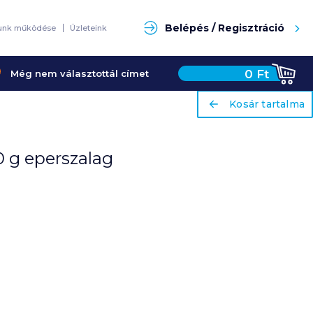
Keresés
Belépés / Regisztráció
unk működése
Üzleteink
0
Ft
Még nem választottál címet
ariaLabel
ariaLabel
Kosár tartalma
Kosár tartalma
0 g eperszalag