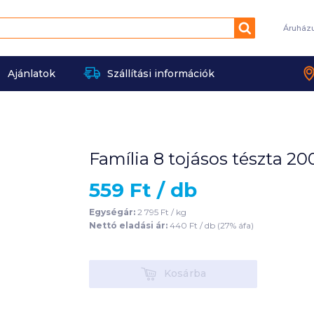
Keresés
Áruház
Ajánlatok
Szállítási információk
Família 8 tojásos tészta 20
559
Ft /
db
Egységár:
2 795
Ft /
kg
Nettó eladási ár:
440
Ft /
db
(
27
% áfa)
Kosárba
Kosárba