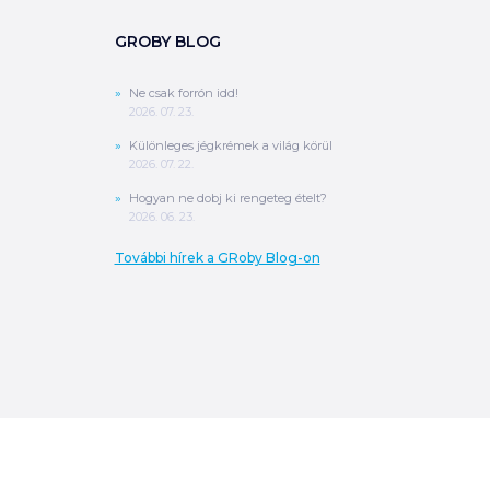
GROBY BLOG
Ne csak forrón idd!
2026. 07. 23.
Különleges jégkrémek a világ körül
2026. 07. 22.
Hogyan ne dobj ki rengeteg ételt?
2026. 06. 23.
További hírek a GRoby Blog-on
0
Ft
ÖSSZESEN