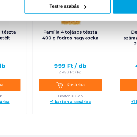
Testre szabás
s tészta
Família 4 tojásos tészta
De
etélt
400 g fodros nagykocka
szára
2
db
999
Ft /
db
g
2 498
Ft /
kg
Kosárba
ba
Kosárba
db
1 karton = 16 db
sárba
+1 karton a kosárba
+1