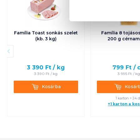
Família Toast sonkás szelet
Família 8 tojáso
(kb. 3 kg)
200 g cérnam
3 390
Ft /
kg
799
Ft /
3 390
Ft /
kg
3 995
Ft /
k
Kosárba
Kosárba
Kosárba
Kosár
1 karton = 24 
+1 karton a ko