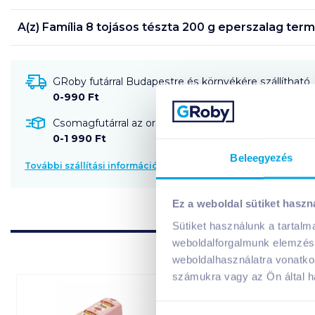
A(z)
Família 8 tojásos tészta 200 g eperszalag
term
GRoby futárral Budapestre és környékére szállítható
0-990 Ft
Csomagfutárral az ország egész területére szállítható
0-1 990 Ft
Beleegyezés
További szállítási információk
Ez a weboldal sütiket haszn
Sütiket használunk a tartal
weboldalforgalmunk elemzésé
weboldalhasználatra vonatko
számukra vagy az Ön által ha