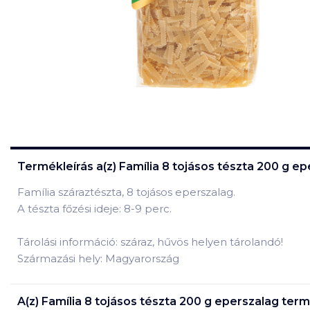
Termékleírás a(z)
Família 8 tojásos tészta 200 g e
Família száraztészta, 8 tojásos eperszalag.
A tészta főzési ideje: 8-9 perc.
Tárolási információ: száraz, hűvös helyen tárolandó!
Származási hely: Magyarország
A(z)
Família 8 tojásos tészta 200 g eperszalag
term