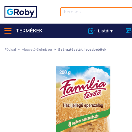
TERMÉKEK
Listáim
Főoldal
Alapvető élelmiszer
Száraztészták, levesbetétek