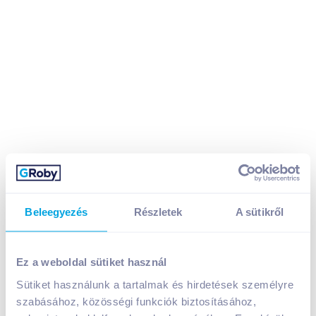
Danone Oikos Görög krémjoghurt 4x125 g citromos
Beleegyezés
Részletek
A sütikről
túrótortaízű
699
Ft /
db
Egységár:
1 398
Ft /
kg
Ez a weboldal sütiket használ
Nettó eladási ár:
592
Ft /
db
(
18
% áfa)
Sütiket használunk a tartalmak és hirdetések személyre
szabásához, közösségi funkciók biztosításához,