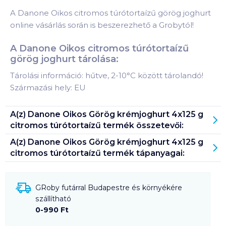
A Danone Oikos citromos túrótortaízű görög joghurt
online vásárlás során is beszerezhető a Grobytól!
A Danone Oikos citromos túrótortaízű
görög joghurt tárolása:
Tárolási információ: hűtve, 2-10°C között tárolandó!
Származási hely: EU
A(z)
Danone Oikos Görög krémjoghurt 4x125 g
citromos túrótortaízű
termék összetevői:
A(z)
Danone Oikos Görög krémjoghurt 4x125 g
citromos túrótortaízű
termék tápanyagai:
GRoby futárral Budapestre és környékére
szállítható
0-990 Ft