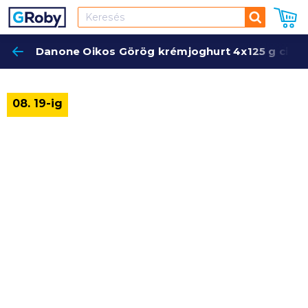
Keresés
Danone Oikos Görög krémjoghurt 4x125 g citro
Keres
08. 19-ig