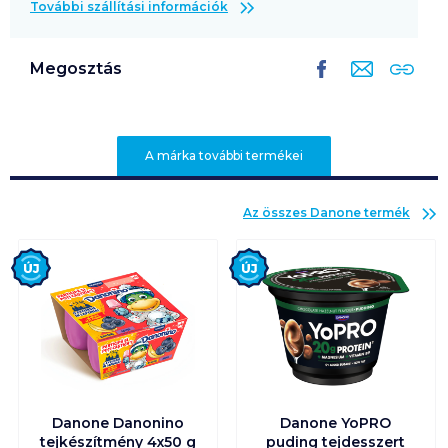
További szállítási információk
Megosztás
A márka további termékei
Az összes
Danone
termék
Új
Új
Danone Danonino
Danone YoPRO
tejkészítmény 4x50 g
puding tejdesszert