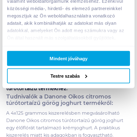
valamint weboldalforgalmunk elemzéséhez. Ezenkívül
Kosárba
Kosárba
közösségi média-, hirdető- és elemező partnereinkkel
megosztjuk az Ön weboldalhasználatra vonatkozó
adatait, akik kombinálhatják az adatokat más olyan
A termék megszűnt
adatokkal, amelyeket Ön adott meg számukra vagy az
Ön által használt más szolgáltatásokból gyűjtöttek.
Bevásárlólistához adom
Értesíts, ha olcsóbb!
Mindent jóváhagy
Termékleírás a(z)
Danone Oikos Görög
Testre szabás
krémjoghurt 4x125 g citromos
túrótortaízű
termékhez:
Tudnivalók a Danone Oikos citromos
túrótortaízű görög joghurt termékről:
A 4x125 grammos kiszerelésben megvásárolható
Danone Oikos citromos túrótortaízű görög joghurt
egy élőflórát tartalmazó krémjoghurt. A praktikus
kiszerelés miatt kis adagokban is fogyasztható.