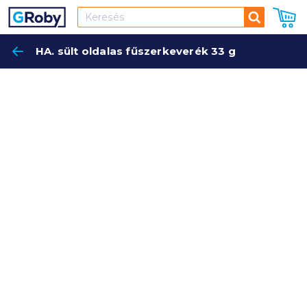
Keresés
HA. sült oldalas fűszerkeverék 33 g
Keres