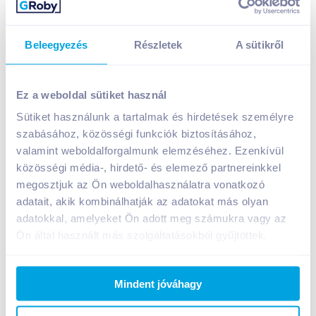
Beleegyezés
Részletek
A sütikről
HA. sült oldalas fűszerkeverék 33 g
229
Ft /
db
Ez a weboldal sütiket használ
Egységár:
6 939
Ft /
kg
Sütiket használunk a tartalmak és hirdetések személyre
Nettó eladási ár:
180
Ft /
db
(
27
% áfa)
szabásához, közösségi funkciók biztosításához,
valamint weboldalforgalmunk elemzéséhez. Ezenkívül
közösségi média-, hirdető- és elemező partnereinkkel
Kosárba
Kosárba
megosztjuk az Ön weboldalhasználatra vonatkozó
adatait, akik kombinálhatják az adatokat más olyan
adatokkal, amelyeket Ön adott meg számukra vagy az
Átmeneti készlethiány
Ön által használt más szolgáltatásokból gyűjtöttek.
Mindent jóváhagy
Bevásárlólistához adom
Értesíts, ha olcsóbb!