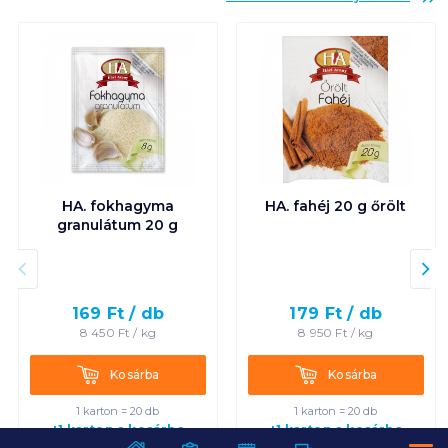
HA. fokhagyma
HA. fahéj 20 g őrölt
granulátum 20 g
169
Ft /
db
179
Ft /
db
8 450
Ft /
kg
8 950
Ft /
kg
Kosárba
Kosárba
Kosárba
Kosárba
1 karton = 20 db
1 karton = 20 db
+1 karton a kosárba
+1 karton a kosárba