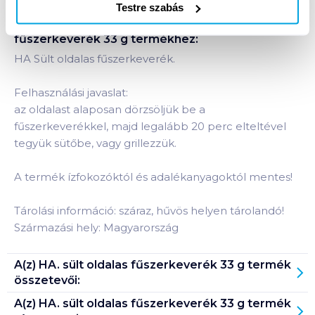
Testre szabás
Termékleírás a(z)
HA. sült oldalas
fűszerkeverék 33 g
termékhez:
HA Sült oldalas fűszerkeverék.
Felhasználási javaslat:
az oldalast alaposan dörzsöljük be a
fűszerkeverékkel, majd legalább 20 perc elteltével
tegyük sütőbe, vagy grillezzük.
A termék ízfokozóktól és adalékanyagoktól mentes!
Tárolási információ: száraz, hűvös helyen tárolandó!
Származási hely: Magyarország
A(z)
HA. sült oldalas fűszerkeverék 33 g
termék
összetevői:
A(z)
HA. sült oldalas fűszerkeverék 33 g
termék