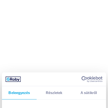
Beleegyezés
Részletek
A sütikről
Alufix szemeteszsák 60 l 60x71 cm 20 db 13 mikron