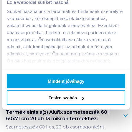
Ez a weboldal sütiket használ
699
Ft /
db
Sütiket használunk a tartalmak és hirdetések személyre
Egységár:
35
Ft /
1db
szabásához, közösségi funkciók biztosításához,
Nettó eladási ár:
550
Ft /
db
(
27
% áfa)
valamint weboldalforgalmunk elemzéséhez. Ezenkívül
közösségi média-, hirdető- és elemező partnereinkkel
megosztjuk az Ön weboldalhasználatra vonatkozó
Kosárba
Kosárba
adatait, akik kombinálhatják az adatokat más olyan
adatokkal, amelyeket Ön adott meg számukra vagy az
1 karton = 30 db
Ön által használt más szolgáltatásokból gyűjtöttek.
+1 karton a kosárba
Mindent jóváhagy
Bevásárlólistához adom
Értesíts, ha olcsóbb!
Testre szabás
Termékleírás a(z)
Alufix szemeteszsák 60 l
60x71 cm 20 db 13 mikron
termékhez:
Szemeteszsák 60 l-es, 20 db csomagonként.