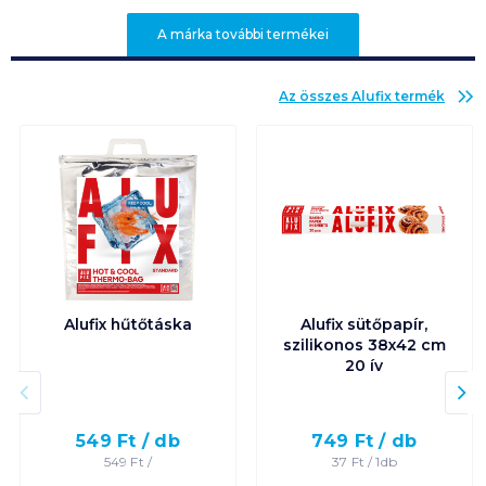
A márka további termékei
Az összes
Alufix
termék
Alufix hűtőtáska
Alufix sütőpapír,
szilikonos 38x42 cm
20 ív
549
Ft /
db
749
Ft /
db
549
Ft /
37
Ft /
1db