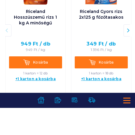
Riceland
Riceland Gyors rizs
Hosszúszemű rizs 1
2x125 g főzőtasakos
kg A minőségű
949
Ft /
db
349
Ft /
db
949
Ft /
kg
1 396
Ft /
kg
Kosárba
Kosárba
Kosárba
Kosárba
1 karton = 12 db
1 karton = 18 db
+1 karton a kosárba
+1 karton a kosárba
SZOLGÁLTATÁSOK