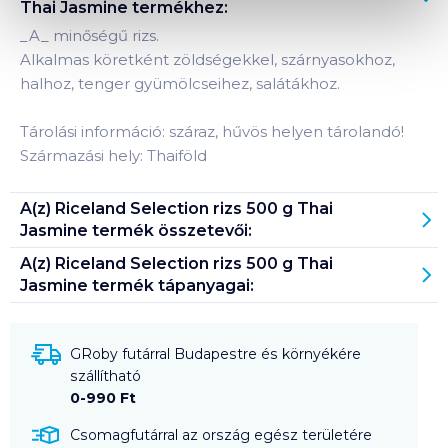
Thai Jasmine
termékhez:
_
A
_
minőségű rizs.
Alkalmas köretként zöldségekkel, szárnyasokhoz,
halhoz, tenger gyümölcseihez, salátákhoz.
Tárolási információ: száraz, hűvös helyen tárolandó!
Származási hely: Thaiföld
A(z)
Riceland Selection rizs 500 g Thai
Jasmine
termék összetevői:
A(z)
Riceland Selection rizs 500 g Thai
Jasmine
termék tápanyagai:
GRoby futárral Budapestre és környékére
szállítható
0-990 Ft
Csomagfutárral az ország egész területére