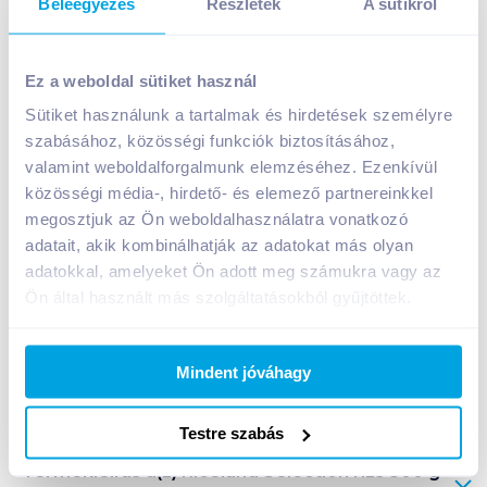
Beleegyezés
Részletek
A sütikről
Riceland Selection rizs 500 g Thai Jasmine
Ez a weboldal sütiket használ
899
Ft /
db
Sütiket használunk a tartalmak és hirdetések személyre
Egységár:
1 798
Ft /
kg
szabásához, közösségi funkciók biztosításához,
Nettó eladási ár:
708
Ft /
db
(
27
% áfa)
valamint weboldalforgalmunk elemzéséhez. Ezenkívül
közösségi média-, hirdető- és elemező partnereinkkel
Kosárba
Kosárba
megosztjuk az Ön weboldalhasználatra vonatkozó
adatait, akik kombinálhatják az adatokat más olyan
adatokkal, amelyeket Ön adott meg számukra vagy az
1 karton = 14 db
Ön által használt más szolgáltatásokból gyűjtöttek.
+1 karton a kosárba
Mindent jóváhagy
Bevásárlólistához adom
Értesíts, ha olcsóbb!
Testre szabás
Termékleírás a(z)
Riceland Selection rizs 500 g