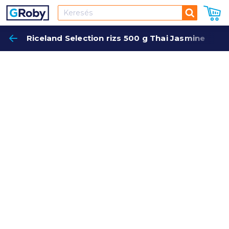
Keresés
Riceland Selection rizs 500 g Thai Jasmine
Keres