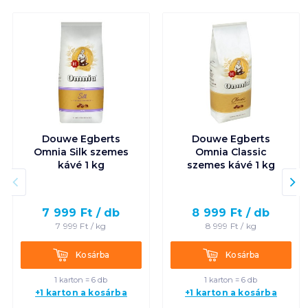
Douwe Egberts
Douwe Egberts
Omnia Silk szemes
Omnia Classic
kávé 1 kg
szemes kávé 1 kg
7 999
Ft /
db
8 999
Ft /
db
7 999
Ft /
kg
8 999
Ft /
kg
Kosárba
Kosárba
Kosárba
Kosárba
1 karton = 6 db
1 karton = 6 db
+1 karton a kosárba
+1 karton a kosárba