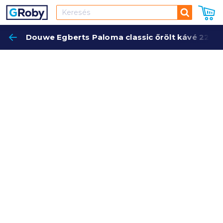
Keresés
Douwe Egberts Paloma classic őrölt kávé 225 g
Keres