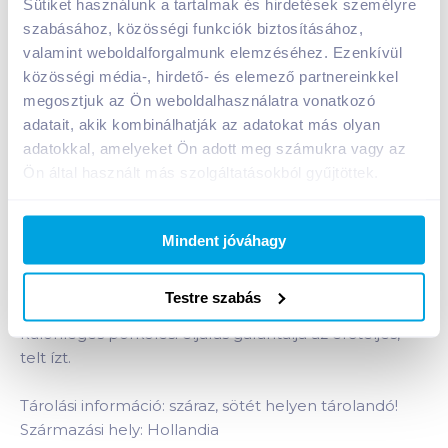
Sütiket használunk a tartalmak és hirdetések személyre
A termék jelenleg nem elérhető
szabásához, közösségi funkciók biztosításához,
valamint weboldalforgalmunk elemzéséhez. Ezenkívül
közösségi média-, hirdető- és elemező partnereinkkel
Bevásárlólistához adom
Értesíts, ha olcsóbb!
megosztjuk az Ön weboldalhasználatra vonatkozó
adatait, akik kombinálhatják az adatokat más olyan
adatokkal, amelyeket Ön adott meg számukra vagy az
Termékleírás a(z)
Douwe Egberts Paloma
Ön által használt más szolgáltatásokból gyűjtöttek.
classic őrölt kávé 225 g
termékhez:
Testes kávé sötét pörkölésű kávészemekből az erős
íz kedvelőinek. Erős ízű Robusta kávészemek
Mindent jóváhagy
felhasználásával készült. A Robusta babok
erőteljesebb, határozottabb ízűek, így az ennek
Testre szabás
megfelelően alkalmazott egyedi receptúra és
különleges pörkölési eljárás garantálja az erőteljes,
telt ízt.
Tárolási információ: száraz, sötét helyen tárolandó!
Származási hely: Hollandia