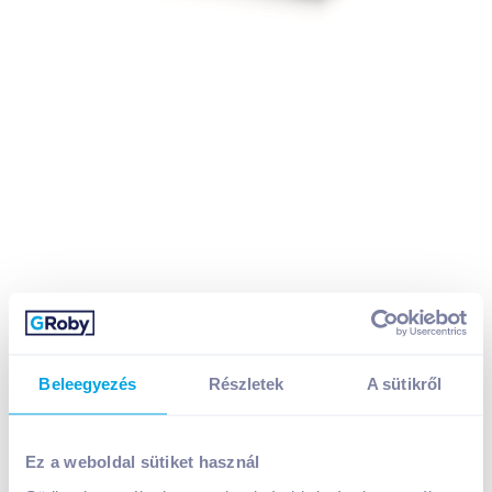
Beleegyezés
Részletek
A sütikről
Douwe Egberts Paloma classic őrölt kávé 225 g
Ez a weboldal sütiket használ