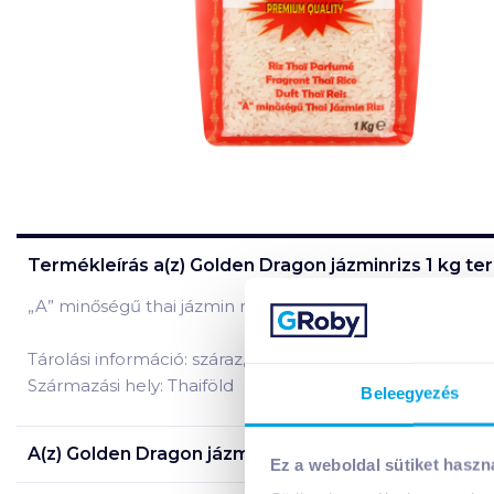
Termékleírás a(z)
Golden Dragon jázminrizs 1 kg
ter
„A” minőségű thai jázmin rizs.
Tárolási információ: száraz, hűvös helyen tárolandó!
Származási hely: Thaiföld
Beleegyezés
A(z)
Golden Dragon jázminrizs 1 kg
termék tápanyag
Ez a weboldal sütiket haszn