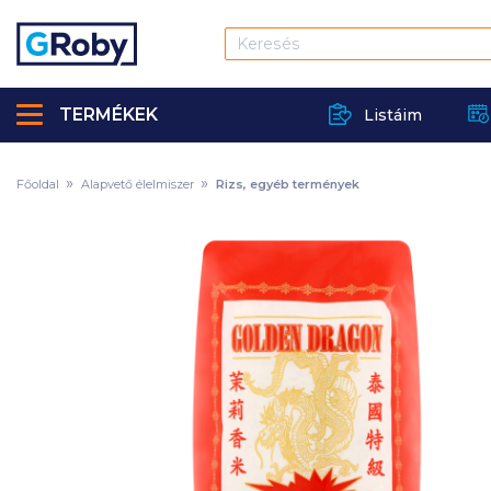
TERMÉKEK
Listáim
Főoldal
Alapvető élelmiszer
Rizs, egyéb termények