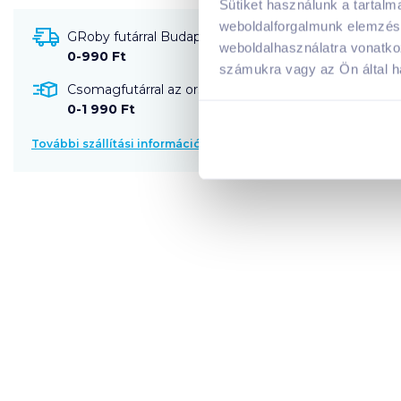
Sütiket használunk a tartal
weboldalforgalmunk elemzésé
GRoby futárral Budapestre és környékére szállítható
weboldalhasználatra vonatko
0-990 Ft
számukra vagy az Ön által ha
Csomagfutárral az ország egész területére szállítható
0-1 990 Ft
További szállítási információk