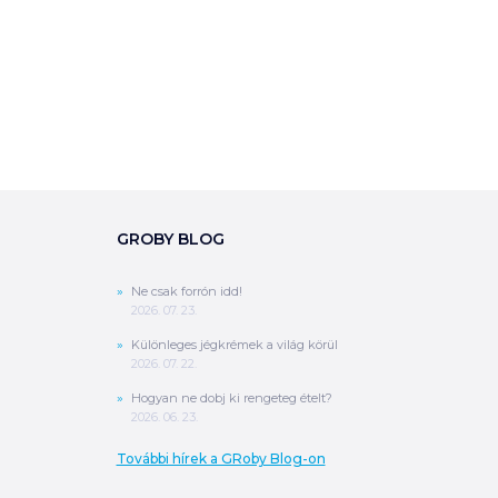
0
Ft
ÖSSZESEN
A végösszeg a szállítás költségét, illetve
MPL szállítás esetén a csomagolási
költséget nem tartalmazza.
További
információ
MEGRENDELÉS
GROBY BLOG
Ne csak forrón idd!
2026. 07. 23.
Különleges jégkrémek a világ körül
2026. 07. 22.
Hogyan ne dobj ki rengeteg ételt?
2026. 06. 23.
További hírek a GRoby Blog-on