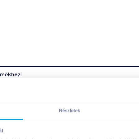
mékhez:
Részletek
ai:
ál