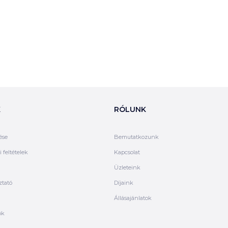
K
RÓLUNK
ése
Bemutatkozunk
 feltételek
Kapcsolat
Üzleteink
ztató
Díjaink
Állásajánlatok
ók