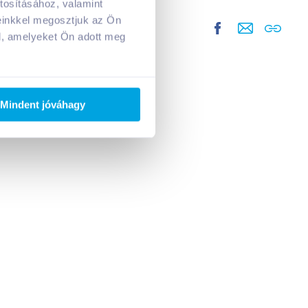
tosításához, valamint
einkkel megosztjuk az Ön
l, amelyeket Ön adott meg
Mindent jóváhagy