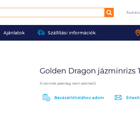
Keresés
Áruház
Ajánlatok
Szállítási információk
Golden Dragon jázminrizs 1
A termék jelenleg nem elérhető
Bevásárlólistához adom
Értesít