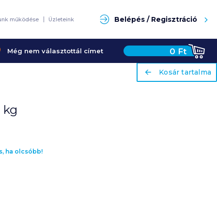
Keresés
Belépés / Regisztráció
unk működése
Üzleteink
0
Ft
Még nem választottál címet
ariaLabel
Kosár tartalma
 kg
s, ha olcsóbb!