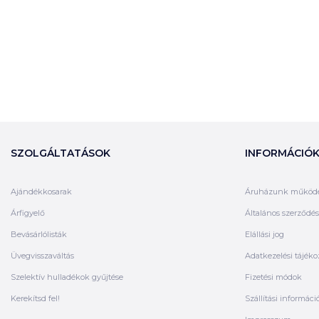
SZOLGÁLTATÁSOK
INFORMÁCIÓ
Ajándékkosarak
Áruházunk működ
Árfigyelő
Általános szerződési
Bevásárlólisták
Elállási jog
Üvegvisszaváltás
Adatkezelési tájéko
Szelektív hulladékok gyűjtése
Fizetési módok
Kerekítsd fel!
Szállítási informáci