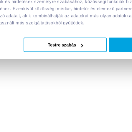
mak és hirdetések személyre szabásához, közösségi funkciók biz
hez. Ezenkívül közösségi média-, hirdető- és elemező partner
Megosztás
zó adatait, akik kombinálhatják az adatokat más olyan adatokka
sznált más szolgáltatásokból gyűjtöttek.
!
Testre szabás