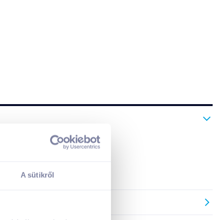
A kosarad jelenleg üres.
Adj hozzá termékeket!
A sütikről