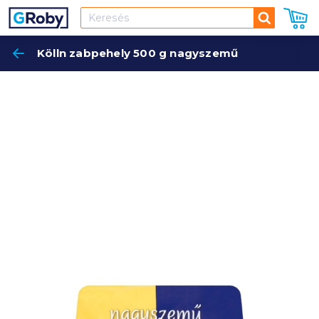
Keresés
Kölln zabpehely 500 g nagyszemű
Keres