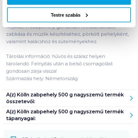
Teljes kiőrlésű zabpehely. A Kölln nagyszemű
zabpehely egész zabszemekből készül, és ezért
Testre szabás
tartalmazza a nagy értékű csírát és az értékes külső
héjakat. A zabpehely gondosan felhasználható:
zabkása és müzlik készítéséhez, pörkölt pehelyként,
valamint kalácshoz és süteményekhez.
Tárolási információ: hűvös és száraz helyen
tárolandó. Felnyitás után a belső csomagolást
gondosan zárja vissza!
Származási hely: Németország
A(z)
Kölln zabpehely 500 g nagyszemű
termék
összetevői:
A(z)
Kölln zabpehely 500 g nagyszemű
termék
tápanyagai: