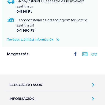
GRoby futárral Budapestre és környékére
szállítható
0-990 Ft
Csomagfutárral az ország egész területére
szállítható!
0-1 990 Ft
További szállítási információk
Megosztás
SZOLGÁLTATÁSOK
Ajándékkosarak
INFORMÁCIÓK
Árfigyelő
Áruházunk működése