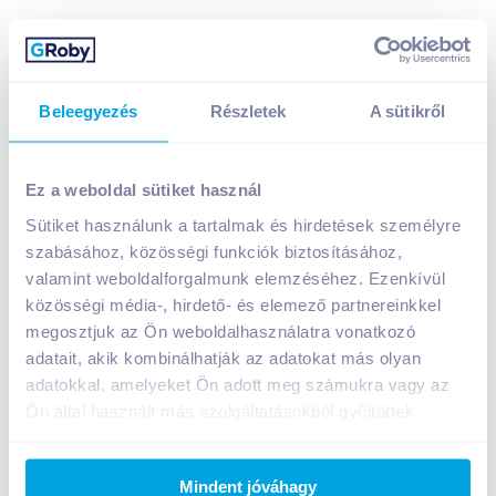
Beleegyezés
Részletek
A sütikről
Ez a weboldal sütiket használ
Sütiket használunk a tartalmak és hirdetések személyre
Kölln zabpehely 500 g nagyszemű
szabásához, közösségi funkciók biztosításához,
valamint weboldalforgalmunk elemzéséhez. Ezenkívül
A termék jelenleg nem elérhető
közösségi média-, hirdető- és elemező partnereinkkel
megosztjuk az Ön weboldalhasználatra vonatkozó
adatait, akik kombinálhatják az adatokat más olyan
Bevásárlólistához adom
Értesíts, ha olcsóbb!
adatokkal, amelyeket Ön adott meg számukra vagy az
Ön által használt más szolgáltatásokból gyűjtöttek.
Termékleírás a(z)
Kölln zabpehely 500 g
nagyszemű
termékhez:
Mindent jóváhagy