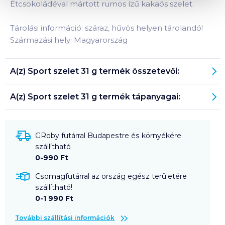
Étcsokoládéval mártott rumos ízű kakaós szelet.
Tárolási információ: száraz, hűvös helyen tárolandó!
Származási hely: Magyarország
A(z)
Sport szelet 31 g
termék összetevői:
A(z)
Sport szelet 31 g
termék tápanyagai:
GRoby futárral Budapestre és környékére
szállítható
0-990 Ft
Csomagfutárral az ország egész területére
szállítható!
0-1 990 Ft
További szállítási információk