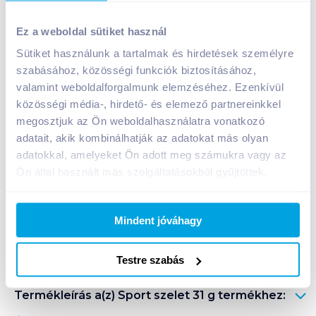
Sport szelet 31 g
Ez a weboldal sütiket használ
249
Ft /
db
Sütiket használunk a tartalmak és hirdetések személyre
Egységár:
8 032
Ft /
kg
szabásához, közösségi funkciók biztosításához,
Nettó eladási ár:
196
Ft /
db
(
27
% áfa)
valamint weboldalforgalmunk elemzéséhez. Ezenkívül
közösségi média-, hirdető- és elemező partnereinkkel
Kosárba
megosztjuk az Ön weboldalhasználatra vonatkozó
Kosárba
adatait, akik kombinálhatják az adatokat más olyan
adatokkal, amelyeket Ön adott meg számukra vagy az
1 karton = 84 db
Ön által használt más szolgáltatásokból gyűjtöttek.
+1 karton a kosárba
Mindent jóváhagy
Bevásárlólistához adom
Értesíts, ha olcsóbb!
Testre szabás
Termékleírás a(z)
Sport szelet 31 g
termékhez: