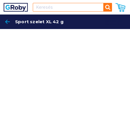
Keresés
Sport szelet XL 42 g
Keres