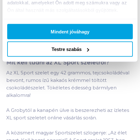
adatokkal, amelyeket Ön adott meg számukra vagy az
Ön által használt más szolgáltatásokból gyűjtöttek.
Bevásárlólistához adom
Értesíts, ha olcsóbb!
Mindent jóváhagy
Termékleírás a(z)
Sport szelet XL 42
Testre szabás
g
termékhez:
Mit kell tudni az XL Sport szeletről?
Az XL Sport szelet egy 42 grammos, tejcsokoládéval
bevont, rumos ízű kakaós krémmel töltött
csokoládészelet. Tökéletes édesség bármilyen
alkalomra!
A Grobytól a kanapén ülve is beszerezheti az ízletes
XL sport szeletet online vásárlás során.
A közismert magyar Sportszelet szlogenje: „Az élet