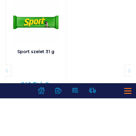
Sport szelet 31 g
249
Ft /
db
8 032
Ft /
kg
Kosárba
Kosárba
1 karton = 84 db
+1 karton a kosárba