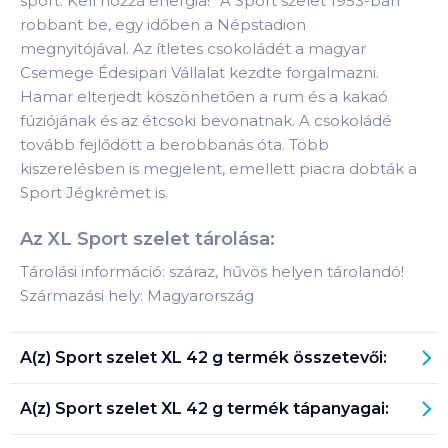
sport. Kell hozzá energia!” A Sport szelet 1953-ban
robbant be, egy időben a Népstadion
megnyitójával. Az ítletes csokoládét a magyar
Csemege Édesipari Vállalat kezdte forgalmazni.
Hamar elterjedt köszönhetően a rum és a kakaó
fúziójának és az étcsoki bevonatnak. A csokoládé
tovább fejlődött a berobbanás óta. Több
kiszerelésben is megjelent, emellett piacra dobták a
Sport Jégkrémet is.
Az XL Sport szelet tárolása:
Tárolási információ: száraz, hűvös helyen tárolandó!
Származási hely: Magyarország
A(z)
Sport szelet XL 42 g
termék összetevői:
A(z)
Sport szelet XL 42 g
termék tápanyagai: