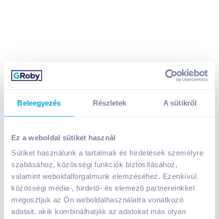
Beleegyezés
Részletek
A sütikről
Sport szelet XL 42 g
299
Ft /
db
Egységár:
7 119
Ft /
kg
Ez a weboldal sütiket használ
Nettó eladási ár:
235
Ft /
db
(
27
% áfa)
Sütiket használunk a tartalmak és hirdetések személyre
szabásához, közösségi funkciók biztosításához,
Kosárba
valamint weboldalforgalmunk elemzéséhez. Ezenkívül
Kosárba
közösségi média-, hirdető- és elemező partnereinkkel
megosztjuk az Ön weboldalhasználatra vonatkozó
1 karton = 50 db
adatait, akik kombinálhatják az adatokat más olyan
+1 karton a kosárba