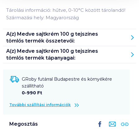
Tárolási információ: hűtve, 0-10°C között tárolandó!
Származási hely: Magyarország
A(z)
Medve sajtkrém 100 g tejszínes
tömlős
termék összetevői:
A(z)
Medve sajtkrém 100 g tejszínes
tömlős
termék tápanyagai:
GRoby futárral Budapestre és környékére
szállítható
0-990 Ft
További szállítási információk
Megosztás