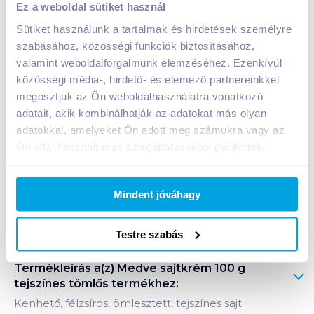
Ez a weboldal sütiket használ
469
Ft /
db
Sütiket használunk a tartalmak és hirdetések személyre
Egységár:
4 690
Ft /
kg
szabásához, közösségi funkciók biztosításához,
Nettó eladási ár:
397
Ft /
db
(
18
% áfa)
valamint weboldalforgalmunk elemzéséhez. Ezenkívül
közösségi média-, hirdető- és elemező partnereinkkel
megosztjuk az Ön weboldalhasználatra vonatkozó
Kosárba
Kosárba
adatait, akik kombinálhatják az adatokat más olyan
adatokkal, amelyeket Ön adott meg számukra vagy az
Ön által használt más szolgáltatásokból gyűjtöttek.
A termék megszűnt
Mindent jóváhagy
Bevásárlólistához adom
Értesíts, ha olcsóbb!
Testre szabás
Termékleírás a(z)
Medve sajtkrém 100 g
tejszínes tömlős
termékhez:
Kenhető, félzsíros, ömlesztett, tejszínes sajt.