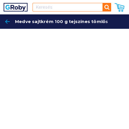
Keresés
Medve sajtkrém 100 g tejszínes tömlős
Keres