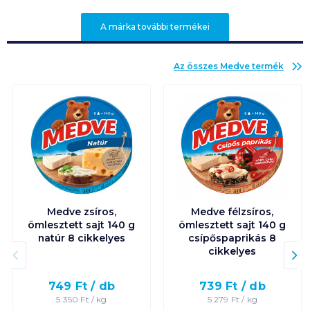
A márka további termékei
Az összes
Medve
termék
Medve zsíros,
Medve félzsíros,
ömlesztett sajt 140 g
ömlesztett sajt 140 g
natúr 8 cikkelyes
csípőspaprikás 8
cikkelyes
749
Ft /
db
739
Ft /
db
5 350
Ft /
kg
5 279
Ft /
kg