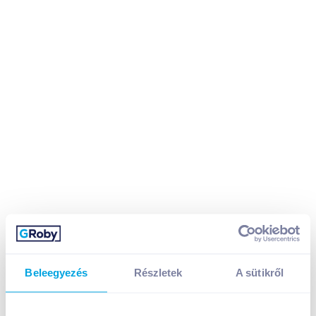
Beleegyezés
Részletek
A sütikről
Medve sajtkrém 100 g tejszínes tömlős