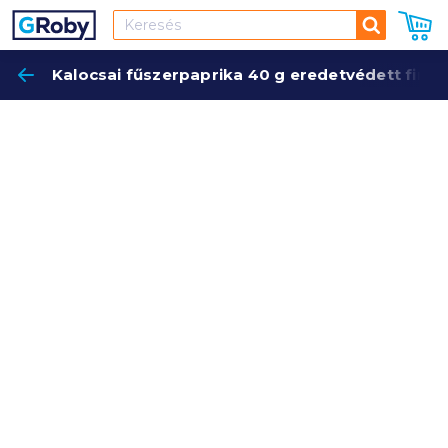
Keresés
Kalocsai fűszerpaprika 40 g eredetvédett fino
Keres