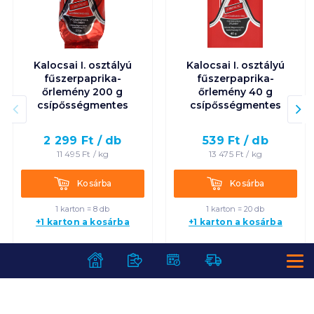
Kalocsai I. osztályú
Kalocsai I. osztályú
fűszerpaprika-
fűszerpaprika-
őrlemény 200 g
őrlemény 40 g
csípősségmentes
csípősségmentes
2 299
Ft /
db
539
Ft /
db
11 495
Ft /
kg
13 475
Ft /
kg
Kosárba
Kosárba
Kosárba
Kosárba
1 karton = 8 db
1 karton = 20 db
+1 karton a kosárba
+1 karton a kosárba