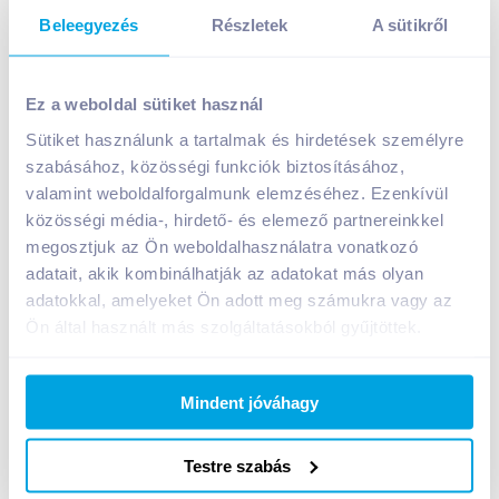
Beleegyezés
Részletek
A sütikről
Kalocsai fűszerpaprika 40 g eredetvédett finom
örlésű
Ez a weboldal sütiket használ
599
Ft /
db
Sütiket használunk a tartalmak és hirdetések személyre
Egységár:
14 975
Ft /
kg
szabásához, közösségi funkciók biztosításához,
Nettó eladási ár:
472
Ft /
db
(
27
% áfa)
valamint weboldalforgalmunk elemzéséhez. Ezenkívül
közösségi média-, hirdető- és elemező partnereinkkel
megosztjuk az Ön weboldalhasználatra vonatkozó
Kosárba
Kosárba
adatait, akik kombinálhatják az adatokat más olyan
adatokkal, amelyeket Ön adott meg számukra vagy az
Ön által használt más szolgáltatásokból gyűjtöttek.
1 karton = 20 db
+1 karton a kosárba
Mindent jóváhagy
Bevásárlólistához adom
Értesíts, ha olcsóbb!
Testre szabás