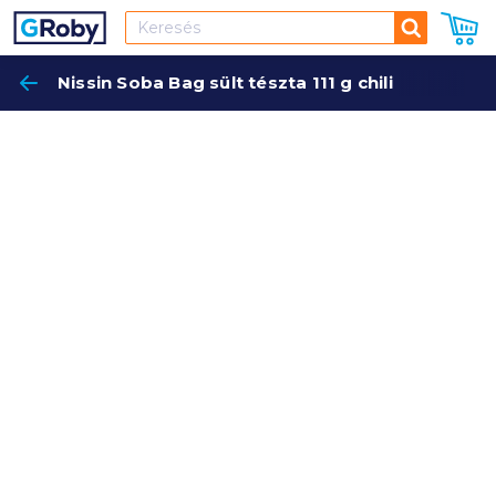
Keresés
Nissin Soba Bag sült tészta 111 g chili
Keres