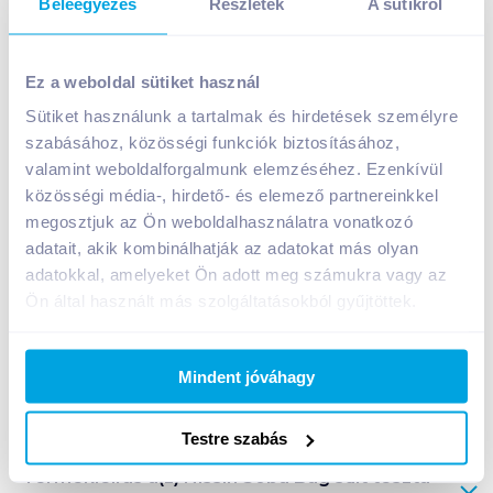
Beleegyezés
Részletek
A sütikről
Nissin Soba Bag sült tészta 111 g chili
Ez a weboldal sütiket használ
549
Ft /
db
Sütiket használunk a tartalmak és hirdetések személyre
Egységár:
4 946
Ft /
kg
szabásához, közösségi funkciók biztosításához,
Nettó eladási ár:
432
Ft /
db
(
27
% áfa)
valamint weboldalforgalmunk elemzéséhez. Ezenkívül
közösségi média-, hirdető- és elemező partnereinkkel
Kosárba
Kosárba
megosztjuk az Ön weboldalhasználatra vonatkozó
adatait, akik kombinálhatják az adatokat más olyan
adatokkal, amelyeket Ön adott meg számukra vagy az
1 karton = 9 db
Ön által használt más szolgáltatásokból gyűjtöttek.
+1 karton a kosárba
Mindent jóváhagy
Bevásárlólistához adom
Értesíts, ha olcsóbb!
Testre szabás
Termékleírás a(z)
Nissin Soba Bag sült tészta