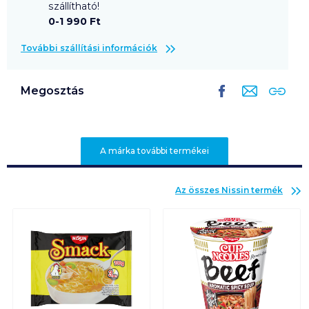
szállítható!
0-1 990 Ft
További szállítási információk
Megosztás
A márka további termékei
Az összes
Nissin
termék