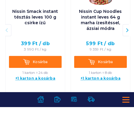
Nissin Smack instant
Nissin Cup Noodles
tésztás leves 100 g
instant leves 64 g
csirke ízű
marha ízesítéssel,
ázsiai módra
399
Ft /
db
599
Ft /
db
3 990
Ft /
kg
9 359
Ft /
kg
Kosárba
Kosárba
Kosárba
Kosárba
1 karton = 24 db
1 karton = 8 db
+1 karton a kosárba
+1 karton a kosárba
SZOLGÁLTATÁSOK