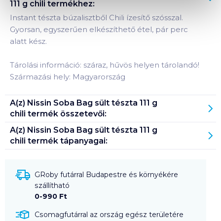
111 g chili
termékhez:
Instant tészta búzalisztből Chili ízesítő szósszal.
Gyorsan, egyszerűen elkészíthető étel, pár perc
alatt kész.
Tárolási információ: száraz, hűvös helyen tárolandó!
Származási hely: Magyarország
A(z)
Nissin Soba Bag sült tészta 111 g
chili
termék összetevői:
A(z)
Nissin Soba Bag sült tészta 111 g
chili
termék tápanyagai:
GRoby futárral Budapestre és környékére
szállítható
0-990 Ft
Csomagfutárral az ország egész területére