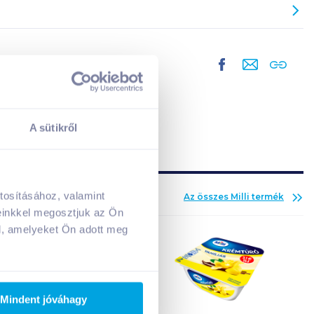
A sütikről
tosításához, valamint
Az összes
Milli
termék
A kosarad jelenleg üres.
einkkel megosztjuk az Ön
Adj hozzá termékeket!
l, amelyeket Ön adott meg
Mindent jóváhagy