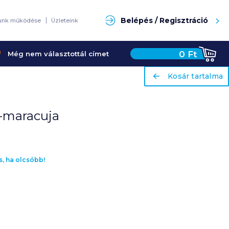
Keresés
Belépés / Regisztráció
unk működése
Üzleteink
0
Ft
Még nem választottál címet
ariaLabel
ariaLabel
Kosár tartalma
Kosár tartalma
ó-maracuja
s, ha olcsóbb!