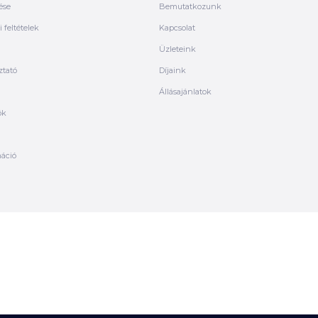
ése
Bemutatkozunk
 feltételek
Kapcsolat
Üzleteink
ztató
Díjaink
Állásajánlatok
ók
máció