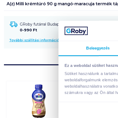
A(z)
Milli krémtúró 90 g mangó-maracuja
termék tá
GRoby futárral Budapestre és környékére szállítható
0-990 Ft
További szállítási információk
Beleegyezés
Ez a weboldal sütiket haszn
Sütiket használunk a tartal
weboldalforgalmunk elemzésé
weboldalhasználatra vonatko
számukra vagy az Ön által ha