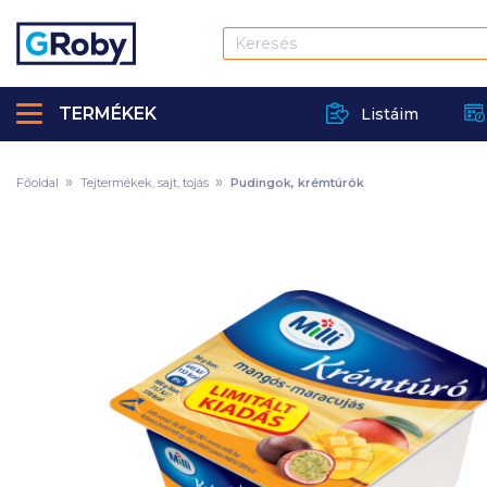
TERMÉKEK
Listáim
Főoldal
Tejtermékek, sajt, tojás
Pudingok, krémtúrók