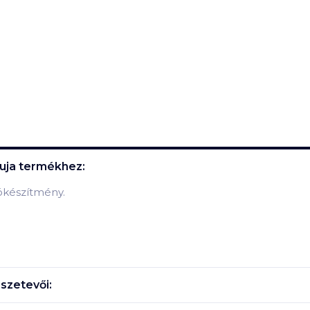
uja
termékhez:
ókészítmény.
szetevői: