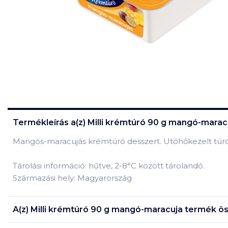
Termékleírás a(z)
Milli krémtúró 90 g mangó-marac
Mangós-maracujás krémtúró desszert. Utóhőkezelt túr
Tárolási információ: hűtve, 2-8°C között tárolandó.
Származási hely: Magyarország
A(z)
Milli krémtúró 90 g mangó-maracuja
termék ös