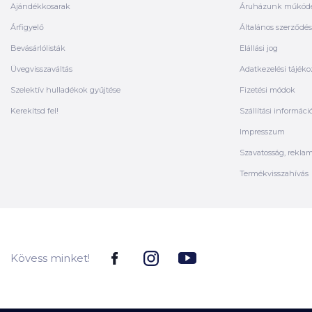
Ajándékkosarak
Áruházunk működ
Árfigyelő
Általános szerződési
Bevásárlólisták
Elállási jog
Üvegvisszaváltás
Adatkezelési tájéko
Szelektív hulladékok gyűjtése
Fizetési módok
Kerekítsd fel!
Szállítási informáci
Impresszum
Szavatosság, rekla
Termékvisszahívás
Kövess minket!