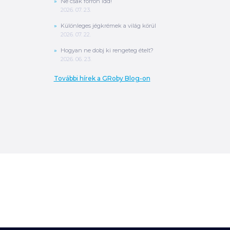
Ne csak forrón idd!
2026. 07. 23.
Különleges jégkrémek a világ körül
2026. 07. 22.
Hogyan ne dobj ki rengeteg ételt?
2026. 06. 23.
További hírek a GRoby Blog-on
0
Ft
ÖSSZESEN
A végösszeg a szállítás költségét, illetve
MPL szállítás esetén a csomagolási
költséget nem tartalmazza.
További