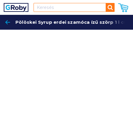
Keresés
Pölöskei Syrup erdei szamóca ízű szörp 1 l cuko
Keres