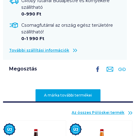
GRoby futárral Budapestre és környékére
szállítható
0-990 Ft
Csomagfutárral az ország egész területére
szállítható!
0-1 990 Ft
További szállítási információk
Megosztás
A márka további termékei
Az összes
Pölöskei
termék
Új
Új