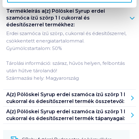
Termékleírás a(z)
Pölöskei Syrup erdei
szamóca ízű szörp 1 l cukorral és
édesítőszerrel
termékhez:
Erdei szamóca ízű szörp, cukorral és édesítőszerrel,
csökkentett energiatartalommal.
Gyümölcstartalom: 50%
Tárolási információ: száraz, hűvös helyen, felbontás
után hűtve tárolandó!
Származási hely: Magyarország
A(z)
Pölöskei Syrup erdei szamóca ízű szörp 1 l
cukorral és édesítőszerrel
termék összetevői:
A(z)
Pölöskei Syrup erdei szamóca ízű szörp 1 l
cukorral és édesítőszerrel
termék tápanyagai: