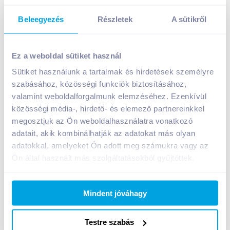
Beleegyezés
Részletek
A sütikről
Pölöskei Syrup erdei szamóca ízű szörp 1 l cukorral és
édesítőszerrel
Ez a weboldal sütiket használ
799
Ft /
db
Sütiket használunk a tartalmak és hirdetések személyre
Egységár:
799
Ft /
liter
szabásához, közösségi funkciók biztosításához,
Nettó eladási ár:
629
Ft /
db
(
27
% áfa)
valamint weboldalforgalmunk elemzéséhez. Ezenkívül
közösségi média-, hirdető- és elemező partnereinkkel
megosztjuk az Ön weboldalhasználatra vonatkozó
Kosárba
Kosárba
adatait, akik kombinálhatják az adatokat más olyan
adatokkal, amelyeket Ön adott meg számukra vagy az
Ön által használt más szolgáltatásokból gyűjtöttek.
A termék megszűnt
Mindent jóváhagy
Bevásárlólistához adom
Értesíts, ha olcsóbb!
Testre szabás