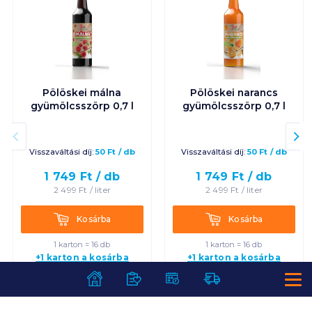
Pölöskei málna
Pölöskei narancs
gyümölcsszörp 0,7 l
gyümölcsszörp 0,7 l
Visszaváltási díj:
50
Ft
/
db
Visszaváltási díj:
50
Ft
/
db
1 749
Ft /
db
1 749
Ft /
db
2 499
Ft /
liter
2 499
Ft /
liter
Kosárba
Kosárba
Kosárba
Kosárba
1 karton = 16 db
1 karton = 16 db
+1 karton a kosárba
+1 karton a kosárba