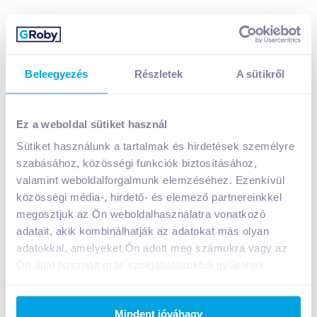
Beleegyezés
Részletek
A sütikről
Ez a weboldal sütiket használ
Sütiket használunk a tartalmak és hirdetések személyre
Gyermelyi 4 tojásos száraztészta 500 g spagetti
szabásához, közösségi funkciók biztosításához,
699
Ft /
db
valamint weboldalforgalmunk elemzéséhez. Ezenkívül
Egységár:
1 398
Ft /
kg
közösségi média-, hirdető- és elemező partnereinkkel
Nettó eladási ár:
550
Ft /
db
(
27
% áfa)
megosztjuk az Ön weboldalhasználatra vonatkozó
adatait, akik kombinálhatják az adatokat más olyan
adatokkal, amelyeket Ön adott meg számukra vagy az
Kosárba
Kosárba
Ön által használt más szolgáltatásokból gyűjtöttek.
1 karton = 28 db
+1 karton a kosárba
Mindent jóváhagy