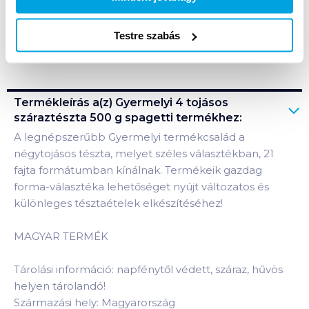
Testre szabás
Bevásárlólistához adom
Értesíts, ha olcsóbb!
Termékleírás a(z)
Gyermelyi 4 tojásos
száraztészta 500 g spagetti
termékhez:
A legnépszerűbb Gyermelyi termékcsalád a
négytojásos tészta, melyet széles választékban, 21
fajta formátumban kínálnak. Termékeik gazdag
forma-választéka lehetőséget nyújt változatos és
különleges tésztaételek elkészítéséhez!
MAGYAR TERMÉK
Tárolási információ: napfénytől védett, száraz, hűvös
helyen tárolandó!
Származási hely: Magyarország