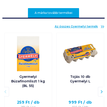
A márka további termékei
Az összes
Gyermelyi
termék
Gyermelyi
Tojás 10 db
Búzafinomliszt 1 kg
Gyermelyi L
(BL 55)
259
Ft /
db
999
Ft /
db
259
Ft /
kg
100
Ft /
1db