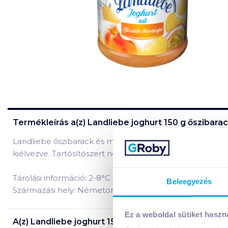
Termékleírás a(z)
Landliebe joghurt 150 g őszibara
Landliebe őszibarack és maracuja ízesítésű élőflórás jo
kiélvezve. Tartósítószert nem tartalmaz.
Tárolási információ: 2-8°C között tárolandó!
Beleegyezés
Származási hely: Németország
Ez a weboldal sütiket haszn
A(z)
Landliebe joghurt 150 g őszibarack-maracujás
t