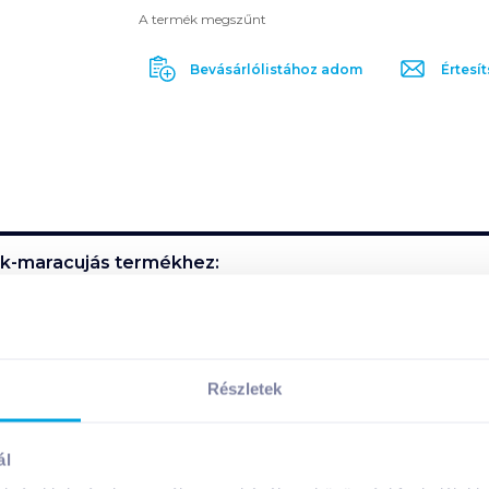
A termék megszűnt
Bevásárlólistához adom
Értesít
ck-maracujás
termékhez:
ghurt. Fogyasztható tetszés szerint összekeverve, vagy a jo
Részletek
ál
ermék összetevői: