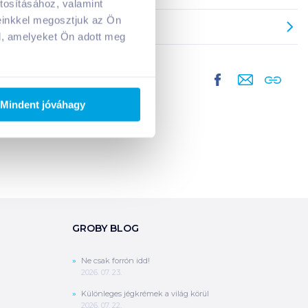
tosításához, valamint
A kosarad jelenleg üres.
einkkel megosztjuk az Ön
Adj hozzá termékeket!
l, amelyeket Ön adott meg
Mindent jóváhagy
GROBY BLOG
Ne csak forrón idd!
2026. 07. 23.
Különleges jégkrémek a világ körül
2026. 07. 22.