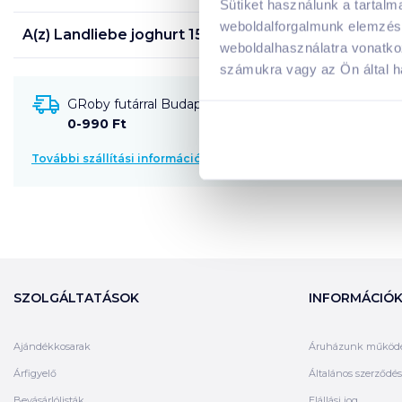
Sütiket használunk a tartal
weboldalforgalmunk elemzésé
A(z)
Landliebe joghurt 150 g őszibarack-maracujás
t
weboldalhasználatra vonatko
számukra vagy az Ön által ha
GRoby futárral Budapestre és környékére szállítható
0-990 Ft
További szállítási információk
SZOLGÁLTATÁSOK
INFORMÁCIÓ
Ajándékkosarak
Áruházunk működ
Árfigyelő
Általános szerződési
Bevásárlólisták
Elállási jog