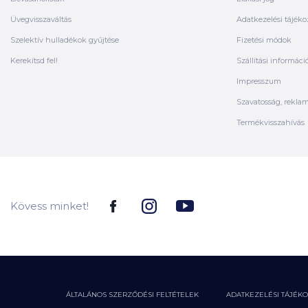
Üvegvisszaváltás
Adatkezelési tájéko
Szelektív hulladékok gyűjtése
Fizetési módok
Kerekítsd fel!
Szállítási informáci
Impresszum
Szavatosság, rekla
Termékvisszahívás
Kövess minket!
ÁLTALÁNOS SZERZŐDÉSI FELTÉTELEK
ADATKEZELÉSI TÁJÉK