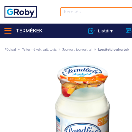
TERMÉKEK
Listáim
Főoldal
Tejtermékek, sajt, tojás
Joghurt, joghurtital
Ízesített joghurtok