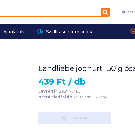
Keresés
Áruház
Ajánlatok
Szállítási információk
Landliebe joghurt 150 g ős
439
Ft /
db
Egységár:
2 927
Ft /
kg
Nettó eladási ár:
372
Ft /
db
(
18
% áfa)
Kosárba
Kosárba