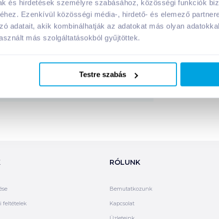
mak és hirdetések személyre szabásához, közösségi funkciók biz
hez. Ezenkívül közösségi média-, hirdető- és elemező partner
ermék tápanyagai:
zó adatait, akik kombinálhatják az adatokat más olyan adatokka
sznált más szolgáltatásokból gyűjtöttek.
Megosztás
Testre szabás
K
RÓLUNK
ése
Bemutatkozunk
 feltételek
Kapcsolat
Üzleteink