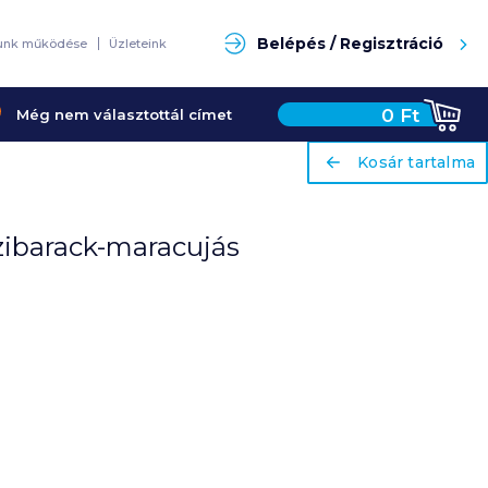
Keresés
Belépés / Regisztráció
unk működése
Üzleteink
0
Ft
Még nem választottál címet
ariaLabel
ariaLabel
Kosár tartalma
Kosár tartalma
zibarack-maracujás