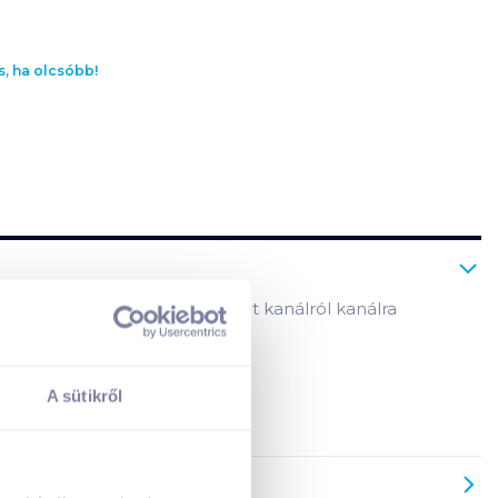
s, ha olcsóbb!
ghurt és gyümölcs kombinációját kanálról kanálra
A sütikről