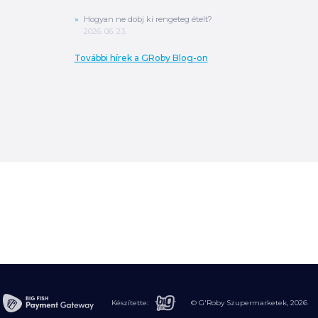
Hogyan ne dobj ki rengeteg ételt?
2026. 06. 23.
További hírek a GRoby Blog-on
0
Ft
ÖSSZESEN
A végösszeg a szállítás költségét, illetve
MPL szállítás esetén a csomagolási
költséget nem tartalmazza.
További
információ
MEGRENDELÉS
Készítette:
© G'Roby Szupermarketek,
2026