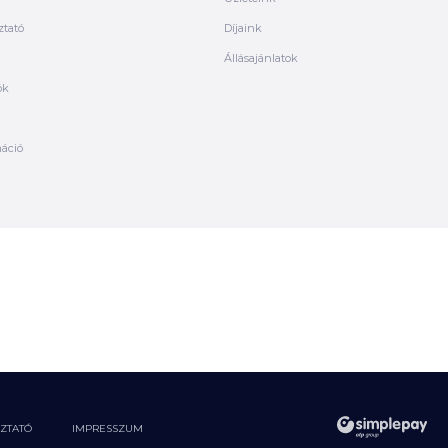
ztató
Díjaink
Állásajánlatok
ók
máció
OZTATÓ
IMPRESSZUM