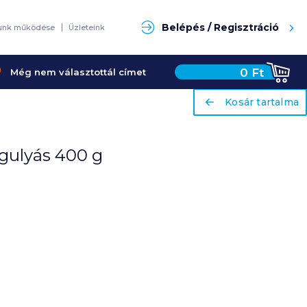
Keresés
Belépés / Regisztráció
unk működése
Üzleteink
0
Ft
Még nem választottál címet
ariaLabel
ariaLabel
Kosár tartalma
Kosár tartalma
 gulyás 400 g