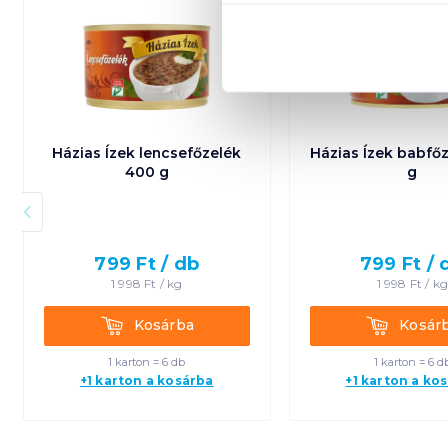
Házias Ízek lencsefőzelék
Házias Ízek babfő
400 g
g
799
Ft /
db
799
Ft /
1 998
Ft /
kg
1 998
Ft /
k
Kosárba
Kosárba
Kosárba
Kosár
1 karton = 6 db
1 karton = 6 d
+1 karton a kosárba
+1 karton a ko