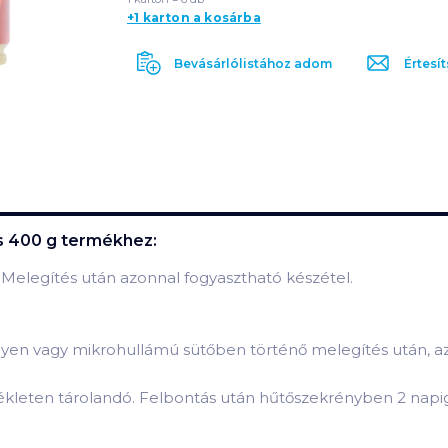
+1 karton a kosárba
Bevásárlólistához adom
Értesít
s 400 g
termékhez:
. Melegítés után azonnal fogyasztható készétel.
elyen vagy mikrohullámú sütőben történő melegítés után, a
ékleten tárolandó. Felbontás után hűtőszekrényben 2 napig