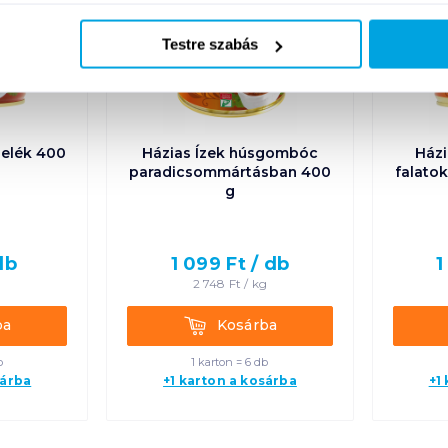
Testre szabás
zelék 400
Házias Ízek húsgombóc
Házi
paradicsommártásban 400
falato
g
db
1 099
Ft /
db
1
g
2 748
Ft /
kg
Kosárba
ba
Kosárba
b
1 karton = 6 db
sárba
+1 karton a kosárba
+1