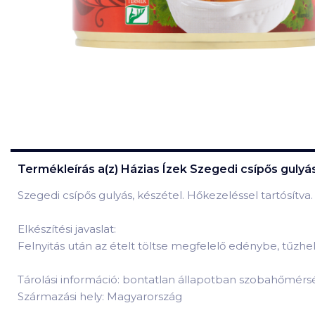
Termékleírás a(z)
Házias Ízek Szegedi csípős gulyá
Szegedi csípős gulyás, készétel. Hőkezeléssel tartósítva
Elkészítési javaslat:
Felnyitás után az ételt töltse megfelelő edénybe, tűzh
Tárolási információ: bontatlan állapotban szobahőmérs
Származási hely: Magyarország