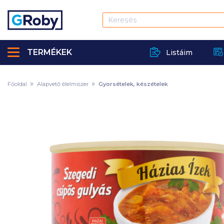
TERMÉKEK
Listáim
Főoldal
Alapvető élelmiszer
Gyorsételek, készételek