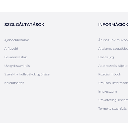
SZOLGÁLTATÁSOK
INFORMÁCIÓ
Ajándékkosarak
Áruházunk működ
Árfigyelő
Általános szerződési
Bevásárlólisták
Elállási jog
Üvegvisszaváltás
Adatkezelési tájéko
Szelektív hulladékok gyűjtése
Fizetési módok
Kerekítsd fel!
Szállítási informáci
Impresszum
Szavatosság, rekla
Termékvisszahívás