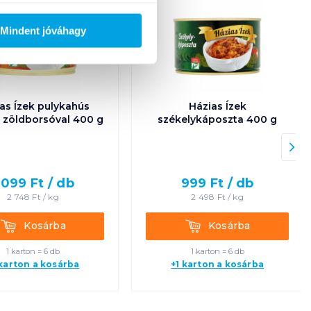
Mindent jóváhagy
as Ízek pulykahús
Házias Ízek
k zöldborsóval 400 g
székelykáposzta 400 g
 099
Ft /
db
999
Ft /
db
2 748
Ft /
kg
2 498
Ft /
kg
Kosárba
Kosárba
Kosárba
Kosárba
1 karton = 6 db
1 karton = 6 db
 karton a kosárba
+1 karton a kosárba