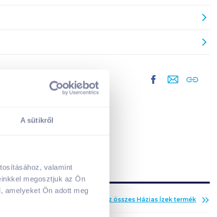
A sütikről
tosításához, valamint
A kosarad jelenleg üres.
einkkel megosztjuk az Ön
Adj hozzá termékeket!
l, amelyeket Ön adott meg
Az összes
Házias Ízek
termék