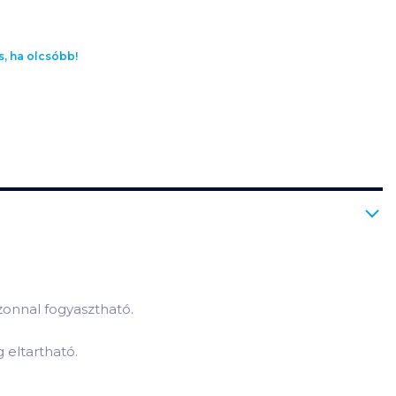
s, ha olcsóbb!
zonnal fogyasztható.
 eltartható.