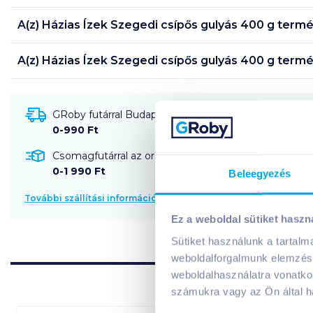
A(z)
Házias Ízek Szegedi csípős gulyás 400 g
termék
A(z)
Házias Ízek Szegedi csípős gulyás 400 g
termé
GRoby futárral Budapestre és környékére szállítható
0-990 Ft
Csomagfutárral az ország egész területére szállítható
0-1 990 Ft
Beleegyezés
További szállítási információk
Ez a weboldal sütiket haszn
Sütiket használunk a tartal
weboldalforgalmunk elemzésé
weboldalhasználatra vonatko
számukra vagy az Ön által ha