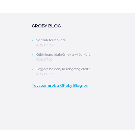
GROBY BLOG
Ne csak forrón idd!
2026. 07. 23.
Különleges jégkrémek a világ körül
2026. 07. 22.
Hogyan ne dobj ki rengeteg ételt?
2026. 06. 23.
További hírek a GRoby Blog-on