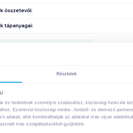
 összetevői:
k tápanyagai:
Megosztás
!
Részletek
ál
mak és hirdetések személyre szabásához, közösségi funkciók biz
A márka további termékei
hez. Ezenkívül közösségi média-, hirdető- és elemező partner
zó adatait, akik kombinálhatják az adatokat más olyan adatokka
sznált más szolgáltatásokból gyűjtöttek.