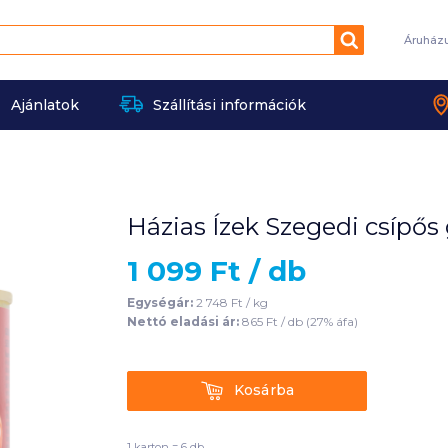
Keresés
Áruház
Ajánlatok
Szállítási információk
Házias Ízek Szegedi csípős
1 099
Ft /
db
Egységár:
2 748
Ft /
kg
Nettó eladási ár:
865
Ft /
db
(
27
% áfa)
Kosárba
Kosárba
1 karton = 6 db