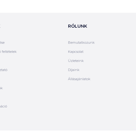
K
RÓLUNK
ése
Bemutatkozunk
 feltételek
Kapcsolat
Üzleteink
ztató
Díjaink
Állásajánlatok
ók
máció