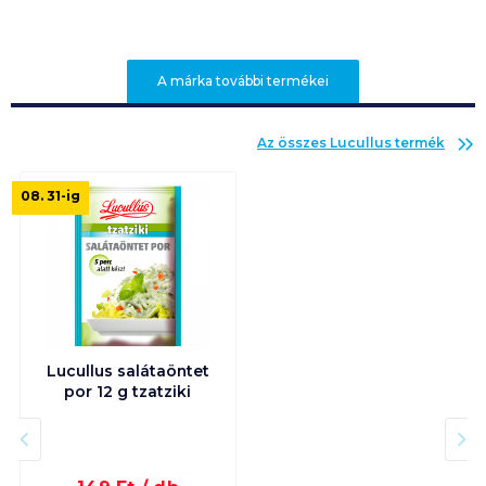
A márka további termékei
Az összes
Lucullus
termék
08. 31
-ig
Lucullus salátaöntet
por 12 g tzatziki