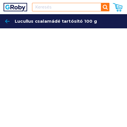
Keresés
Lucullus csalamádé tartósító 100 g
Keres