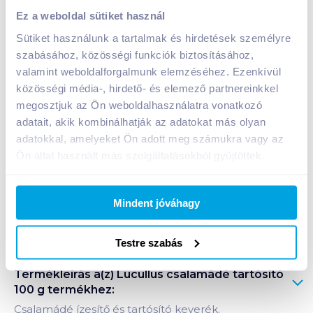
Lucullus csalamádé tartósító 100 g
Ez a weboldal sütiket használ
229
Ft /
db
Sütiket használunk a tartalmak és hirdetések személyre
Egységár:
2 290
Ft /
kg
szabásához, közösségi funkciók biztosításához,
Nettó eladási ár:
180
Ft /
db
(
27
% áfa)
valamint weboldalforgalmunk elemzéséhez. Ezenkívül
közösségi média-, hirdető- és elemező partnereinkkel
megosztjuk az Ön weboldalhasználatra vonatkozó
Kosárba
Kosárba
adatait, akik kombinálhatják az adatokat más olyan
adatokkal, amelyeket Ön adott meg számukra vagy az
Ön által használt más szolgáltatásokból gyűjtöttek.
A termék megszűnt
Mindent jóváhagy
Bevásárlólistához adom
Értesíts, ha olcsóbb!
Testre szabás
Termékleírás a(z)
Lucullus csalamádé tartósító
100 g
termékhez:
Csalamádé ízesítő és tartósító keverék.