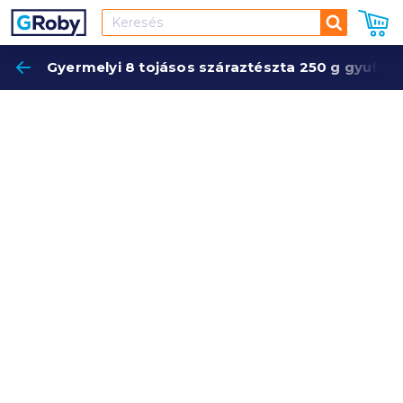
Keresés
Gyermelyi 8 tojásos száraztészta 250 g gyufam
Keres