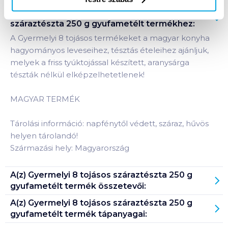
Termékleírás a(z)
Gyermelyi 8 tojásos
száraztészta 250 g gyufametélt
termékhez:
A Gyermelyi 8 tojásos termékeket a magyar konyha
hagyományos leveseihez, tésztás ételeihez ajánljuk,
melyek a friss tyúktojással készített, aranysárga
tészták nélkül elképzelhetetlenek!
MAGYAR TERMÉK
Tárolási információ: napfénytől védett, száraz, hűvös
helyen tárolandó!
Származási hely: Magyarország
A(z)
Gyermelyi 8 tojásos száraztészta 250 g
gyufametélt
termék összetevői:
A(z)
Gyermelyi 8 tojásos száraztészta 250 g
gyufametélt
termék tápanyagai: