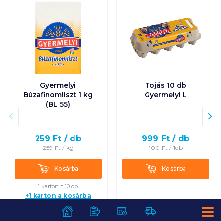
Gyermelyi
Tojás 10 db
Búzafinomliszt 1 kg
Gyermelyi L
(BL 55)
259
Ft /
db
999
Ft /
db
259
Ft /
kg
100
Ft /
1db
Kosárba
Kosárba
Kosárba
Kosárba
1 karton = 10 db
+1 karton a kosárba