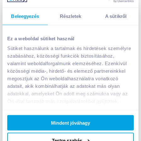
Beleegyezés
Részletek
A sütikről
Gyermelyi 8 tojásos száraztészta 250 g gyufametélt
579
Ft /
db
Ez a weboldal sütiket használ
Egységár:
2 316
Ft /
kg
Sütiket használunk a tartalmak és hirdetések személyre
Nettó eladási ár:
456
Ft /
db
(
27
% áfa)
szabásához, közösségi funkciók biztosításához,
valamint weboldalforgalmunk elemzéséhez. Ezenkívül
közösségi média-, hirdető- és elemező partnereinkkel
Kosárba
Kosárba
megosztjuk az Ön weboldalhasználatra vonatkozó
adatait, akik kombinálhatják az adatokat más olyan
1 karton = 21 db
adatokkal, amelyeket Ön adott meg számukra vagy az
+1 karton a kosárba
Ön által használt más szolgáltatásokból gyűjtöttek.
Mindent jóváhagy
Bevásárlólistához adom
Értesíts, ha olcsóbb!
Testre szabás