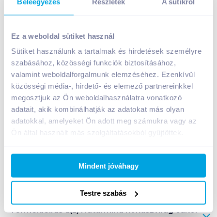
Beleegyezés
Részletek
A sütikről
Naturmind kókuszvirág cukor 500 g
Ez a weboldal sütiket használ
1 999
Ft /
db
Sütiket használunk a tartalmak és hirdetések személyre
Egységár:
3 998
Ft /
kg
szabásához, közösségi funkciók biztosításához,
Nettó eladási ár:
1 574
Ft /
db
(
27
% áfa)
valamint weboldalforgalmunk elemzéséhez. Ezenkívül
közösségi média-, hirdető- és elemező partnereinkkel
Kosárba
Kosárba
megosztjuk az Ön weboldalhasználatra vonatkozó
adatait, akik kombinálhatják az adatokat más olyan
adatokkal, amelyeket Ön adott meg számukra vagy az
1 karton = 24 db
Ön által használt más szolgáltatásokból gyűjtöttek.
+1 karton a kosárba
Mindent jóváhagy
Bevásárlólistához adom
Értesíts, ha olcsóbb!
Testre szabás
Termékleírás a(z)
Naturmind kókuszvirág cukor