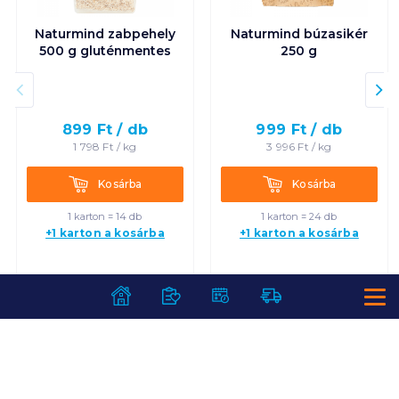
Naturmind zabpehely
Naturmind búzasikér
500 g gluténmentes
250 g
899
Ft /
db
999
Ft /
db
1 798
Ft /
kg
3 996
Ft /
kg
Kosárba
Kosárba
Kosárba
Kosárba
1 karton = 14 db
1 karton = 24 db
+1 karton a kosárba
+1 karton a kosárba
SZOLGÁLTATÁSOK