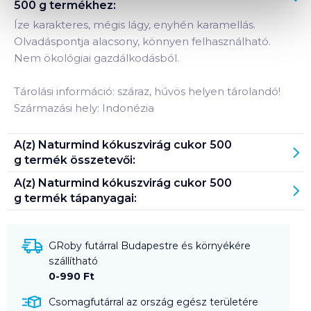
500 g
termékhez:
Íze karakteres, mégis lágy, enyhén karamellás.
Olvadáspontja alacsony, könnyen felhasználható.
Nem ökológiai gazdálkodásból.
Tárolási információ: száraz, hűvös helyen tárolandó!
Származási hely: Indonézia
A(z)
Naturmind kókuszvirág cukor 500
g
termék összetevői:
A(z)
Naturmind kókuszvirág cukor 500
g
termék tápanyagai:
GRoby futárral Budapestre és környékére
szállítható
0-990 Ft
Csomagfutárral az ország egész területére