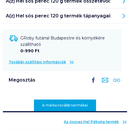
A(z)
Hel sós perec 120 g
termék összetevői:
A(z)
Hel sós perec 120 g
termék tápanyagai:
GRoby futárral Budapestre és környékére
szállítható
0-990 Ft
További szállítási információk
Megosztás
A márka további termékei
Az összes
Hel Pékség
termék