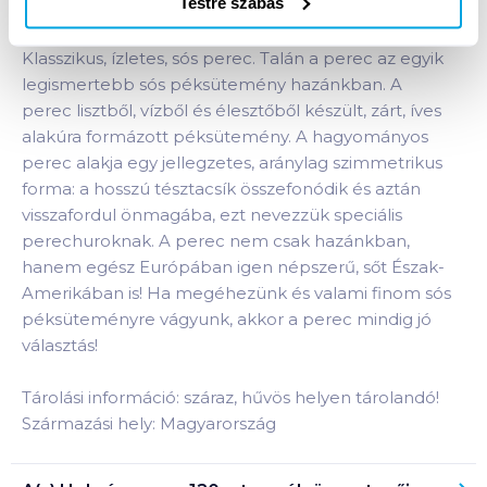
Testre szabás
Termékleírás a(z)
Hel sós perec 120
g
termékhez:
Klasszikus, ízletes, sós perec. Talán a perec az egyik
legismertebb sós péksütemény hazánkban. A
perec lisztből, vízből és élesztőből készült, zárt, íves
alakúra formázott péksütemény. A hagyományos
perec alakja egy jellegzetes, aránylag szimmetrikus
forma: a hosszú tésztacsík összefonódik és aztán
visszafordul önmagába, ezt nevezzük speciális
perechuroknak. A perec nem csak hazánkban,
hanem egész Európában igen népszerű, sőt Észak-
Amerikában is! Ha megéhezünk és valami finom sós
péksüteményre vágyunk, akkor a perec mindig jó
választás!
Tárolási információ: száraz, hűvös helyen tárolandó!
Származási hely: Magyarország