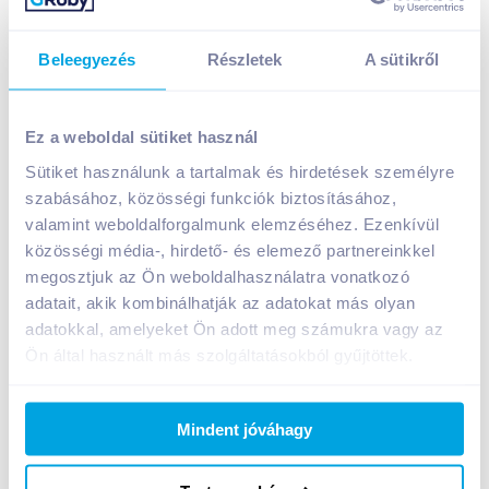
Beleegyezés
Részletek
A sütikről
Hel sós perec 120 g
499
Ft /
db
Ez a weboldal sütiket használ
Egységár:
4 158
Ft /
kg
Sütiket használunk a tartalmak és hirdetések személyre
Nettó eladási ár:
423
Ft /
db
(
18
% áfa)
szabásához, közösségi funkciók biztosításához,
valamint weboldalforgalmunk elemzéséhez. Ezenkívül
közösségi média-, hirdető- és elemező partnereinkkel
Kosárba
Kosárba
megosztjuk az Ön weboldalhasználatra vonatkozó
adatait, akik kombinálhatják az adatokat más olyan
adatokkal, amelyeket Ön adott meg számukra vagy az
Ön által használt más szolgáltatásokból gyűjtöttek.
Bevásárlólistához adom
Értesíts, ha olcsóbb!
Mindent jóváhagy