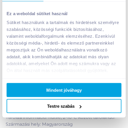
Ez a weboldal sütiket használ
Sütiket használunk a tartalmak és hirdetések személyre
szabásához, közösségi funkciók biztosításához,
Bokri Cserhát kézműves félkemény sajt 200 g natúr
valamint weboldalforgalmunk elemzéséhez. Ezenkívül
közösségi média-, hirdető- és elemező partnereinkkel
A termék jelenleg nem elérhető
megosztjuk az Ön weboldalhasználatra vonatkozó
adatait, akik kombinálhatják az adatokat más olyan
adatokkal, amelyeket Ön adott meg számukra vagy az
Bevásárlólistához adom
Értesíts, ha olcsóbb!
Ön által használt más szolgáltatásokból gyűjtöttek.
Termékleírás a(z)
Bokri Cserhát kézműves
Mindent jóváhagy
félkemény sajt 200 g natúr
termékhez:
Félkemény, zsíros, natúr kézműves sajt.
Testre szabás
Tárolási információ: hűtve, 2-10°C között tárolandó!
Származási hely: Magyarország