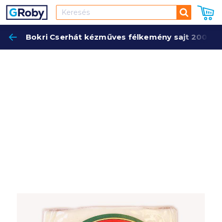
Keresés
Bokri Cserhát kézműves félkemény sajt 200 g n
Keres