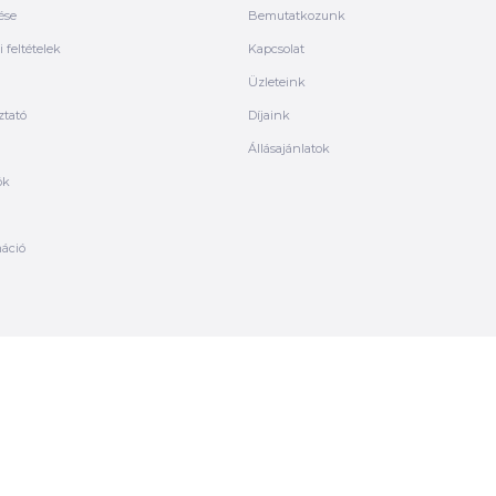
ése
Bemutatkozunk
 feltételek
Kapcsolat
Üzleteink
ztató
Díjaink
Állásajánlatok
ók
máció