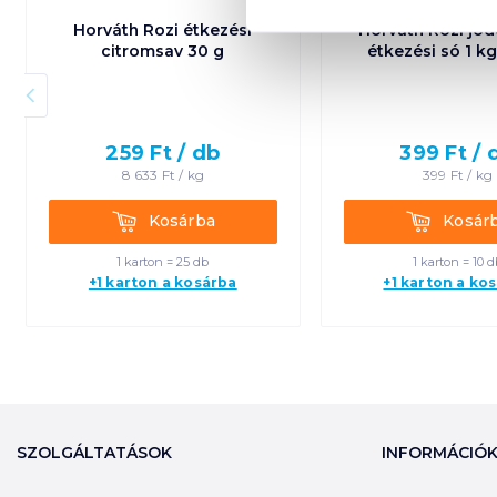
Horváth Rozi étkezési
Horváth Rozi jód
citromsav 30 g
étkezési só 1 k
259
Ft /
db
399
Ft /
8 633
Ft /
kg
399
Ft /
kg
Kosárba
Kosárba
Kosárba
Kosár
1 karton = 25 db
1 karton = 10 d
+1 karton a kosárba
+1 karton a ko
SZOLGÁLTATÁSOK
INFORMÁCIÓ