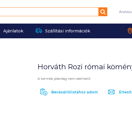
Keresés
Áruház
Ajánlatok
Szállítási információk
Horváth Rozi római kömény
A termék jelenleg nem elérhető
Bevásárlólistához adom
Értesít