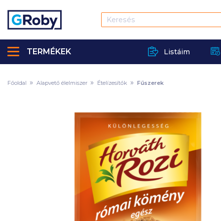
TERMÉKEK
Listáim
Főoldal
Alapvető élelmiszer
Ételízesítők
Fűszerek