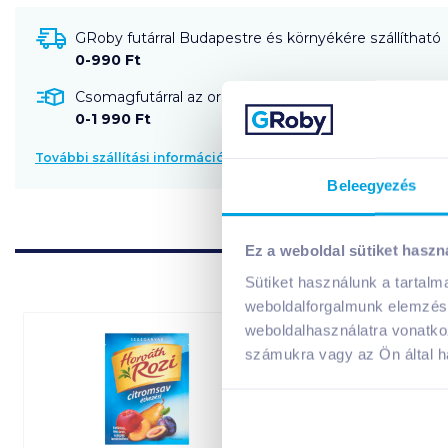
GRoby futárral Budapestre és környékére szállítható
0-990 Ft
Csomagfutárral az ország egész területére szállítható
0-1 990 Ft
További szállítási információk
Beleegyezés
Ez a weboldal sütiket haszn
Sütiket használunk a tartal
weboldalforgalmunk elemzésé
weboldalhasználatra vonatko
számukra vagy az Ön által ha