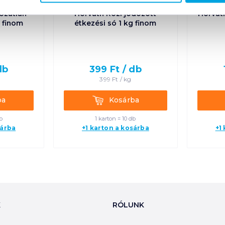
ozatlan
Horváth Rozi jódozott
Horvát
g finom
étkezési só 1 kg finom
db
399
Ft /
db
399
Ft /
kg
Kosárba
ba
Kosárba
b
1 karton = 10 db
sárba
+1 karton a kosárba
+1
K
RÓLUNK