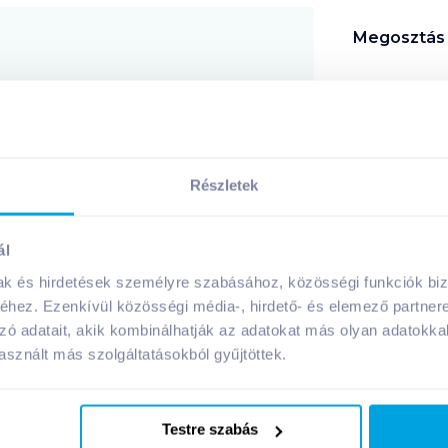
Megosztás
!
Részletek
A márka további termékei
ál
mak és hirdetések személyre szabásához, közösségi funkciók biz
hez. Ezenkívül közösségi média-, hirdető- és elemező partner
zó adatait, akik kombinálhatják az adatokat más olyan adatokka
sznált más szolgáltatásokból gyűjtöttek.
Testre szabás