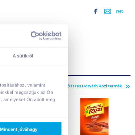
A sütikről
tosításához, valamint
Az összes
Horváth Rozi
termék
A kosarad jelenleg üres.
einkkel megosztjuk az Ön
Adj hozzá termékeket!
l, amelyeket Ön adott meg
Mindent jóváhagy