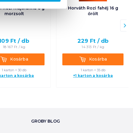
h Rozi majoranna 6 g
Horváth Rozi fahéj 16 g
morzsolt
őrölt
109
Ft /
db
229
Ft /
db
18 167
Ft /
kg
14 313
Ft /
kg
Kosárba
Kosárba
Kosárba
Kosárba
1 karton = 30 db
1 karton = 35 db
 karton a kosárba
+1 karton a kosárba
GROBY BLOG