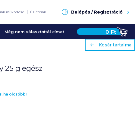
Keresés
Belépés / Regisztráció
unk működése
Üzleteink
0
Ft
Még nem választottál címet
ariaLabel
ariaLabel
Kosár tartalma
Kosár tartalma
 25 g egész
s, ha olcsóbb!