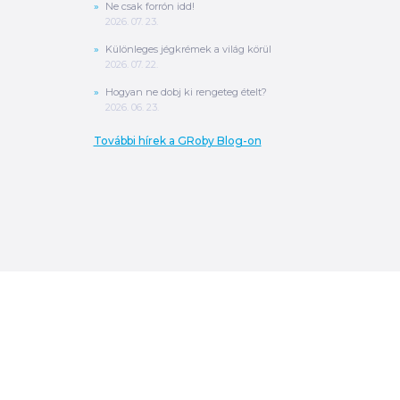
Ne csak forrón idd!
2026. 07. 23.
Különleges jégkrémek a világ körül
2026. 07. 22.
Hogyan ne dobj ki rengeteg ételt?
2026. 06. 23.
További hírek a GRoby Blog-on
0
Ft
ÖSSZESEN
A végösszeg a szállítás költségét, illetve
MPL szállítás esetén a csomagolási