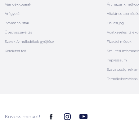
Ajándékkosarak
Áruházunk működ
Árfigyelő
Általános szerződési
Bevásárlólisták
Elállási jog
Üvegvisszaváltás
Adatkezelési tájéko
Szelektív hulladékok gyűjtése
Fizetési módok
Kerekítsd fel!
Szállítási informáci
Impresszum
Szavatosság, rekla
Termékvisszahívás
Kövess minket!