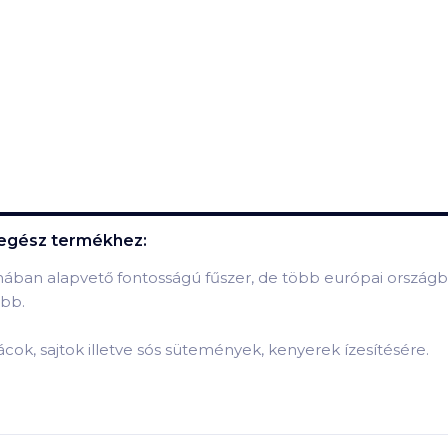
 egész
termékhez:
hában alapvető fontosságú fűszer, de több európai ország
ebb.
ácok, sajtok illetve sós sütemények, kenyerek ízesítésére.