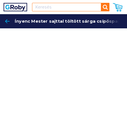
Keresés
Ínyenc Mester sajttal töltött sárga csípőspapri
Keres