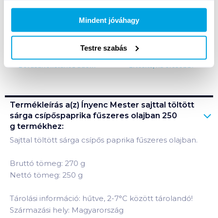
Mindent jóváhagy
A termék jelenleg nem elérhető
Testre szabás
Bevásárlólistához adom
Értesíts, ha olcsóbb!
Termékleírás a(z)
Ínyenc Mester sajttal töltött
sárga csípőspaprika fűszeres olajban 250
g
termékhez:
Sajttal töltött sárga csípős paprika fűszeres olajban.
Bruttó tömeg: 270 g
Nettó tömeg: 250 g
Tárolási információ: hűtve, 2-7°C között tárolandó!
Származási hely: Magyarország