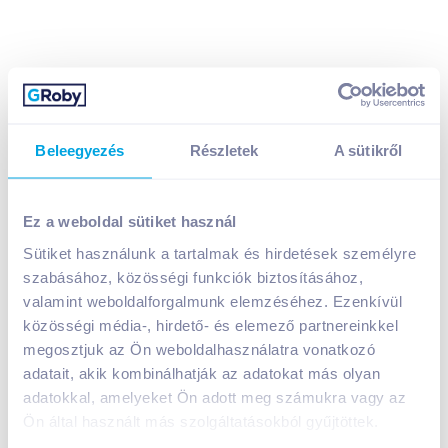
Beleegyezés
Részletek
A sütikről
Ez a weboldal sütiket használ
Sütiket használunk a tartalmak és hirdetések személyre
Ínyenc Mester sajttal töltött sárga csípőspaprika
szabásához, közösségi funkciók biztosításához,
fűszeres olajban 250 g
valamint weboldalforgalmunk elemzéséhez. Ezenkívül
1 990
Ft /
db
közösségi média-, hirdető- és elemező partnereinkkel
Egységár:
13 267
Ft /
kg
megosztjuk az Ön weboldalhasználatra vonatkozó
Nettó eladási ár:
1 567
Ft /
db
(
27
% áfa)
adatait, akik kombinálhatják az adatokat más olyan
adatokkal, amelyeket Ön adott meg számukra vagy az
Ön által használt más szolgáltatásokból gyűjtöttek.
Kosárba
Kosárba