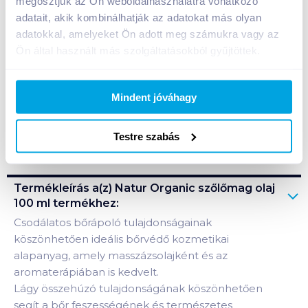
megosztjuk az Ön weboldalhasználatra vonatkozó
adatait, akik kombinálhatják az adatokat más olyan
Kosárba
Kosárba
adatokkal, amelyeket Ön adott meg számukra vagy az
Ön által használt más szolgáltatásokból gyűjtöttek.
A termék megszűnt
Mindent jóváhagy
Bevásárlólistához adom
Értesíts, ha olcsóbb!
Testre szabás
Termékleírás a(z)
Natur Organic szőlőmag olaj
100 ml
termékhez:
Csodálatos bőrápoló tulajdonságainak
köszönhetően ideális bőrvédő kozmetikai
alapanyag, amely masszázsolajként és az
aromaterápiában is kedvelt.
Lágy összehúzó tulajdonságának köszönhetően
segít a bőr feszességének és természetes