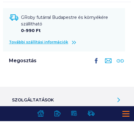
GRoby futárral Budapestre és környékére
szállítható
0-990 Ft
További szállítási információk
Megosztás
SZOLGÁLTATÁSOK
Ajándékkosarak
INFORMÁCIÓK
Árfigyelő
Áruházunk működése
Bevásárlólisták