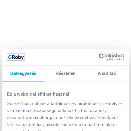
Beleegyezés
Részletek
A sütikről
Ez a weboldal sütiket használ
Natur Organic szőlőmag olaj 100 ml
Sütiket használunk a tartalmak és hirdetések személyre
2 199
Ft /
db
szabásához, közösségi funkciók biztosításához,
Egységár:
14 660
Ft /
liter
valamint weboldalforgalmunk elemzéséhez. Ezenkívül
Nettó eladási ár:
1 731
Ft /
db
(
27
% áfa)
közösségi média-, hirdető- és elemező partnereinkkel