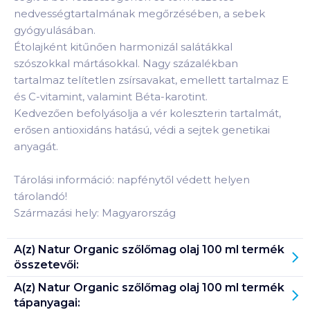
nedvességtartalmának megőrzésében, a sebek
gyógyulásában.
Étolajként kitűnően harmonizál salátákkal
szószokkal mártásokkal. Nagy százalékban
tartalmaz telítetlen zsírsavakat, emellett tartalmaz E
és C-vitamint, valamint Béta-karotint.
Kedvezően befolyásolja a vér koleszterin tartalmát,
erősen antioxidáns hatású, védi a sejtek genetikai
anyagát.
Tárolási információ: napfénytől védett helyen
tárolandó!
Származási hely: Magyarország
A(z)
Natur Organic szőlőmag olaj 100 ml
termék
összetevői:
A(z)
Natur Organic szőlőmag olaj 100 ml
termék
tápanyagai: