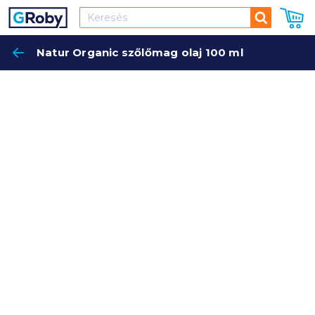
Keresés
Natur Organic szőlőmag olaj 100 ml
Keres