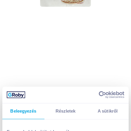
Beleegyezés
Részletek
A sütikről
Cerbona Fit & Snack puffasztott búzaszelet 90 g