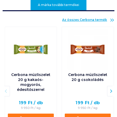
A márka további termékei
Az összes
Cerbona
termék
Cerbona müzliszelet
Cerbona müzliszelet
20 g kakaós-
20 g csokoládés
mogyorós,
édesítőszerrel
199
Ft /
db
199
Ft /
db
9 950
Ft /
kg
9 950
Ft /
kg