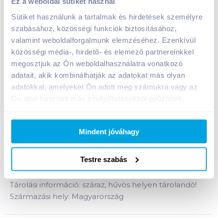
Ez a weboldal sütiket használ
natúr
Sütiket használunk a tartalmak és hirdetések személyre
A termék jelenleg nem elérhető
szabásához, közösségi funkciók biztosításához,
valamint weboldalforgalmunk elemzéséhez. Ezenkívül
közösségi média-, hirdető- és elemező partnereinkkel
megosztjuk az Ön weboldalhasználatra vonatkozó
Bevásárlólistához adom
Értesíts, ha olcsóbb!
adatait, akik kombinálhatják az adatokat más olyan
adatokkal, amelyeket Ön adott meg számukra vagy az
Ön által használt más szolgáltatásokból gyűjtöttek.
Termékleírás a(z)
Cerbona Fit & Snack
puffasztott búzaszelet 90 g natúr
termékhez:
Teljes értékű búzából készült, natúr, vékony,
Mindent jóváhagy
puffasztott búzaszelet. A benne található
búzakorparost hozzájárul az egészséges
Testre szabás
bélműködéshez.
Tárolási információ: száraz, hűvös helyen tárolandó!
Származási hely: Magyarország