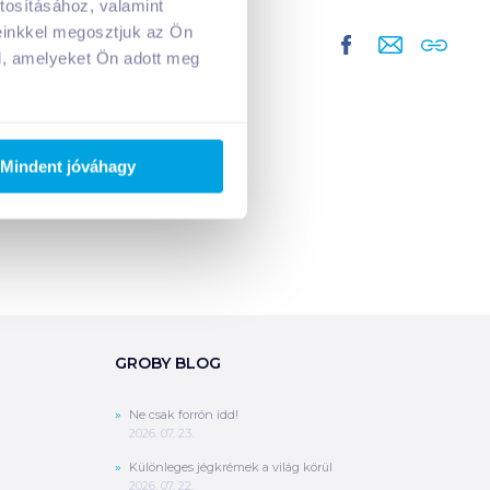
tosításához, valamint
A kosarad jelenleg üres.
einkkel megosztjuk az Ön
Adj hozzá termékeket!
l, amelyeket Ön adott meg
Mindent jóváhagy
GROBY BLOG
Ne csak forrón idd!
2026. 07. 23.
Különleges jégkrémek a világ körül
2026. 07. 22.