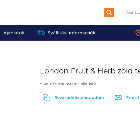
Keresés
Áruház
Ajánlatok
Szállítási információk
London Fruit & Herb zöld t
A termék jelenleg nem elérhető
Bevásárlólistához adom
Értesít