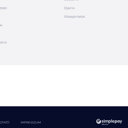
ztató
Díjaink
Állásajánlatok
ók
máció
OZTATÓ
IMPRESSZUM