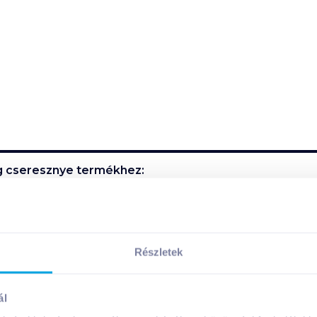
 g cseresznye
termékhez:
s nélkül is nagyon finom. Nyáron is kitűnő, hűsítő jeges teaké
Részletek
termék összetevői:
ál