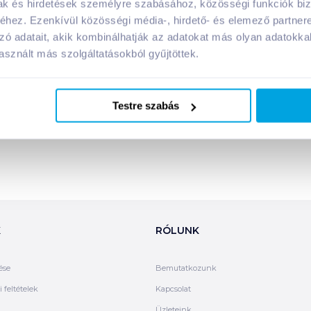
mak és hirdetések személyre szabásához, közösségi funkciók biz
hez. Ezenkívül közösségi média-, hirdető- és elemező partner
Megosztás
zó adatait, akik kombinálhatják az adatokat más olyan adatokka
sznált más szolgáltatásokból gyűjtöttek.
!
Testre szabás
K
RÓLUNK
ése
Bemutatkozunk
 feltételek
Kapcsolat
Üzleteink