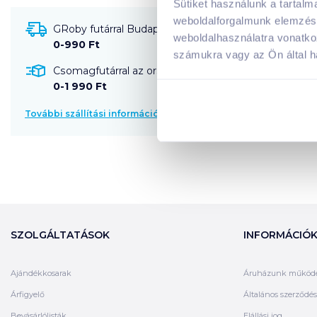
Sütiket használunk a tartal
weboldalforgalmunk elemzésé
GRoby futárral Budapestre és környékére szállítható
weboldalhasználatra vonatko
0-990 Ft
számukra vagy az Ön által ha
Csomagfutárral az ország egész területére szállítható
0-1 990 Ft
További szállítási információk
SZOLGÁLTATÁSOK
INFORMÁCIÓ
Ajándékkosarak
Áruházunk működ
Árfigyelő
Általános szerződési
Bevásárlólisták
Elállási jog