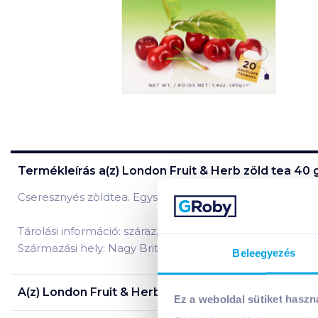
Termékleírás a(z)
London Fruit & Herb zöld tea 40
Cseresznyés zöldtea. Egyszerű, de tökéletes ital, ízesíté
Tárolási információ: száraz, hűvös helyen tárolandó.
Származási hely: Nagy Britannia
Beleegyezés
A(z)
London Fruit & Herb zöld tea 40 g cseresznye
Ez a weboldal sütiket haszn