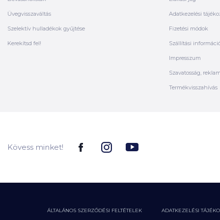
Üvegvisszaváltás
Adatkezelési tájéko
Szelektív hulladékok gyűjtése
Fizetési módok
Kerekítsd fel!
Szállítási informáci
Impresszum
Szavatosság, rekla
Termékvisszahívás
Kövess minket!
ÁLTALÁNOS SZERZŐDÉSI FELTÉTELEK
ADATKEZELÉSI TÁJÉK