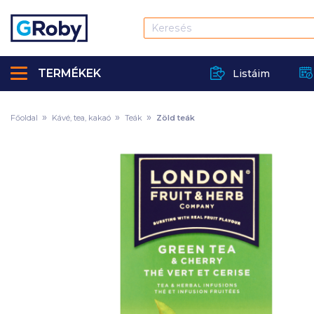
TERMÉKEK
Listáim
Főoldal
Kávé, tea, kakaó
Teák
Zöld teák