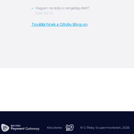
Hogyan ne dobj ki rengeteg ételt?
2026. 06. 23.
További hírek a GRoby Blog-on
0
Ft
ÖSSZESEN
A végösszeg a szállítás költségét, illetve
MPL szállítás esetén a csomagolási
költséget nem tartalmazza.
További
információ
MEGRENDELÉS
Készítette:
© G'Roby Szupermarketek,
2026