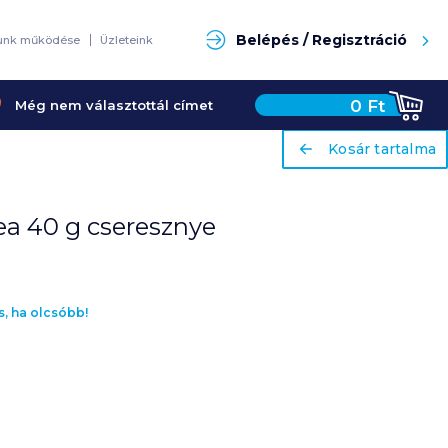
Keresés
Belépés / Regisztráció
unk működése
Üzleteink
0
Ft
Még nem választottál címet
ariaLabel
ariaLabel
Kosár tartalma
Kosár tartalma
ea 40 g cseresznye
s, ha olcsóbb!