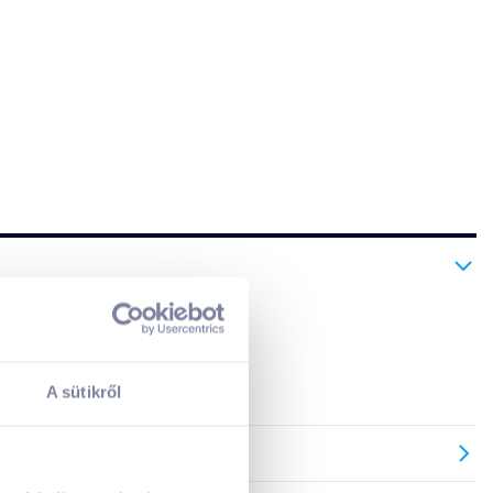
nt!
A sütikről