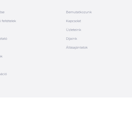
ése
Bemutatkozunk
 feltételek
Kapcsolat
Üzleteink
ztató
Díjaink
Állásajánlatok
ók
máció