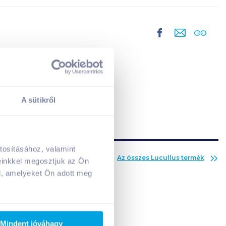
A sütikről
tosításához, valamint
A kosarad jelenleg üres.
Az összes
Lucullus
termék
einkkel megosztjuk az Ön
Adj hozzá termékeket!
l, amelyeket Ön adott meg
Mindent jóváhagy