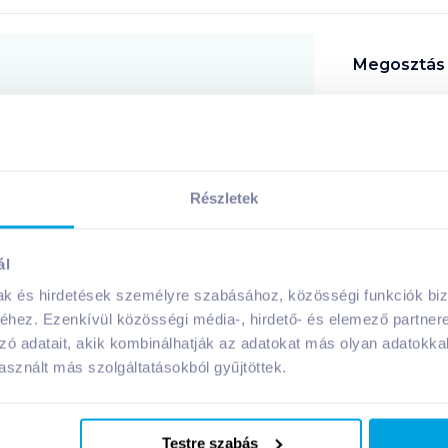
Megosztás
!
Részletek
A márka további termékei
ál
mak és hirdetések személyre szabásához, közösségi funkciók biz
hez. Ezenkívül közösségi média-, hirdető- és elemező partner
zó adatait, akik kombinálhatják az adatokat más olyan adatokka
sznált más szolgáltatásokból gyűjtöttek.
Testre szabás