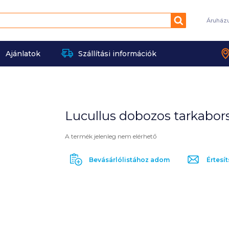
Keresés
Áruház
Ajánlatok
Szállítási információk
Lucullus dobozos tarkabors 
A termék jelenleg nem elérhető
Bevásárlólistához adom
Értesít