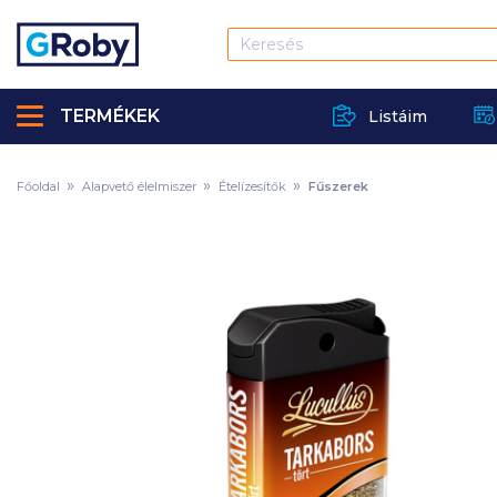
TERMÉKEK
Listáim
Főoldal
Alapvető élelmiszer
Ételízesítők
Fűszerek