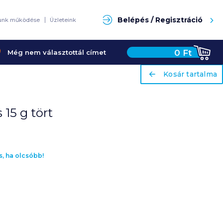
Keresés
Belépés / Regisztráció
unk működése
Üzleteink
0
Ft
Még nem választottál címet
ariaLabel
ariaLabel
Kosár tartalma
Kosár tartalma
15 g tört
s, ha olcsóbb!