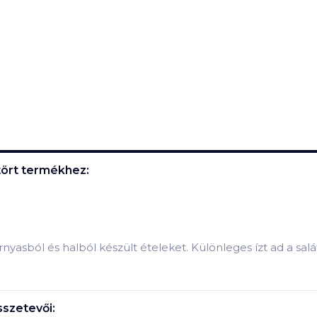
tört
termékhez:
árnyasból és halból készült ételeket. Különleges ízt ad a sa
szetevői: