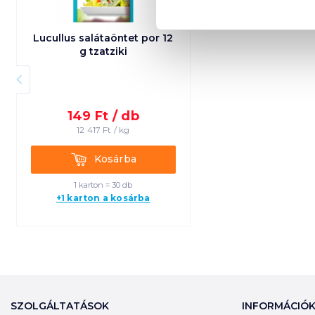
Lucullus salátaöntet por 12
g tzatziki
149
Ft /
db
12 417
Ft /
kg
Kosárba
Kosárba
1 karton = 30 db
+1 karton a kosárba
SZOLGÁLTATÁSOK
INFORMÁCIÓ