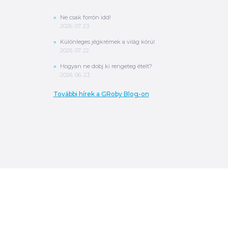
Ne csak forrón idd!
2026. 07. 23.
Különleges jégkrémek a világ körül
2026. 07. 22.
Hogyan ne dobj ki rengeteg ételt?
2026. 06. 23.
További hírek a GRoby Blog-on
0
Ft
ÖSSZESEN
A végösszeg a szállítás költségét, illetve