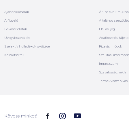
Ajándékkosarak
Áruházunk működ
Árfigyelő
Általános szerződési
Bevásárlólisták
Elállási jog
Üvegvisszaváltás
Adatkezelési tájéko
Szelektív hulladékok gyűjtése
Fizetési módok
Kerekítsd fel!
Szállítási informáci
Impresszum
Szavatosság, rekla
Termékvisszahívás
Kövess minket!