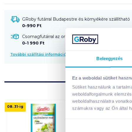
GRoby futárral Budapestre és környékére szállítható
0-990 Ft
Csomagfutárral az ország egész területére szállítható
0-1 990 Ft
További szállítási információk
Beleegyezés
Ez a weboldal sütiket haszn
Sütiket használunk a tartal
weboldalforgalmunk elemzésé
weboldalhasználatra vonatko
08. 31
-ig
számukra vagy az Ön által ha