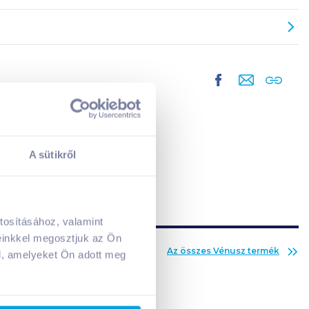
A sütikről
tosításához, valamint
A kosarad jelenleg üres.
einkkel megosztjuk az Ön
Adj hozzá termékeket!
Az összes
Vénusz
termék
l, amelyeket Ön adott meg