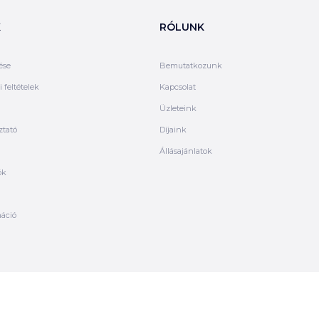
K
RÓLUNK
ése
Bemutatkozunk
 feltételek
Kapcsolat
Üzleteink
ztató
Díjaink
Állásajánlatok
ók
máció