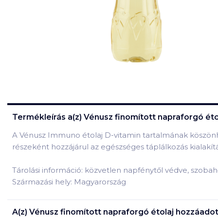
Termékleírás a(z)
Vénusz finomított napraforgó étol
A Vénusz Immuno étolaj D-vitamin tartalmának köszönh
részeként hozzájárul az egészséges táplálkozás kialakít
Tárolási információ: közvetlen napfénytől védve, szoba
Származási hely: Magyarország
A(z)
Vénusz finomított napraforgó étolaj hozzáadott