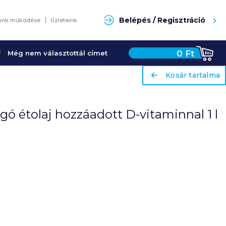
Keresés
Belépés / Regisztráció
unk működése
Üzleteink
0
Ft
Még nem választottál címet
ariaLabel
ariaLabel
Kosár tartalma
Kosár tartalma
gó étolaj hozzáadott D-vitaminnal 1 l