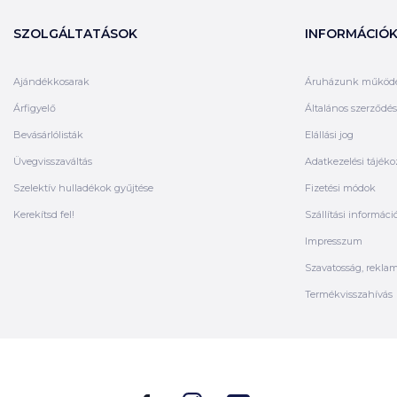
SZOLGÁLTATÁSOK
INFORMÁCIÓ
Ajándékkosarak
Áruházunk működ
Árfigyelő
Általános szerződési
Bevásárlólisták
Elállási jog
Üvegvisszaváltás
Adatkezelési tájéko
Szelektív hulladékok gyűjtése
Fizetési módok
Kerekítsd fel!
Szállítási informáci
Impresszum
Szavatosság, rekla
Termékvisszahívás