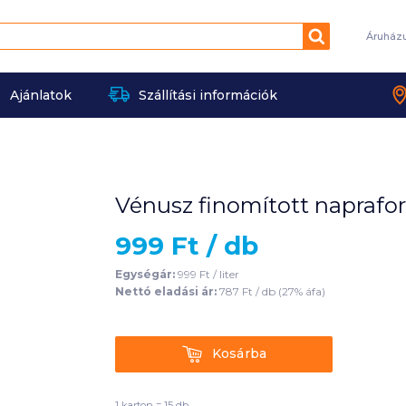
Keresés
Áruház
Ajánlatok
Szállítási információk
Vénusz finomított naprafor
999
Ft /
db
Egységár:
999
Ft /
liter
Nettó eladási ár:
787
Ft /
db
(
27
% áfa)
Kosárba
Kosárba
1 karton = 15 db