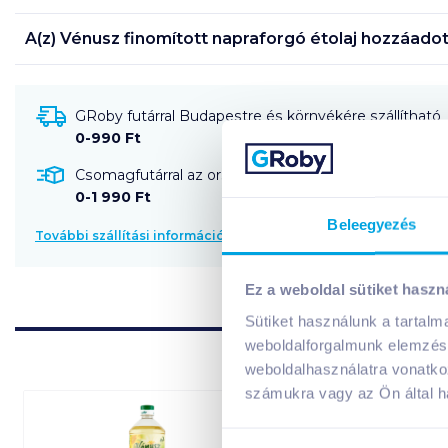
A(z)
Vénusz finomított napraforgó étolaj hozzáadott
GRoby futárral Budapestre és környékére szállítható
0-990 Ft
Csomagfutárral az ország egész területére szállítható
0-1 990 Ft
Beleegyezés
További szállítási információk
Ez a weboldal sütiket haszn
Sütiket használunk a tartal
weboldalforgalmunk elemzésé
weboldalhasználatra vonatko
számukra vagy az Ön által ha