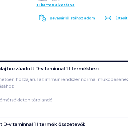
+1 karton a kosárba
Bevásárlólistához adom
Értesít
aj hozzáadott D-vitaminnal 1 l
termékhez:
etően hozzájárul az immunrendszer normál működéséhez, e
ásához.
hőmérsékleten tárolandó.
 D-vitaminnal 1 l
termék összetevői: