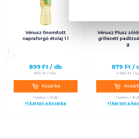
Vénusz finomított
Vénusz Plusz zöl
napraforgó étolaj 1 l
grillezett padlizs
g
899
Ft /
db
879
Ft /
899
Ft /
liter
4 883
Ft /
k
Kosárba
Kosárba
Kosárba
Kosár
1 karton = 15 db
1 karton = 16 d
+1 karton a kosárba
+1 karton a ko