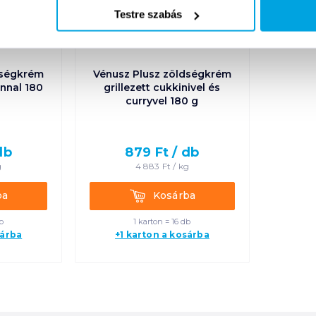
Testre szabás
dségkrém
Vénusz Plusz zöldségkrém
ánnal 180
grillezett cukkinivel és
curryvel 180 g
db
879
Ft /
db
g
4 883
Ft /
kg
Kosárba
ba
Kosárba
b
1 karton = 16 db
sárba
+1 karton a kosárba