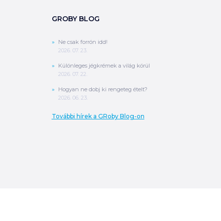
GROBY BLOG
Ne csak forrón idd!
2026. 07. 23.
Különleges jégkrémek a világ körül
2026. 07. 22.
Hogyan ne dobj ki rengeteg ételt?
2026. 06. 23.
További hírek a GRoby Blog-on
0
Ft
ÖSSZESEN