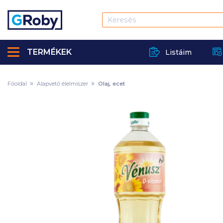
TERMÉKEK
Listáim
Főoldal
Alapvető élelmiszer
Olaj, ecet