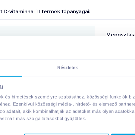
 D-vitaminnal 1 l
termék tápanyagai:
Megosztás
!
Részletek
ál
A márka további termékei
mak és hirdetések személyre szabásához, közösségi funkciók biz
hez. Ezenkívül közösségi média-, hirdető- és elemező partner
zó adatait, akik kombinálhatják az adatokat más olyan adatokka
sznált más szolgáltatásokból gyűjtöttek.