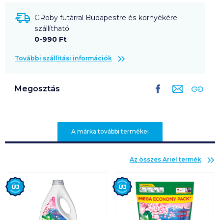
GRoby futárral Budapestre és környékére
szállítható
0-990 Ft
További szállítási információk
Megosztás
A márka további termékei
Az összes
Ariel
termék
Új
Új