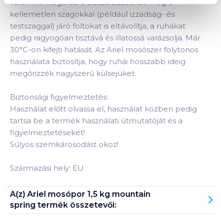
valamint megelőzi a beszáradásukat. Még a
kellemetlen szagokkal (például izzadság- és
testszaggal) járó foltokat is eltávolítja, a ruhákat
pedig ragyogóan tisztává és illatossá varázsolja. Már
30°C-on kifejti hatását. Az Ariel mosószer folytonos
használata biztosítja, hogy ruhái hosszabb ideig
megőrizzék nagyszerű külsejüket.
Biztonsági figyelmeztetés:
Használat előtt olvassa el, használat közben pedig
tartsa be a termék használati útmutatóját és a
figyelmeztetéseket!
Súlyos szemkárosodást okoz!
Származási hely: EU
A(z)
Ariel mosópor 1,5 kg mountain
spring
termék összetevői: