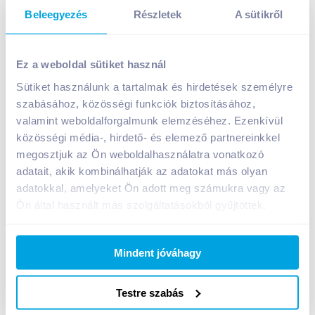
Beleegyezés
Részletek
A sütikről
Ariel mosópor 1,5 kg mountain spring
Ez a weboldal sütiket használ
A termék jelenleg nem elérhető
Sütiket használunk a tartalmak és hirdetések személyre
szabásához, közösségi funkciók biztosításához,
valamint weboldalforgalmunk elemzéséhez. Ezenkívül
Bevásárlólistához adom
Értesíts, ha olcsóbb!
közösségi média-, hirdető- és elemező partnereinkkel
megosztjuk az Ön weboldalhasználatra vonatkozó
adatait, akik kombinálhatják az adatokat más olyan
Termékleírás a(z)
Ariel mosópor 1,5 kg
adatokkal, amelyeket Ön adott meg számukra vagy az
mountain spring
termékhez:
Ön által használt más szolgáltatásokból gyűjtöttek.
Mosópor fehér és világos színű ruhákhoz. 20
mosáshoz elegendő.
A megfelelő megjelenés és kellemes illat jó
Mindent jóváhagy
közérzetet teremt. Az Ariel Mountain Spring
mosópor ideális megoldást kínál! Mélyen a
Testre szabás
szövetekbe hatolva eltávolítja a makacs foltokat,