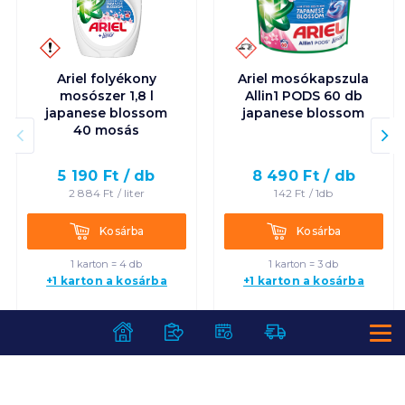
Ariel folyékony
Ariel mosókapszula
mosószer 1,8 l
Allin1 PODS 60 db
japanese blossom
japanese blossom
40 mosás
5 190
Ft /
db
8 490
Ft /
db
2 884
Ft /
liter
142
Ft /
1db
Kosárba
Kosárba
Kosárba
Kosárba
1 karton = 4 db
1 karton = 3 db
+1 karton a kosárba
+1 karton a kosárba