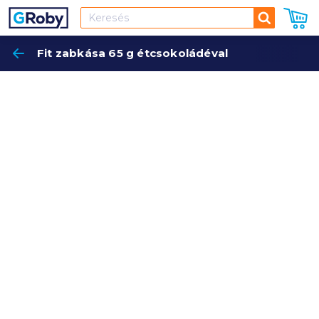
Keresés
Fit zabkása 65 g étcsokoládéval
Keres