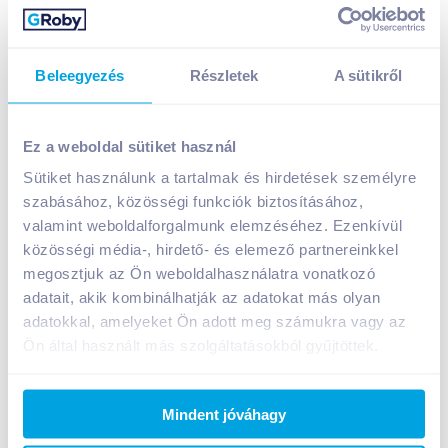
Beleegyezés
Részletek
A sütikről
Fit zabkása 65 g étcsokoládéval
269
Ft /
db
Ez a weboldal sütiket használ
Egységár:
4 138
Ft /
kg
Sütiket használunk a tartalmak és hirdetések személyre
Nettó eladási ár:
228
Ft /
db
(
18
% áfa)
szabásához, közösségi funkciók biztosításához,
valamint weboldalforgalmunk elemzéséhez. Ezenkívül
közösségi média-, hirdető- és elemező partnereinkkel
Kosárba
Kosárba
megosztjuk az Ön weboldalhasználatra vonatkozó
adatait, akik kombinálhatják az adatokat más olyan
1 karton = 20 db
adatokkal, amelyeket Ön adott meg számukra vagy az
+1 karton a kosárba
Ön által használt más szolgáltatásokból gyűjtöttek.
Bevásárlólistához adom
Értesíts, ha olcsóbb!
Mindent jóváhagy