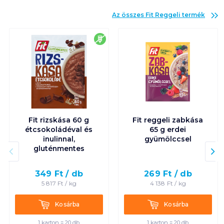
Az összes
Fit Reggeli
termék
gluténmentes
Fit rizskása 60 g
Fit reggeli zabkása
étcsokoládéval és
65 g erdei
inulinnal,
gyümölccsel
gluténmentes
349
Ft /
db
269
Ft /
db
5 817
Ft /
kg
4 138
Ft /
kg
Kosárba
Kosárba
Kosárba
Kosárba
1 karton = 20 db
1 karton = 20 db