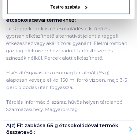
Testre szabás
Termékleírás a(z)
Fit zabkása 65 g
étcsokoládéval
termékhez:
Fit Reggeli zabkása étcsokoládéval kitűnő és
gyorsan elkészíthető alternatívát jelent a reggeli
étkezéshez vagy akár tízórai gyanánt. Élelmi rostban
gazdag élelmiszer hozzáadott tartósítószer és
színezék nélkül. Percek alatt elkészíthető.
Elkészítési javaslat: a csomag tartalmát (65 g)
alaposan keverje el kb. 150 ml forró vízben, majd 3-5
perc oldódás után fogyassza.
Tárolási információ: száraz, hűvös helyen tárolandó!
Származási hely: Magyarország
A(z)
Fit zabkása 65 g étcsokoládéval
termék
összetevői: