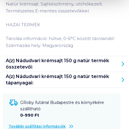
Natúr krémsajt. Sajtkészítmény, utóhőkezelt.
Természetes E-mentes összetevőkkel.
HAZAI TERMÉK
Tárolási információ: hűtve, 0-6°C között tárolandó!
Származási hely: Magyarország
A(z)
Nádudvari krémsajt 150 g natúr
termék
összetevői:
A(z)
Nádudvari krémsajt 150 g natúr
termék
tápanyagai:
GRoby futárral Budapestre és környékére
szállítható
0-990 Ft
További szállítási információk