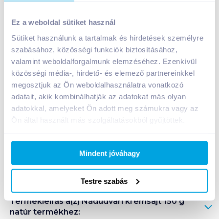
Nádudvari krémsajt 150 g natúr
Ez a weboldal sütiket használ
759
Ft /
db
Sütiket használunk a tartalmak és hirdetések személyre
Egységár:
5 060
Ft /
kg
szabásához, közösségi funkciók biztosításához,
Nettó eladási ár:
643
Ft /
db
(
18
% áfa)
valamint weboldalforgalmunk elemzéséhez. Ezenkívül
közösségi média-, hirdető- és elemező partnereinkkel
Kosárba
megosztjuk az Ön weboldalhasználatra vonatkozó
Kosárba
adatait, akik kombinálhatják az adatokat más olyan
adatokkal, amelyeket Ön adott meg számukra vagy az
1 karton = 12 db
Ön által használt más szolgáltatásokból gyűjtöttek.
+1 karton a kosárba
Mindent jóváhagy
Bevásárlólistához adom
Értesíts, ha olcsóbb!
Testre szabás
Termékleírás a(z)
Nádudvari krémsajt 150 g
natúr
termékhez: