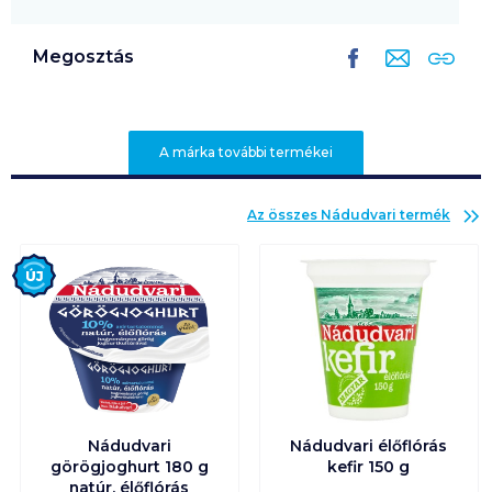
Megosztás
A márka további termékei
Az összes
Nádudvari
termék
Új
Nádudvari
Nádudvari élőflórás
görögjoghurt 180 g
kefir 150 g
natúr, élőflórás