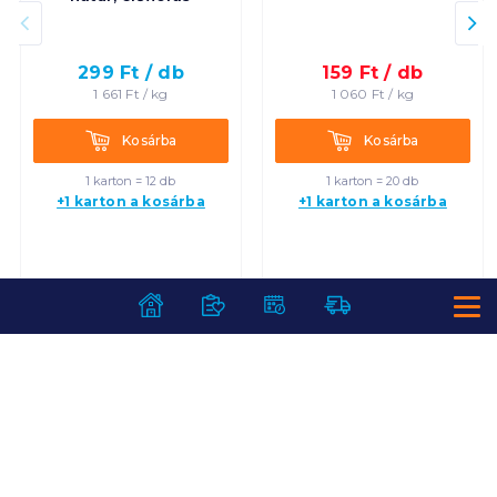
299
Ft /
db
159
Ft /
db
1 661
Ft /
kg
1 060
Ft /
kg
Kosárba
Kosárba
Kosárba
Kosárba
1 karton = 12 db
1 karton = 20 db
+1 karton a kosárba
+1 karton a kosárba
SZOLGÁLTATÁSOK
Ajándékkosarak
INFORMÁCIÓK
Árfigyelő