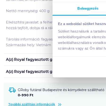
Beleegyezés
Nettó mennyiség: 400 g
Elkészítési javaslat: a felhevített olajban pirítsa meg a 
Ez a weboldal sütiket haszn
hozzá tejfölt, dobja rá a rákocskákat, sózza, borsozza, és f
Sütiket használunk a tartal
weboldalforgalmunk elemzésé
Tárolási információ: fagyasztva, -18°C-on tárolandó!
weboldalhasználatra vonatko
Származási hely: Vietnám
számukra vagy az Ön által ha
A(z)
Royal fagyasztott garnéla rák 400 g
termék öss
A(z)
Royal fagyasztott garnéla rák 400 g
termék tá
GRoby futárral Budapestre és környékére szállítható
0-990 Ft
További szállítási információk