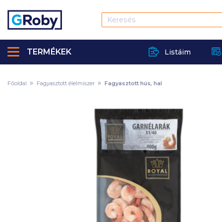
TERMÉKEK
Listáim
Főoldal
Fagyasztott élelmiszer
Fagyasztott hús, hal