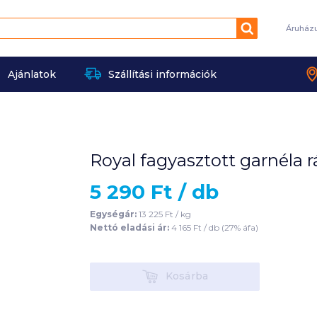
Keresés
Áruház
Ajánlatok
Szállítási információk
Royal fagyasztott garnéla 
5 290
Ft /
db
Egységár:
13 225
Ft /
kg
Nettó eladási ár:
4 165
Ft /
db
(
27
% áfa)
Kosárba
Kosárba