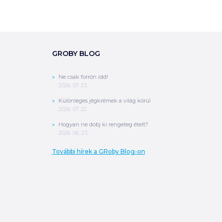
GROBY BLOG
Ne csak forrón idd!
2026. 07. 23.
Különleges jégkrémek a világ körül
2026. 07. 22.
Hogyan ne dobj ki rengeteg ételt?
2026. 06. 23.
További hírek a GRoby Blog-on