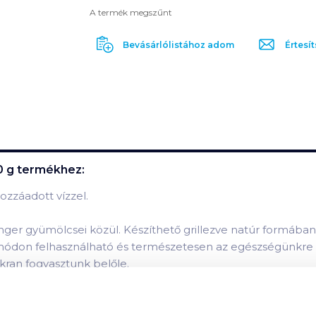
A termék megszűnt
Bevásárlólistához adom
Értesít
0 g
termékhez:
hozzáadott vízzel.
nger gyümölcsei közül. Készíthető grillezve natúr formában,
le módon felhasználható és természetesen az egészségünkre
akran fogyasztunk belőle.
dáscsökkentő omega-3 zsírsavakat. Tehát jó hatással van sz
űködéséhez, tehát a pajzsmirigy betegségben szenvedők sz