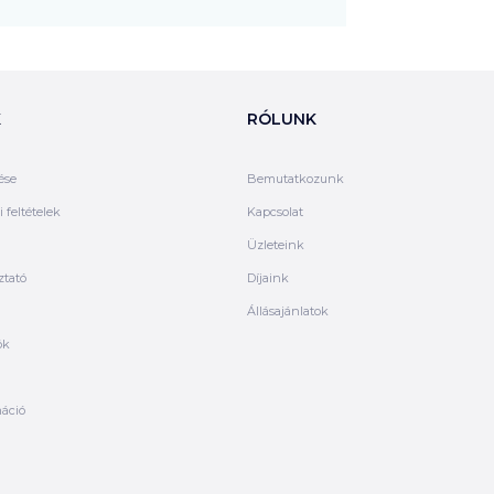
K
RÓLUNK
ése
Bemutatkozunk
 feltételek
Kapcsolat
Üzleteink
ztató
Díjaink
Állásajánlatok
ók
máció