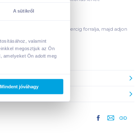
A sütikről
tyintés fehérborral). Kb. 2-3 percig forralja, majd adjon
tosításához, valamint
A kosarad jelenleg üres.
einkkel megosztjuk az Ön
Adj hozzá termékeket!
l, amelyeket Ön adott meg
Mindent jóváhagy