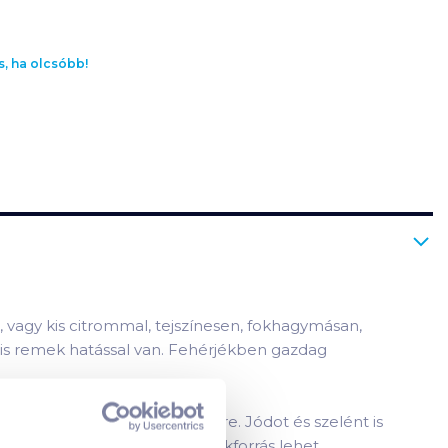
s, ha olcsóbb!
 vagy kis citrommal, tejszínesen, fokhagymásan,
 is remek hatással van. Fehérjékben gazdag
ívünk, keringésünk működésére. Jódot és szelént is
ámára is egészséges táplálékforrás lehet.