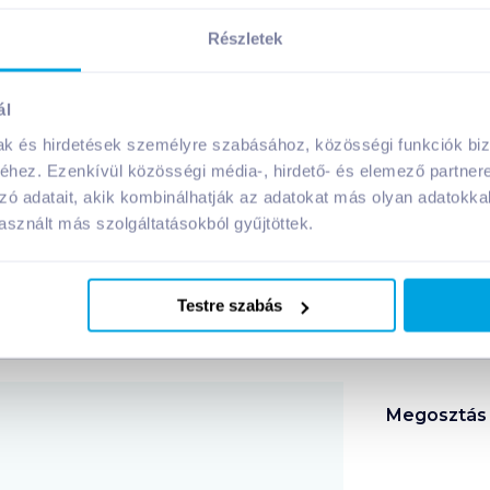
Részletek
felaprózott fokhagymát és hagymát, öntse fel vízzel (és egy löt
ál
él citrom levét facsarja rá. Leveles salátára adagolva tálalja.
mak és hirdetések személyre szabásához, közösségi funkciók biz
hez. Ezenkívül közösségi média-, hirdető- és elemező partner
zó adatait, akik kombinálhatják az adatokat más olyan adatokka
sznált más szolgáltatásokból gyűjtöttek.
zetevői:
Testre szabás
panyagai:
Megosztás