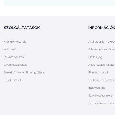
SZOLGÁLTATÁSOK
INFORMÁCIÓ
Ajándékkosarak
Áruházunk működ
Árfigyelő
Általános szerződési
Bevásárlólisták
Elállási jog
Üvegvisszaváltás
Adatkezelési tájéko
Szelektív hulladékok gyűjtése
Fizetési módok
Kerekítsd fel!
Szállítási informáci
Impresszum
Szavatosság, rekla
Termékvisszahívás