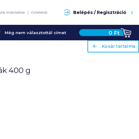
Keresés
Belépés / Regisztráció
unk működése
Üzleteink
0
Ft
Még nem választottál címet
ariaLabel
ariaLabel
Kosár tartalma
Kosár tartalma
rák 400 g