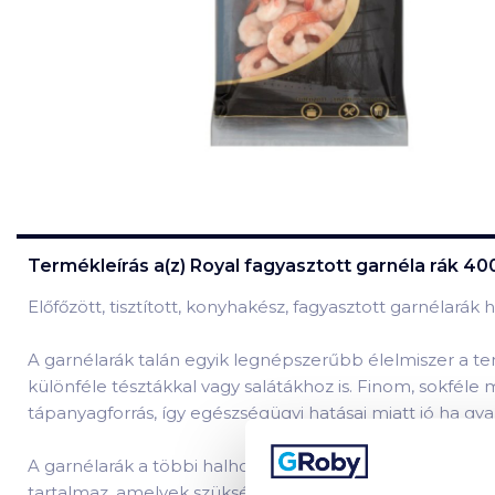
Termékleírás a(z)
Royal fagyasztott garnéla rák 40
Előfőzött, tisztított, konyhakész, fagyasztott garnélarák 
A garnélarák talán egyik legnépszerűbb élelmiszer a te
különféle tésztákkal vagy salátákhoz is. Finom, sokfé
tápanyagforrás, így egészségügyi hatásai miatt jó ha gy
A garnélarák a többi halhoz hasonlóan tartalmaz gyulla
tartalmaz, amelyek szükségesek a pajzsmirigy normál m