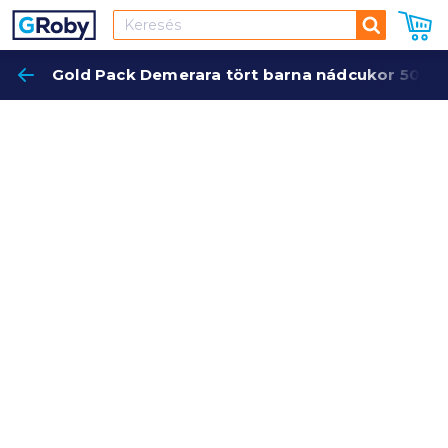
Keresés
Gold Pack Demerara tört barna nádcukor 500 g 
Keres