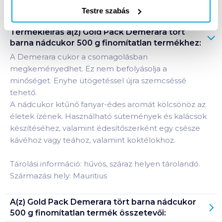
Testre szabás
Termékleírás a(z)
Gold Pack Demerara tört
barna nádcukor 500 g finomítatlan
termékhez:
A Demerara cukor a csomagolásban
megkeményedhet. Ez nem befolyásolja a
minőséget. Enyhe ütögetéssel újra szemcséssé
tehető.
A nádcukor kitűnő fanyar-édes aromát kölcsönöz az
életek ízének. Használható sütemények és kalácsok
készítéséhez, valamint édesítőszerként egy csésze
kávéhoz vagy teához, valamint koktélokhoz.
Tárolási információ: hűvös, száraz helyen tárolandó.
Származási hely: Mauritius
A(z)
Gold Pack Demerara tört barna nádcukor
500 g finomítatlan
termék összetevői: