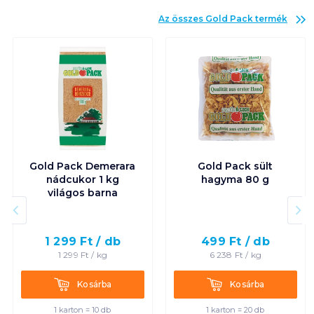
Az összes
Gold Pack
termék
Gold Pack Demerara
Gold Pack sült
nádcukor 1 kg
hagyma 80 g
világos barna
1 299
Ft /
db
499
Ft /
db
1 299
Ft /
kg
6 238
Ft /
kg
Kosárba
Kosárba
Kosárba
Kosárba
1 karton = 10 db
1 karton = 20 db