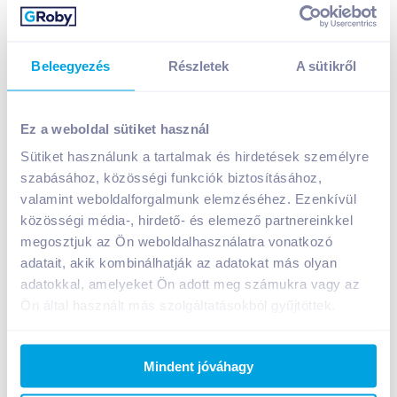
Beleegyezés
Részletek
A sütikről
Gold Pack Demerara tört barna nádcukor 500 g
finomítatlan
Ez a weboldal sütiket használ
659
Ft /
db
Sütiket használunk a tartalmak és hirdetések személyre
Egységár:
1 318
Ft /
kg
szabásához, közösségi funkciók biztosításához,
Nettó eladási ár:
519
Ft /
db
(
27
% áfa)
valamint weboldalforgalmunk elemzéséhez. Ezenkívül
közösségi média-, hirdető- és elemező partnereinkkel
Kosárba
megosztjuk az Ön weboldalhasználatra vonatkozó
Kosárba
adatait, akik kombinálhatják az adatokat más olyan
adatokkal, amelyeket Ön adott meg számukra vagy az
1 karton = 10 db
Ön által használt más szolgáltatásokból gyűjtöttek.
+1 karton a kosárba
Mindent jóváhagy
Bevásárlólistához adom
Értesíts, ha olcsóbb!