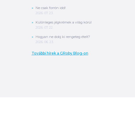
Ne csak forrón idd!
2026. 07. 23.
Különleges jégkrémek a világ körül
2026. 07. 22.
Hogyan ne dobj ki rengeteg ételt?
2026. 06. 23.
További hírek a GRoby Blog-on
0
Ft
ÖSSZESEN
A végösszeg a szállítás költségét, illetve