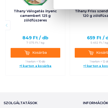
Tihany Válogatás ínyenc
Tihany Friss szen
camembert 125 g
120 g zöldfűs
zöldfűszeres
849
Ft /
db
659
Ft /
7 075
Ft /
kg
5 492
Ft /
k
Kosárba
Kosárba
Kosárba
Kosár
1 karton = 10 db
1 karton = 12 d
+1 karton a kosárba
+1 karton a ko
SZOLGÁLTATÁSOK
INFORMÁCIÓ