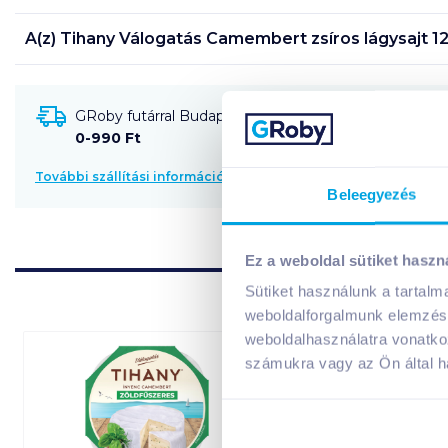
A(z)
Tihany Válogatás Camembert zsíros lágysajt 12
GRoby futárral Budapestre és környékére szállítható
0-990 Ft
További szállítási információk
Beleegyezés
Ez a weboldal sütiket haszn
Sütiket használunk a tartal
weboldalforgalmunk elemzésé
weboldalhasználatra vonatko
számukra vagy az Ön által ha