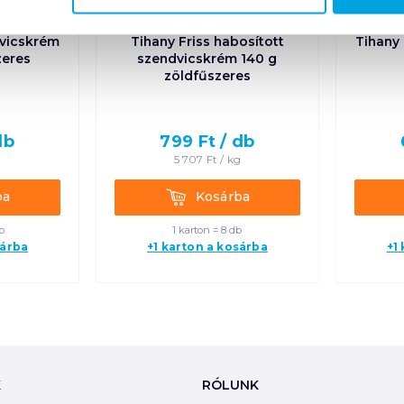
dvicskrém
Tihany Friss habosított
Tihany
zeres
szendvicskrém 140 g
zöldfűszeres
db
799
Ft /
db
g
5 707
Ft /
kg
Kosárba
ba
Kosárba
b
1 karton = 8 db
sárba
+1 karton a kosárba
+1
K
RÓLUNK