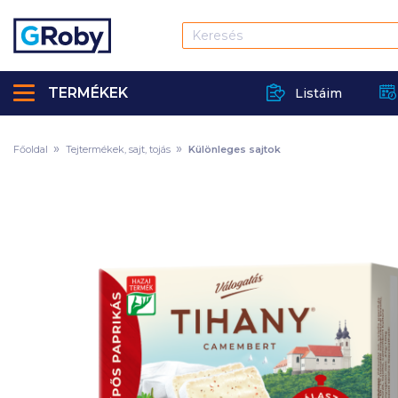
TERMÉKEK
Listáim
Főoldal
Tejtermékek, sajt, tojás
Különleges sajtok