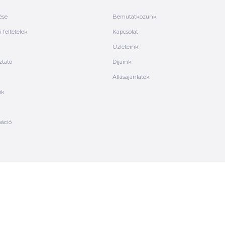
ése
Bemutatkozunk
 feltételek
Kapcsolat
Üzleteink
ztató
Díjaink
Állásajánlatok
ók
máció