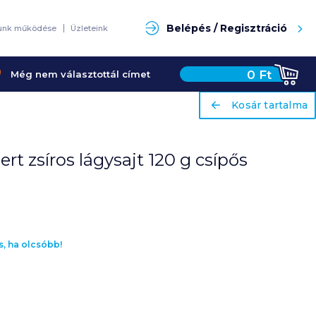
Keresés
Belépés / Regisztráció
unk működése
Üzleteink
0
Ft
Még nem választottál címet
ariaLabel
ariaLabel
Kosár tartalma
Kosár tartalma
 zsíros lágysajt 120 g csípős
s, ha olcsóbb!