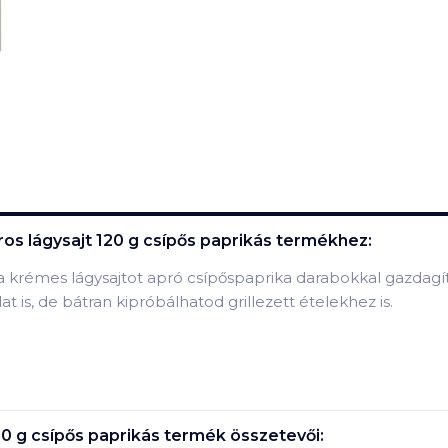
s lágysajt 120 g csípős paprikás
termékhez:
 krémes lágysajtot apró csípőspaprika darabokkal gazdagí
at is, de bátran kipróbálhatod grillezett ételekhez is.
0 g csípős paprikás
termék összetevői: