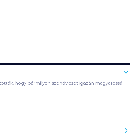
tották, hogy bármilyen szendvicset igazán magyarossá