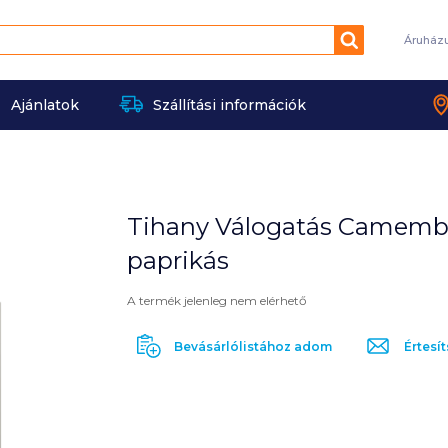
Keresés
Áruház
Ajánlatok
Szállítási információk
Tihany Válogatás Camembert
paprikás
A termék jelenleg nem elérhető
Bevásárlólistához adom
Értesít