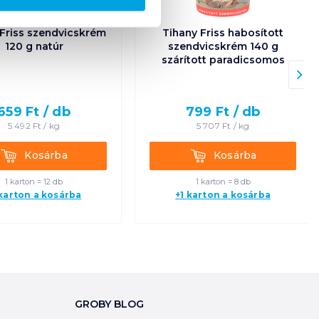
 Friss szendvicskrém
Tihany Friss habosított
120 g natúr
szendvicskrém 140 g
szárított paradicsomos
659
Ft /
db
799
Ft /
db
5 492
Ft /
kg
5 707
Ft /
kg
Kosárba
Kosárba
Kosárba
Kosárba
1 karton = 12 db
1 karton = 8 db
 karton a kosárba
+1 karton a kosárba
GROBY BLOG