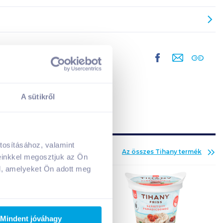
A sütikről
tosításához, valamint
Az összes
Tihany
termék
A kosarad jelenleg üres.
einkkel megosztjuk az Ön
Adj hozzá termékeket!
l, amelyeket Ön adott meg
Mindent jóváhagy