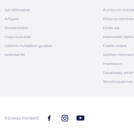
Ajándékkosarak
Áruházunk működ
Árfigyelő
Általános szerződési
Bevásárlólisták
Elállási jog
Üvegvisszaváltás
Adatkezelési tájéko
Szelektív hulladékok gyűjtése
Fizetési módok
Kerekítsd fel!
Szállítási informáci
Impresszum
Szavatosság, rekla
Termékvisszahívás
Kövess minket!