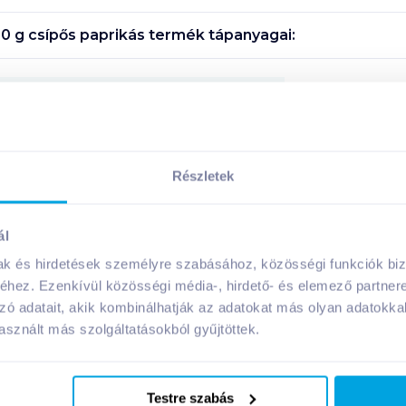
0 g csípős paprikás
termék tápanyagai:
Megosztás
Részletek
A márka további termékei
ál
mak és hirdetések személyre szabásához, közösségi funkciók biz
hez. Ezenkívül közösségi média-, hirdető- és elemező partner
zó adatait, akik kombinálhatják az adatokat más olyan adatokka
sznált más szolgáltatásokból gyűjtöttek.
Testre szabás