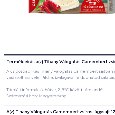
Termékleírás a(z)
Tihany Válogatás Camembert zsíro
A csípőspaprikás Tihany Válogatás Camembert sajtban a
varázsolhass vele. Pikáns ízvilágával feldobhatod salátáid
Tárolási információ: hűtve, 2-8°C között tárolandó!
Származási hely: Magyarország
A(z)
Tihany Válogatás Camembert zsíros lágysajt 12