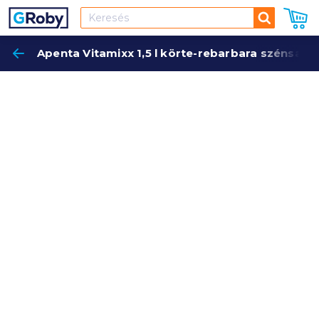
Keresés
Apenta Vitamixx 1,5 l körte-rebarbara szénsavm
Keres