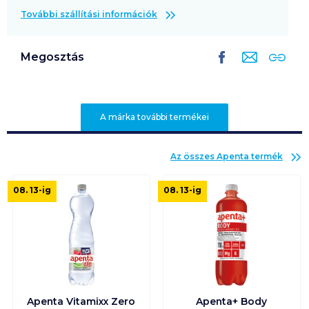
További szállítási információk
Megosztás
A márka további termékei
Az összes
Apenta
termék
08. 13
-ig
08. 13
-ig
Apenta Vitamixx Zero
Apenta+ Body