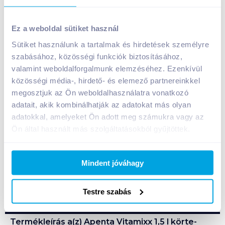
Apenta Vitamixx 1,5 l körte-rebarbara szénsavmentes
Ez a weboldal sütiket használ
üdítőital
Sütiket használunk a tartalmak és hirdetések személyre
399
Ft /
db
szabásához, közösségi funkciók biztosításához,
Egységár:
266
Ft /
liter
valamint weboldalforgalmunk elemzéséhez. Ezenkívül
Nettó eladási ár:
314
Ft /
db
(
27
% áfa)
közösségi média-, hirdető- és elemező partnereinkkel
megosztjuk az Ön weboldalhasználatra vonatkozó
Kosárba
Kosárba
adatait, akik kombinálhatják az adatokat más olyan
adatokkal, amelyeket Ön adott meg számukra vagy az
Ön által használt más szolgáltatásokból gyűjtöttek.
A termék megszűnt
Mindent jóváhagy
Bevásárlólistához adom
Értesíts, ha olcsóbb!
Testre szabás
Termékleírás a(z)
Apenta Vitamixx 1,5 l körte-