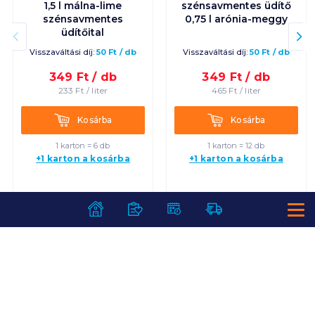
1,5 l málna-lime
szénsavmentes üdítő
szénsavmentes
0,75 l arónia-meggy
üdítőital
Visszaváltási díj:
50
Ft
/
db
Visszaváltási díj:
50
Ft
/
db
349
Ft /
db
349
Ft /
db
233
Ft /
liter
465
Ft /
liter
Kosárba
Kosárba
Kosárba
Kosárba
1 karton = 6 db
1 karton = 12 db
+1 karton a kosárba
+1 karton a kosárba
SZOLGÁLTATÁSOK
Ajándékkosarak