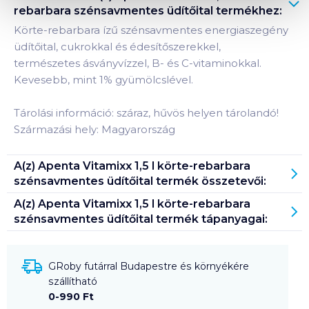
rebarbara szénsavmentes üdítőital
termékhez:
Körte-rebarbara ízű szénsavmentes energiaszegény
üdítőital, cukrokkal és édesítőszerekkel,
természetes ásványvízzel, B- és C-vitaminokkal.
Kevesebb, mint 1% gyümölcslével.
Tárolási információ: száraz, hűvös helyen tárolandó!
Származási hely: Magyarország
A(z)
Apenta Vitamixx 1,5 l körte-rebarbara
szénsavmentes üdítőital
termék összetevői:
A(z)
Apenta Vitamixx 1,5 l körte-rebarbara
szénsavmentes üdítőital
termék tápanyagai:
GRoby futárral Budapestre és környékére
szállítható
0-990 Ft