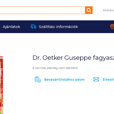
Keresés
Áruház
Ajánlatok
Szállítási információk
Dr. Oetker Guseppe fagyaszt
A termék jelenleg nem elérhető
Bevásárlólistához adom
Értesít