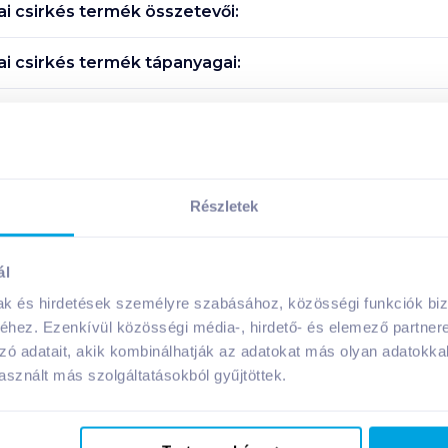
i csirkés
termék összetevői:
i csirkés
termék tápanyagai:
Megosztás
Részletek
ál
A márka további termékei
mak és hirdetések személyre szabásához, közösségi funkciók biz
hez. Ezenkívül közösségi média-, hirdető- és elemező partner
zó adatait, akik kombinálhatják az adatokat más olyan adatokka
sznált más szolgáltatásokból gyűjtöttek.