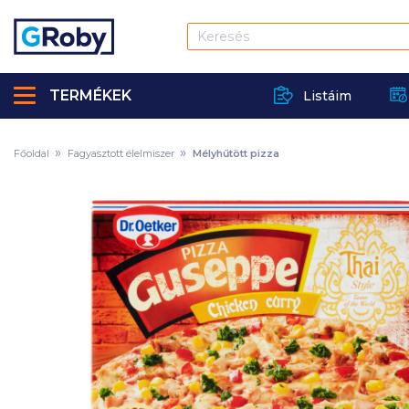
TERMÉKEK
Listáim
Főoldal
Fagyasztott élelmiszer
Mélyhűtött pizza