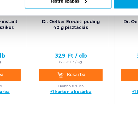
Testre szabás
 instant
Dr. Oetker Eredeti puding
Dr. Oe
sszikus
40 g pisztáciás
db
329
Ft /
db
g
8 225
Ft /
kg
Kosárba
ba
Kosárba
db
1 karton = 30 db
sárba
+1 karton a kosárba
+1