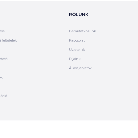
K
RÓLUNK
ése
Bemutatkozunk
 feltételek
Kapcsolat
Üzleteink
ztató
Díjaink
Állásajánlatok
ók
máció