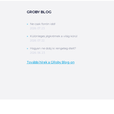
GROBY BLOG
Ne csak forrón idd!
2026. 07. 23.
Különleges jégkrémek a világ körül
2026. 07. 22.
Hogyan ne dobj ki rengeteg ételt?
2026. 06. 23.
További hírek a GRoby Blog-on
0
Ft
ÖSSZESEN