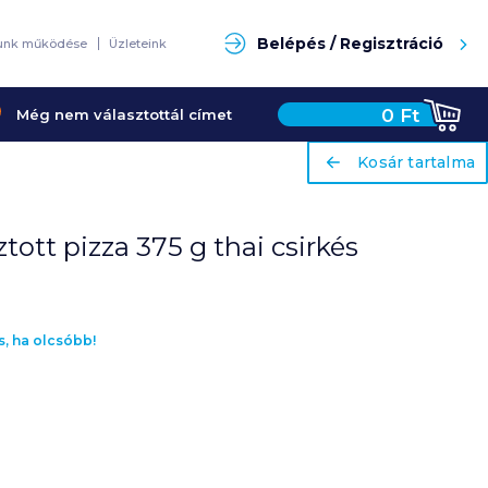
Keresés
Belépés / Regisztráció
unk működése
Üzleteink
0
Ft
Még nem választottál címet
ariaLabel
ariaLabel
Kosár tartalma
Kosár tartalma
ott pizza 375 g thai csirkés
s, ha olcsóbb!