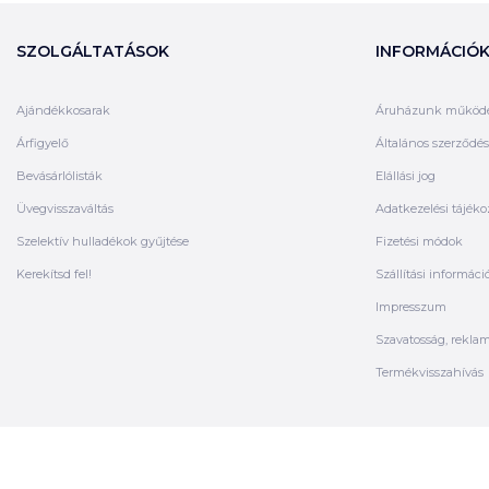
SZOLGÁLTATÁSOK
INFORMÁCIÓ
Ajándékkosarak
Áruházunk működ
Árfigyelő
Általános szerződési
Bevásárlólisták
Elállási jog
Üvegvisszaváltás
Adatkezelési tájéko
Szelektív hulladékok gyűjtése
Fizetési módok
Kerekítsd fel!
Szállítási informáci
Impresszum
Szavatosság, rekla
Termékvisszahívás