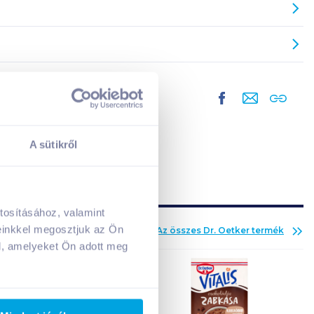
A sütikről
tosításához, valamint
A kosarad jelenleg üres.
einkkel megosztjuk az Ön
Az összes
Dr. Oetker
termék
Adj hozzá termékeket!
l, amelyeket Ön adott meg