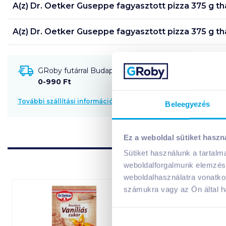
A(z)
Dr. Oetker Guseppe fagyasztott pizza 375 g tha
A(z)
Dr. Oetker Guseppe fagyasztott pizza 375 g tha
GRoby futárral Budapestre és környékére szállítható
0-990 Ft
További szállítási információk
Beleegyezés
Ez a weboldal sütiket haszn
Sütiket használunk a tartal
weboldalforgalmunk elemzésé
weboldalhasználatra vonatko
számukra vagy az Ön által ha