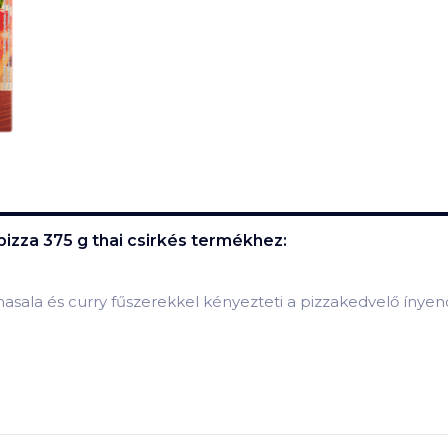
izza 375 g thai csirkés
termékhez:
asala és curry fűszerekkel kényezteti a pizzakedvelő ínyen