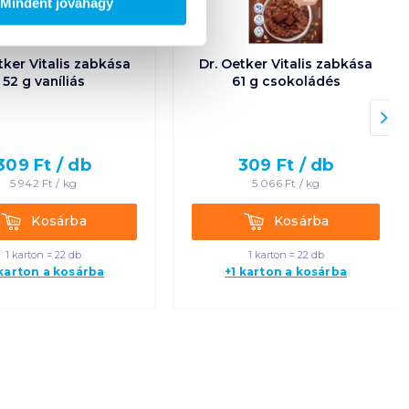
Mindent jóváhagy
tker Vitalis zabkása
Dr. Oetker Vitalis zabkása
52 g vaníliás
61 g csokoládés
309
Ft /
db
309
Ft /
db
5 942
Ft /
kg
5 066
Ft /
kg
Kosárba
Kosárba
Kosárba
Kosárba
1 karton = 22 db
1 karton = 22 db
 karton a kosárba
+1 karton a kosárba