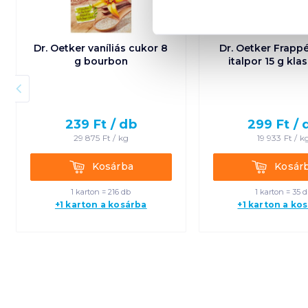
Dr. Oetker vaníliás cukor 8
Dr. Oetker Frappé
g bourbon
italpor 15 g kla
239
Ft /
db
299
Ft /
29 875
Ft /
kg
19 933
Ft /
k
Kosárba
Kosárba
Kosárba
Kosár
1 karton = 216 db
1 karton = 35 
+1 karton a kosárba
+1 karton a ko