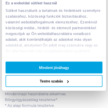
Dettol kézmosó gél 250 ml óceán
Ez a weboldal sütiket használ
A termék jelenleg nem elérhető
Sütiket használunk a tartalmak és hirdetések személyre
szabásához, közösségi funkciók biztosításához,
valamint weboldalforgalmunk elemzéséhez. Ezenkívül
közösségi média-, hirdető- és elemező partnereinkkel
Bevásárlólistához adom
Értesíts, ha olcsóbb!
megosztjuk az Ön weboldalhasználatra vonatkozó
adatait, akik kombinálhatják az adatokat más olyan
adatokkal, amelyeket Ön adott meg számukra vagy az
Termékleírás a(z)
Dettol kézmosó gél 250 ml
Ön által használt más szolgáltatásokból gyűjtöttek.
óceán
termékhez:
Az új Dettol kézmosó gél óceán illattal, gyengéd a
bőrhöz, kíméletlen a kórokozókkal. Végre itt van az
Mindent jóváhagy
az ápolás és kórokozók elleni védelem, melyet a
család az egészséges kezek érdekében
Testre szabás
megérdemel. Új formulánk hatékonyan távolítja el a
kórokozókat, ugyanakkor gyengéd a bőrhöz.
Mindennapi használatra alkalmas.
Bőrgyógyászatilag tesztelve
*
.
*
Az alap formula tesztelve.