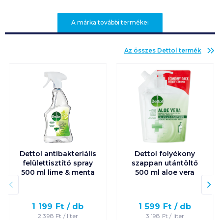
A márka további termékei
Az összes
Dettol
termék
Dettol antibakteriális
Dettol folyékony
felülettisztító spray
szappan utántöltő
500 ml lime & menta
500 ml aloe vera
1 199
Ft /
db
1 599
Ft /
db
2 398
Ft /
liter
3 198
Ft /
liter