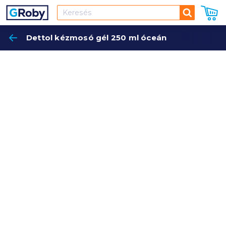
Keresés
Dettol kézmosó gél 250 ml óceán
Keres